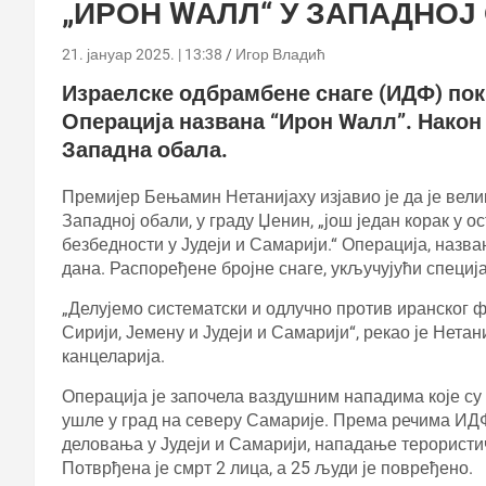
„ИРОН WАЛЛ“ У ЗАПАДНОЈ
21. јануар 2025. | 13:38
Игор Владић
Израелске одбрамбене снаге (ИДФ) пок
Операција названа “Ирон Wалл”. Нако
Западна обала.
Премијер Бењамин Нетанијаху изјавио је да је вел
Западној обали, у граду Џенин, „још један корак у о
безбедности у Јудеји и Самарији.“ Операција, назван
дана. Распоређене бројне снаге, укључујући специј
„Делујемо систематски и одлучно против иранског фр
Сирији, Јемену и Јудеји и Самарији“, рекао је Нета
канцеларија.
Операција је започела ваздушним нападима које су 
ушле у град на северу Самарије. Према речима ИД
деловања у Јудеји и Самарији, нападање терористи
Потврђена је смрт 2 лица, а 25 људи је повређено.