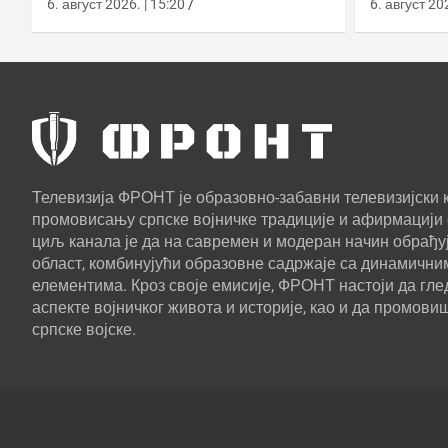
2026. години
са капс
6. август 2026. | 15:20
6. август 202
Телевизија ФРОНТ је образовно-забавни телевизијски к
промовисању српске војничке традиције и афирмацији 
циљ канала је да на савремен и модеран начин обрађуј
област, комбинујући образовне садржаје са динамични
елементима. Кроз своје емисије, ФРОНТ настоји да г
аспекте војничког живота и историје, као и да промови
српске војске.