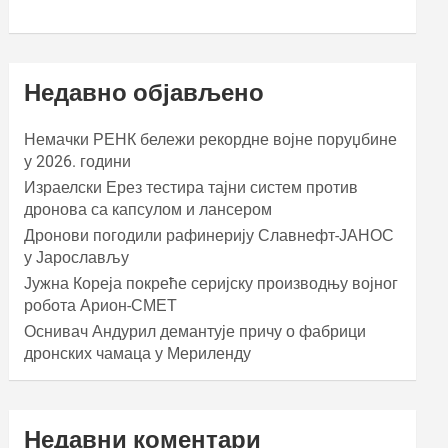
Недавно објављено
Немачки РЕНК бележи рекордне војне поруџбине
у 2026. години
Израелски Ерез тестира тајни систем против
дронова са капсулом и лансером
Дронови погодили рафинерију Славнефт-ЈАНОС
у Јарослављу
Јужна Кореја покреће серијску производњу војног
робота Арион-СМЕТ
Оснивач Андурил демантује причу о фабрици
дронских чамаца у Мериленду
Недавни коментари