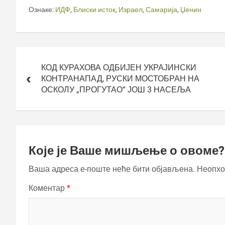
Ознаке:
ИДФ
,
Блиски исток
,
Израел
,
Самарија
,
Џенин
Кретање
чланка
КОД КУРАХОВА ОДБИЈЕН УКРАЈИНСКИ
КОНТРАНАПАД, РУСКИ МОСТОБРАН НА
ОСКОЛУ „ПРОГУТАО“ ЈОШ 3 НАСЕЉА
Које је Ваше мишљење о овоме?
Ваша адреса е-поште неће бити објављена.
Неопхо
Коментар
*