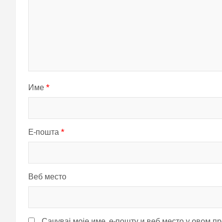
Име
*
Е-пошта
*
Веб место
Сачувај моје име, е-пошту и веб место у овом п