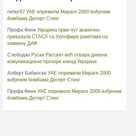
петко57
УАЕ опремили Мираге 2000 вођеним
бомбама Десерт Стинг
Профа Фини
Украјина први пут званично
приказала СТАСХ са Хеллфире ракетама на
камиону ДАФ
Слободан
Руски Рассвет већ отвара дневне
комуникационе прозоре изнад Украјине
Алберт Бабински
УАЕ опремили Мираге 2000
вођеним бомбама Десерт Стинг
Профа Фини
УАЕ опремили Мираге 2000 вођеним
бомбама Десерт Стинг