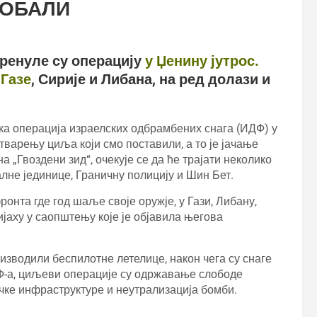
 ОБАЛИ
ренуле су операцију
у Џенину јутрос.
н
Газе
, Сирије и Либана, на ред долази и
ика операција израелских одбрамбених снага (ИДФ) у
стварењу циља који смо поставили, а то је јачање
а „Гвоздени зид“, очекује се да ће трајати неколико
алне јединице, Граничну полицију и Шин Бет.
онта где год шаље своје оружје, у Гази, Либану,
нијаху у саопштењу које је објавила његова
изводили беспилотне летелице, након чега су снаге
Ф-а, циљеви операције су одржавање слободе
чке инфраструктуре и неутрализација бомби.