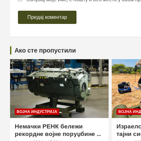
Ако сте пропустили
ВОЈНА ИНДУСТРИЈА
ВОЈНА ИН
Немачки РЕНК бележи
Израелс
рекордне војне поруџбине у
тајни с