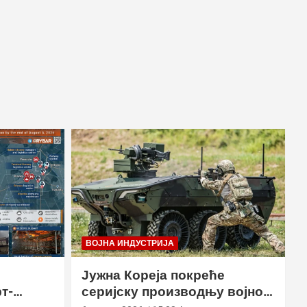
ВОЈНА ИНДУСТРИЈА
Јужна Кореја покреће
т-
серијску производњу војног