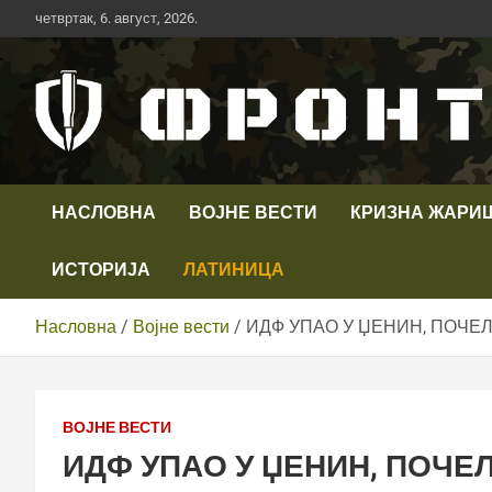
Скип
четвртак, 6. август, 2026.
то
цонтент
Први војни канал у Србији
Телевизија ФРОНТ
НАСЛОВНА
ВОЈНЕ ВЕСТИ
КРИЗНА ЖАРИ
ИСТОРИЈА
ЛАТИНИЦА
Насловна
Војне вести
ИДФ УПАО У ЏЕНИН, ПОЧЕ
ВОЈНЕ ВЕСТИ
ИДФ УПАО У ЏЕНИН, ПОЧЕ