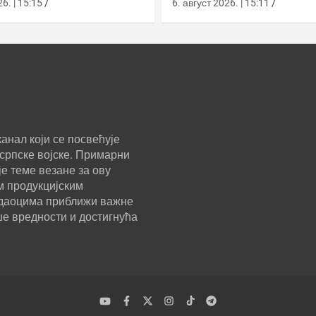
улом и лансером
ЈАНОС у Јарослављ
6. | 15:15
6. август 2026. | 15:11
анал који се посвећује
српске војске. Примарни
е теме везане за ову
м продукцијским
ледаоцима приближи важне
ше вредности и достигнућа