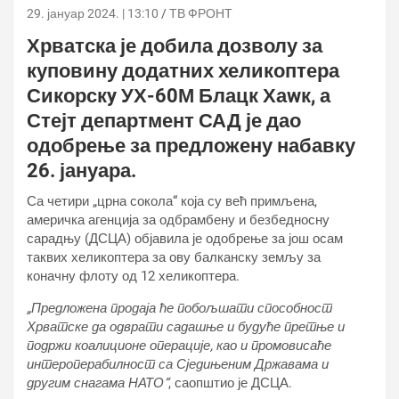
29. јануар 2024. | 13:10
ТВ ФРОНТ
Хрватска је добила дозволу за
куповину додатних хеликоптера
Сикорскy УХ-60М Блацк Хаwк, а
Стејт департмент САД је дао
одобрење за предложену набавку
26. јануара.
Са четири „црна сокола“ која су већ примљена,
америчка агенција за одбрамбену и безбедносну
сарадњу (ДСЦА) објавила је одобрење за још осам
таквих хеликоптера за ову балканску земљу за
коначну флоту од 12 хеликоптера.
„Предложена продаја ће побољшати способност
Хрватске да одврати садашње и будуће претње и
подржи коалиционе операције, као и промовисаће
интероперабилност са Сједињеним Државама и
другим снагама НАТО“
, саопштио је ДСЦА.