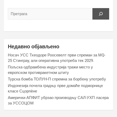
Недавно објављено
Носач УСС Тхеодоре Роосевелт први спреман за МQ-
25 Стинграy, али оперативна употреба тек 2029.
Пољска одбрамбена индустрија тражи место у
европском противракетном штиту
Турска бомба ТОЛУН-П спремна за борбену употребу
Индонезија почела градњу прве домаће подморнице
класе Сцорпèне
Амерички АПФИТ убрзао производњу САЛ-УХП ласера
за УССОЦОМ