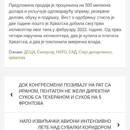
Предложена продаја је процењена на 500 милиона
долара и укључује одговарајућу опрему, резервне
делове, обуку и подршку. Вест о одобрењу стигла је
две године пошто је Хрватска добила свој први
хеликоптер овог типа у фебруару 2022. године. Од прва
четири наручена хеликоптера, два је купила и платила
Хрватска, а два је поклонила америчка влада.
Ознаке:
ДСЦА
,
Сикорскy
,
НАТО
,
САД
,
Стејт департмент
,
хрватска
Кретање
ДОК КОНГРЕСМЕНИ ПОЗИВАЈУ НА РАТ СА
чланка
ИРАНОМ, ПЕНТАГОН НЕ ЖЕЛИ ДИРЕКТНИ
СУКОБ СА ТЕХЕРАНОМ И СУКОБ НА 5
ФРОНТОВА
НАТО ИЗВИЂАЧКИ АВИОНИ ИНТЕНЗИВНО
ЛЕТЕ НАД СУВАЛКИ КОРИДОРОМ