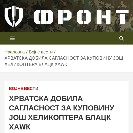
Скип
то
цонтент
Први војни канал у Србији
Телевизија ФРОНТ
Насловна
Војне вести
ХРВАТСКА ДОБИЛА САГЛАСНОСТ ЗА КУПОВИНУ ЈОШ
ХЕЛИКОПТЕРА БЛАЦК ХАWК
ВОЈНЕ ВЕСТИ
ХРВАТСКА ДОБИЛА
САГЛАСНОСТ ЗА КУПОВИНУ
ЈОШ ХЕЛИКОПТЕРА БЛАЦК
ХАWК