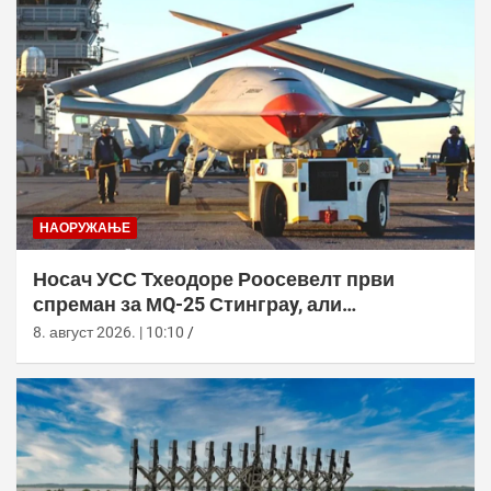
НАОРУЖАЊЕ
Носач УСС Тхеодоре Роосевелт први
спреман за МQ-25 Стинграy, али
оперативна употреба тек 2029.
8. август 2026. | 10:10