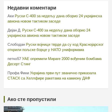
Недавни коментари
Аки
Руски С-400 за недељу дана оборио 24 украјинска
авиона новом тактиком заседе
Дејан Д.
Руски С-400 за недељу дана оборио 24
украјинска авиона новом тактиком заседе
Слободан
Руски војници тврде да су код Краснојарског
открили пољске борце у НАТО униформама
петко57
УАЕ опремили Мираге 2000 вођеним бомбама
Десерт Стинг
Профа Фини
Украјина први пут званично приказала
СТАСХ са Хеллфире ракетама на камиону ДАФ
Ако сте пропустили