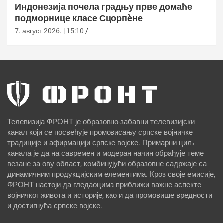
Индонезија почела градњу прве домаће
подморнице класе Сцорпèне
7. август 2026. | 15:10
Телевизија ФРОНТ је образовно-забавни телевизијски
канал који се посвећује промовисању српске војничке
традиције и афирмацији српске војске. Примарни циљ
канала је да на савремен и модеран начин обрађује теме
везане за ову област, комбинујући образовне садржаје са
динамичним продукцијским елементима. Кроз своје емисије,
ФРОНТ настоји да гледаоцима приближи важне аспекте
војничког живота и историје, као и да промовише вредности
и достигнућа српске војске.