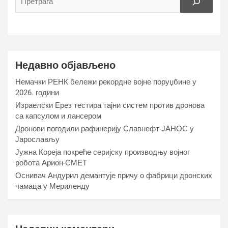
Недавно објављено
Немачки РЕНК бележи рекордне војне поруџбине у
2026. години
Израелски Ерез тестира тајни систем против дронова
са капсулом и лансером
Дронови погодили рафинерију Славнефт-ЈАНОС у
Јарослављу
Јужна Кореја покреће серијску производњу војног
робота Арион-СМЕТ
Оснивач Андурил демантује причу о фабрици дронских
чамаца у Мериленду