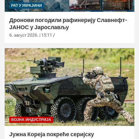
РАТ У УКРАЈИНИ
Дронови погодили рафинерију Славнефт-
ЈАНОС у Јарослављу
6. август 2026. | 15:11
ВОЈНА ИНДУСТРИЈА
Јужна Кореја покреће серијску