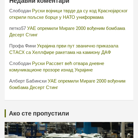
Недавни коментари
Слободан
Руски војници тврде да су код Краснојарског
открили пољске борце у НАТО униформама
петко57
УАЕ опремили Мираге 2000 вођеним бомбама
Десерт Стинг
Профа Фини
Украјина први пут званично приказала
СТАСХ са Хеллфире ракетама на камиону ДАФ
Слободан
Руски Рассвет већ отвара дневне
комуникационе прозоре изнад Украјине
Алберт Бабински
УАЕ опремили Мираге 2000 вођеним
бомбама Десерт Стинг
Ако сте пропустили