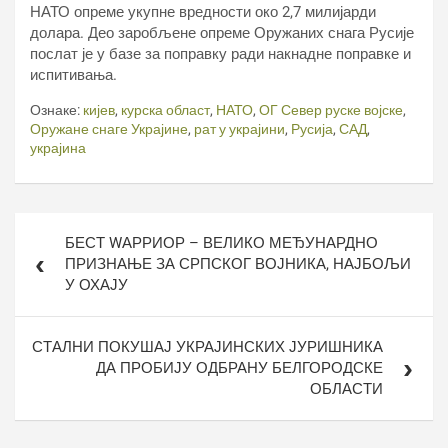
НАТО опреме укупне вредности око 2,7 милијарди
долара. Део заробљене опреме Оружаних снага Русије
послат је у базе за поправку ради накнадне поправке и
испитивања.
Ознаке:
кијев
,
курска област
,
НАТО
,
ОГ Север руске војске
,
Оружане снаге Украјине
,
рат у украјини
,
Русија
,
САД
,
украјина
Кретање
БЕСТ WАРРИОР – ВЕЛИКО МЕЂУНАРДНО
чланка
ПРИЗНАЊЕ ЗА СРПСКОГ ВОЈНИКА, НАЈБОЉИ
У ОХАЈУ
СТАЛНИ ПОКУШАЈ УКРАЈИНСКИХ ЈУРИШНИКА
ДА ПРОБИЈУ ОДБРАНУ БЕЛГОРОДСКЕ
ОБЛАСТИ