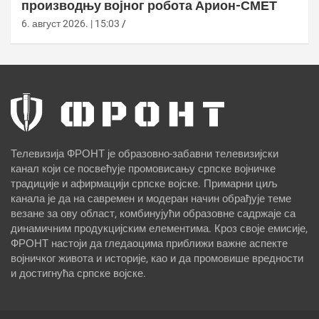
производњу војног робота Арион-СМЕТ
6. август 2026. | 15:03
Телевизија ФРОНТ је образовно-забавни телевизијски
канал који се посвећује промовисању српске војничке
традиције и афирмацији српске војске. Примарни циљ
канала је да на савремен и модеран начин обрађује теме
везане за ову област, комбинујући образовне садржаје са
динамичним продукцијским елементима. Кроз своје емисије,
ФРОНТ настоји да гледаоцима приближи важне аспекте
војничког живота и историје, као и да промовише вредности
и достигнућа српске војске.