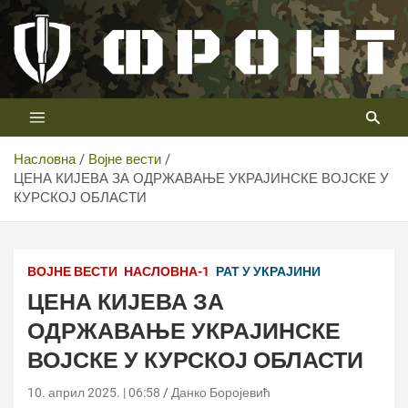
Скип
то
цонтент
Први војни канал у Србији
Телевизија ФРОНТ
Насловна
Војне вести
ЦЕНА КИЈЕВА ЗА ОДРЖАВАЊЕ УКРАЈИНСКЕ ВОЈСКЕ У
КУРСКОЈ ОБЛАСТИ
ВОЈНЕ ВЕСТИ
НАСЛОВНА-1
РАТ У УКРАЈИНИ
ЦЕНА КИЈЕВА ЗА
ОДРЖАВАЊЕ УКРАЈИНСКЕ
ВОЈСКЕ У КУРСКОЈ ОБЛАСТИ
10. април 2025. | 06:58
Данко Боројевић