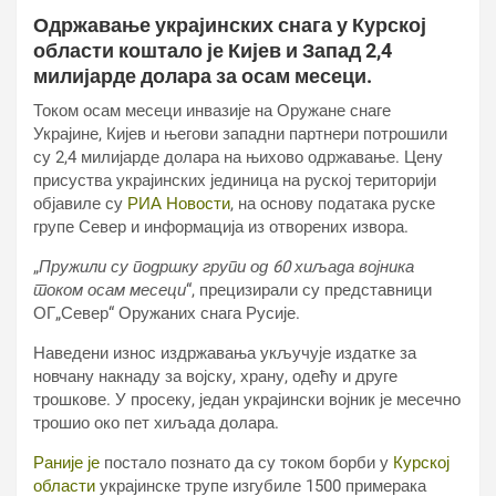
Одржавање украјинских снага у Курској
области коштало је Кијев и Запад 2,4
милијарде долара за осам месеци.
Током осам месеци инвазије на Оружане снаге
Украјине, Кијев и његови западни партнери потрошили
су 2,4 милијарде долара на њихово одржавање. Цену
присуства украјинских јединица на руској територији
објавиле су
РИА Новости
, на основу података руске
групе Север и информација из отворених извора.
„
Пружили су подршку групи од 60 хиљада војника
током осам месеци
“, прецизирали су представници
ОГ„Север“ Оружаних снага Русије.
Наведени износ издржавања укључује издатке за
новчану накнаду за војску, храну, одећу и друге
трошкове. У просеку, један украјински војник је месечно
трошио око пет хиљада долара.
Раније је
постало познато да су током борби у
Курској
области
украјинске трупе изгубиле 1500 примерака