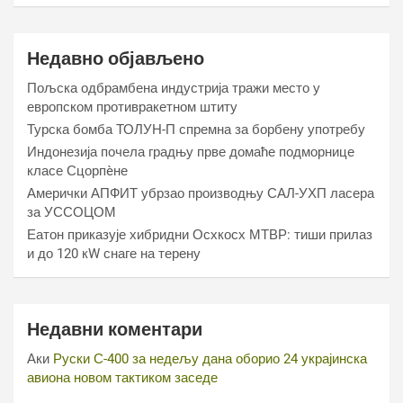
Недавно објављено
Пољска одбрамбена индустрија тражи место у
европском противракетном штиту
Турска бомба ТОЛУН-П спремна за борбену употребу
Индонезија почела градњу прве домаће подморнице
класе Сцорпèне
Амерички АПФИТ убрзао производњу САЛ-УХП ласера
за УССОЦОМ
Еатон приказује хибридни Осхкосх МТВР: тиши прилаз
и до 120 кW снаге на терену
Недавни коментари
Аки
Руски С-400 за недељу дана оборио 24 украјинска
авиона новом тактиком заседе