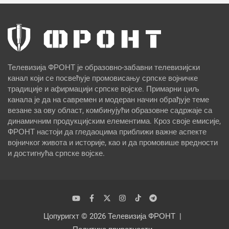
Телевизија ФРОНТ је образовно-забавни телевизијски
канал који се посвећује промовисању српске војничке
традиције и афирмацији српске војске. Примарни циљ
канала је да на савремен и модеран начин обрађује теме
везане за ову област, комбинујући образовне садржаје са
динамичним продукцијским елементима. Кроз своје емисије,
ФРОНТ настоји да гледаоцима приближи важне аспекте
војничког живота и историје, као и да промовише вредности
и достигнућа српске војске.
Цопyригхт © 2026
Телевизија ФРОНТ