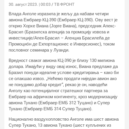
30. август 2023. | 00:03
ТВ ФРОНТ
Влада Анголе изразила је жељу да набави четири
авиона Ембраер КЦ-390 (Ембраер КЦ-390). Ову вест је
открио Хорхе Виана (Јорге Виана), председник Апекс-
Брасил (Бразилска агенција за промоцију извоза и
инвестиције/Апеx-Брасил – Агенциа Брасилеñа де
Промоциóн де Еxпортационес е Инверсионес), током
пословног семинара у Луанди.
Вредност сваког авиона КЦ-390 је близу 130 милиона
долара. Имајући у виду овај износ, Виана предлаже да
Бразил понуди идеалне услове кредитирања – како би
се олакшао извоз. „Нећемо продати ниједан авион ако
не понудимо добар кредит“, рекао је он, наводећи
Анголу као потенцијалног стратешког партнера за
Ембраер на афричком континенту, кроз модернизацију
авиона Тукано (Ембраер ЕМБ 312 Туцано) и Супер
Тукано (Ембраер ЕМБ 314 Супер Туцано).
Национално ваздухопловство Анголе има шест авиона
Супер Тукано, 13 авиона Тукано (шест купљених из