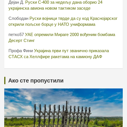
Дејан Д.
Руски С-400 за недељу дана оборио 24
украјинска авиона новом тактиком заседе
Слободан
Руски војници тврде да су код Краснојарског
открили пољске борце у НАТО униформама
петко57
УАЕ опремили Мираге 2000 вођеним бомбама
Десерт Стинг
Профа Фини
Украјина први пут званично приказала
СТАСХ са Хеллфире ракетама на камиону ДАФ
Ако сте пропустили