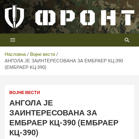
Скип
то
цонтент
Први војни канал у Србији
Телевизија ФРОНТ
Насловна
Војне вести
АНГОЛА ЈЕ ЗАИНТЕРЕСОВАНА ЗА ЕМБРАЕР КЦ-390
(ЕМБРАЕР КЦ-390)
ВОЈНЕ ВЕСТИ
АНГОЛА ЈЕ
ЗАИНТЕРЕСОВАНА ЗА
ЕМБРАЕР КЦ-390 (ЕМБРАЕР
КЦ-390)