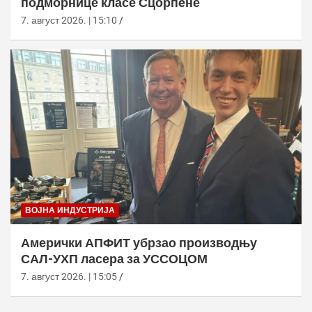
подморнице класе Сцорпèне
7. август 2026. | 15:10
ВОЈНА ИНДУСТРИЈА
Амерички АПФИТ убрзао производњу
САЛ-УХП ласера за УССОЦОМ
7. август 2026. | 15:05