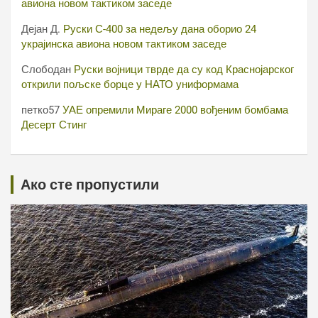
авиона новом тактиком заседе
Дејан Д.
Руски С-400 за недељу дана оборио 24
украјинска авиона новом тактиком заседе
Слободан
Руски војници тврде да су код Краснојарског
открили пољске борце у НАТО униформама
петко57
УАЕ опремили Мираге 2000 вођеним бомбама
Десерт Стинг
Ако сте пропустили