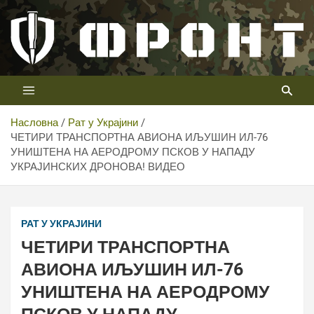
Скип
то
цонтент
Први војни канал у Србији
Телевизија ФРОНТ
Насловна
Рат у Украјини
ЧЕТИРИ ТРАНСПОРТНА АВИОНА ИЉУШИН ИЛ-76
УНИШТЕНА НА АЕРОДРОМУ ПСКОВ У НАПАДУ
УКРАЈИНСКИХ ДРОНОВА! ВИДЕО
РАТ У УКРАЈИНИ
ЧЕТИРИ ТРАНСПОРТНА
АВИОНА ИЉУШИН ИЛ-76
УНИШТЕНА НА АЕРОДРОМУ