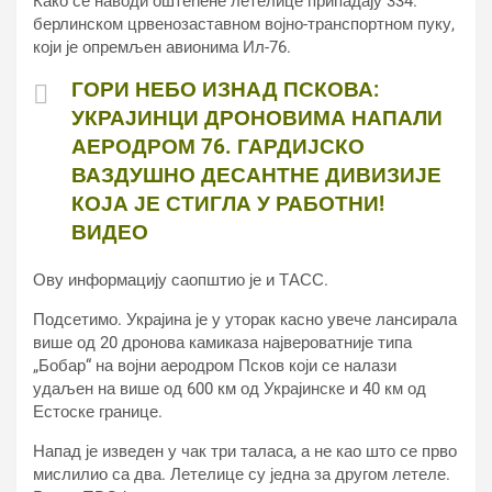
Како се наводи оштећене летелице припадају 334.
берлинском црвенозаставном војно-транспортном пуку,
који је опремљен авионима Ил-76.
ГОРИ НЕБО ИЗНАД ПСКОВА:
УКРАЈИНЦИ ДРОНОВИМА НАПАЛИ
АЕРОДРОМ 76. ГАРДИЈСКО
ВАЗДУШНО ДЕСАНТНЕ ДИВИЗИЈЕ
КОЈА ЈЕ СТИГЛА У РАБОТНИ!
ВИДЕО
Ову информацију саопштио је и ТАСС.
Подсетимо. Украјина је у уторак касно увече лансирала
више од 20 дронова камиказа највероватније типа
„Бобар“ на војни аеродром Псков који се налази
удаљен на више од 600 км од Украјинске и 40 км од
Естоске границе.
Напад је изведен у чак три таласа, а не као што се прво
мислилио са два. Летелице су једна за другом летеле.