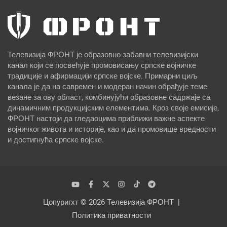
Телевизија ФРОНТ је образовно-забавни телевизијски
канал који се посвећује промовисању српске војничке
традиције и афирмацији српске војске. Примарни циљ
канала је да на савремен и модеран начин обрађује теме
везане за ову област, комбинујући образовне садржаје са
динамичним продукцијским елементима. Кроз своје емисије,
ФРОНТ настоји да гледаоцима приближи важне аспекте
војничког живота и историје, као и да промовише вредности
и достигнућа српске војске.
Цопyригхт © 2026
Телевизија ФРОНТ
Политика приватности