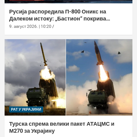
Русија распоредила П-800 Оникс на
Далеком истоку: „Бастион“ покрива
Куриле, Камчатку и Чукотку
9. август 2026. | 10:20
РАТ У УКРАЈИНИ
Турска спрема велики пакет АТАЦМС и
М270 за Украјину