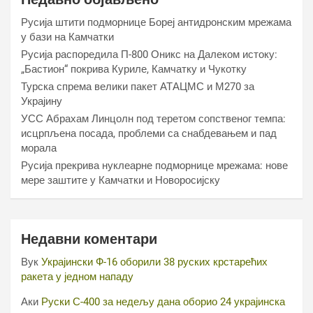
Русија штити подморнице Бореј антидронским мрежама
у бази на Камчатки
Русија распоредила П-800 Оникс на Далеком истоку:
„Бастион“ покрива Куриле, Камчатку и Чукотку
Турска спрема велики пакет АТАЦМС и М270 за
Украјину
УСС Абрахам Линцолн под теретом сопственог темпа:
исцрпљена посада, проблеми са снабдевањем и пад
морала
Русија прекрива нуклеарне подморнице мрежама: нове
мере заштите у Камчатки и Новоросијску
Недавни коментари
Вук
Украјински Ф-16 оборили 38 руских крстарећих
ракета у једном нападу
Аки
Руски С-400 за недељу дана оборио 24 украјинска