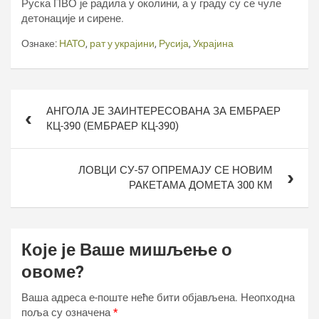
Руска ПВО је радила у околини, а у граду су се чуле
детонације и сирене.
Ознаке:
НАТО
,
рат у украјини
,
Русија
,
Украјина
Кретање
АНГОЛА ЈЕ ЗАИНТЕРЕСОВАНА ЗА ЕМБРАЕР
чланка
КЦ-390 (ЕМБРАЕР КЦ-390)
ЛОВЦИ СУ-57 ОПРЕМАЈУ СЕ НОВИМ
РАКЕТАМА ДОМЕТА 300 КМ
Које је Ваше мишљење о
овоме?
Ваша адреса е-поште неће бити објављена.
Неопходна
поља су означена
*