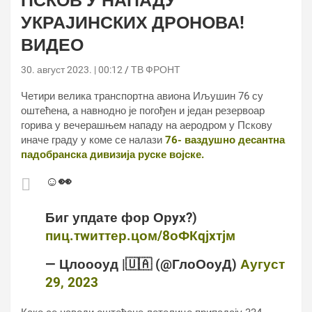
ПСКОВ У НАПАДУ
УКРАЈИНСКИХ ДРОНОВА!
ВИДЕО
30. август 2023. | 00:12
ТВ ФРОНТ
Четири велика транспортна авиона Иљушин 76 су
оштећена, а навнодно је погођен и један резервоар
горива у вечерашњем нападу на аеродром у Пскову
иначе граду у коме се налази
76- ваздушно десантна
падобранска дивизија руске војске.
☺️👀
Биг упдате фор Орyx?)
пиц.тwиттер.цом/8оФКqјxтјм
— Цлоооуд |🇺🇦 (@ГлоОоуД)
Аугуст
29, 2023