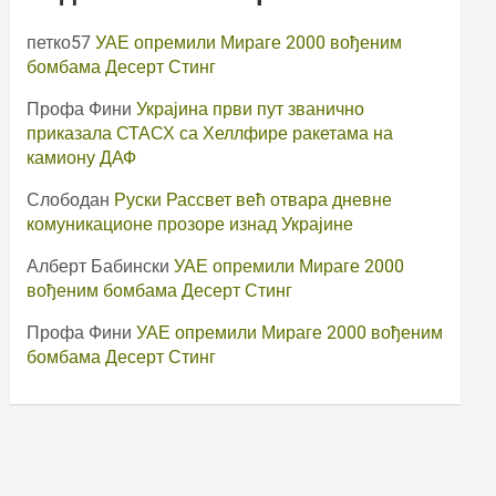
петко57
УАЕ опремили Мираге 2000 вођеним
бомбама Десерт Стинг
Профа Фини
Украјина први пут званично
приказала СТАСХ са Хеллфире ракетама на
камиону ДАФ
Слободан
Руски Рассвет већ отвара дневне
комуникационе прозоре изнад Украјине
Алберт Бабински
УАЕ опремили Мираге 2000
вођеним бомбама Десерт Стинг
Профа Фини
УАЕ опремили Мираге 2000 вођеним
бомбама Десерт Стинг