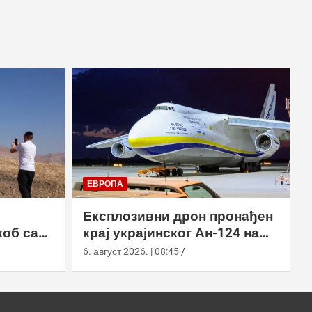
ЕВРОПА
Експлозивни дрон пронађен
коб са
крај украјинског Ан-124 на
аеродрому у Лајпцигу
6. август 2026. | 08:45