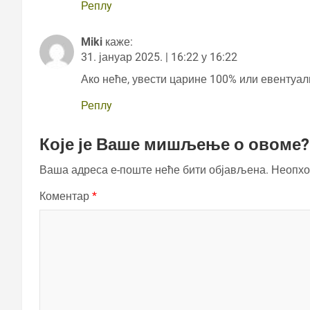
Реплy
Miki
каже:
31. јануар 2025. | 16:22 у 16:22
Ако неће, увести царине 100% или евентуа
Реплy
Које је Ваше мишљење о овоме?
Ваша адреса е-поште неће бити објављена.
Неопхо
Коментар
*