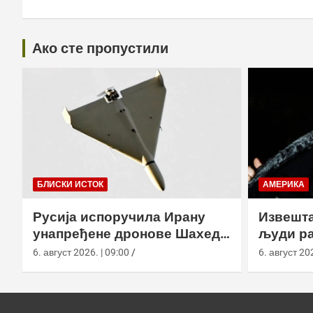
Ако сте пропустили
БЛИСКИ ИСТОК
АМЕРИКА
Русија испоручила Ирану
Извешта
унапређене дронове Шахед
људи ра
усред удара на америчке
агенциј
6. август 2026. | 09:00
6. август 202
базе