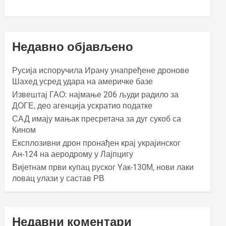
Недавно објављено
Русија испоручила Ирану унапређене дронове
Шахед усред удара на америчке базе
Извештај ГАО: најмање 206 људи радило за
ДОГЕ, део агенција ускратио податке
САД имају мањак пресретача за дуг сукоб са
Кином
Експлозивни дрон пронађен крај украјинског
Ан-124 на аеродрому у Лајпцигу
Вијетнам први купац руског Yак-130М, нови лаки
ловац улази у састав РВ
Недавни коментари