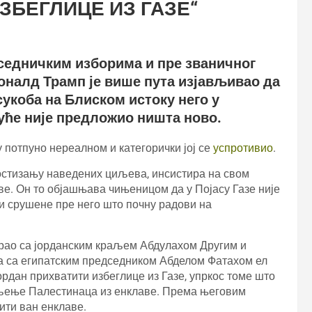
ЗБЕГЛИЦЕ ИЗ ГАЗЕ“
седничким изборима и пре званичног
налд Трамп је више пута изјављивао да
укоба на Блиском истоку него у
куће није предложио ништа ново.
 потпуно нереалном и категорички јој се
успротивио
.
постизању наведених циљева, инсистира на свом
ве. Он то објашњава чињеницом да у Појасу Газе није
ти срушене пре него што почну радови на
арао са јорданским краљем Абдулахом Другим и
ра са египатским председником Абделом Фатахом ел
Јордан прихватити избеглице из Газе, упркос томе што
ељење Палестинаца из енклаве. Према његовим
лити ван енклаве.