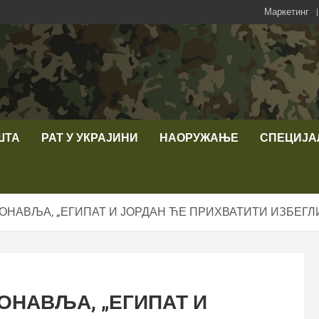
Маркетинг
ШТА
РАТ У УКРАЈИНИ
НАОРУЖАЊЕ
СПЕЦИЈА
НАВЉА, „ЕГИПАТ И ЈОРДАН ЋЕ ПРИХВАТИТИ ИЗБЕГЛИ
ОНАВЉА, „ЕГИПАТ И