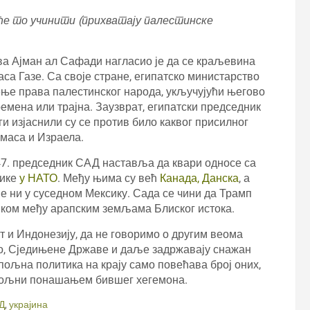
 ће то учинити (прихватају палестинске
ва Ајман ал Сафади нагласио је да се краљевина
а Газе. Са своје стране, египатско министарство
ње права палестинског народа, укључујући његово
ремена или трајна. Заузврат, египатски председник
и изјаснили су се против било каквог присилног
маса и Израела.
 47. председник САД наставља да квари односе са
ике
у НАТО
. Међу њима су већ
Канада, Данска
, а
е ни у суседном Мексику. Сада се чини да Трамп
ком међу арапским земљама Блиског истока.
ат и Индонезију, да не говоримо о другим веома
но, Сједињене Државе и даље задржавају снажан
спољна политика на крају само повећава број оних,
довољни понашањем бившег хегемона.
Д
,
украјина