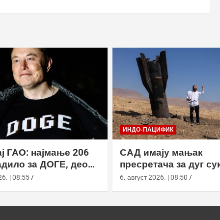
ИНДО-ПАЦИФИК
ј ГАО: најмање 206
САД имају мањак
дило за ДОГЕ, део
пресретача за дуг су
а ускратио податке
Кином
6. | 08:55
6. август 2026. | 08:50