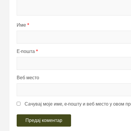
Име
*
Е-пошта
*
Веб место
Сачувај моје име, е-пошту и веб место у овом п