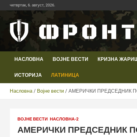
Скип
четвртак, 6. август, 2026.
то
цонтент
Први војни канал у Србији
Телевизија ФРОНТ
НАСЛОВНА
ВОЈНЕ ВЕСТИ
КРИЗНА ЖАРИ
ИСТОРИЈА
ЛАТИНИЦА
Насловна
Војне вести
АМЕРИЧКИ ПРЕДСЕДНИК ПО
ВОЈНЕ ВЕСТИ
НАСЛОВНА-2
АМЕРИЧКИ ПРЕДСЕДНИК П