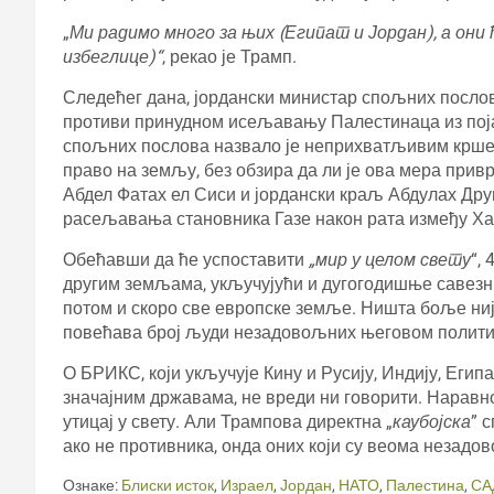
„
Ми радимо много за њих (Египат и Јордан), а они
избеглице)“
, рекао је Трамп.
Следећег дана, јордански министар спољних посло
противи принудном исељавању Палестинаца из појас
спољних послова назвало је неприхватљивим крше
право на земљу, без обзира да ли је ова мера прив
Абдел Фатах ел Сиси и јордански краљ Абдулах Друг
расељавања становника Газе након рата између Ха
Обећавши да ће успоставити
„мир у целом свету
“,
другим земљама, укључујући и дугогодишње савезн
потом и скоро све европске земље. Ништа боље ниј
повећава број људи незадовољних његовом полити
О БРИКС, који укључује Кину и Русију, Индију, Егип
значајним државама, не вреди ни говорити. Нарав
утицај у свету. Али Трампова директна „
каубојска
” 
ако не противника, онда оних који су веома неза
Ознаке:
Блиски исток
,
Израел
,
Јордан
,
НАТО
,
Палестина
,
СА