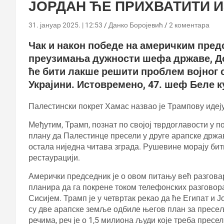
ЈОРДАН ЋЕ ПРИХВАТИТИ И
31. јануар 2025. | 12:53
Данко Боројевић
2 коментара
Чак и након победе на америчким пред
преузимања дужности шефа државе, До
ће бити лакше решити проблем војног с
Украјини. Истовремено, 47. шеф Беле 
Палестински покрет Хамас назвао је Трампову идеју
Међутим, Трамп, познат по својој тврдоглавости у 
плану да Палестинце пресели у друге арапске држа
остала ниједна читава зграда. Рушевине морају би
рестаурацији.
Амерички председник је о овом питању већ разгов
планира да га покрене током телефонских разгово
Сисијем. Трамп је у четвртак рекао да ће Египат и 
су две арапске земље одбиле његов план за прес
речима, реч је о 1,5 милиона људи које треба пресе