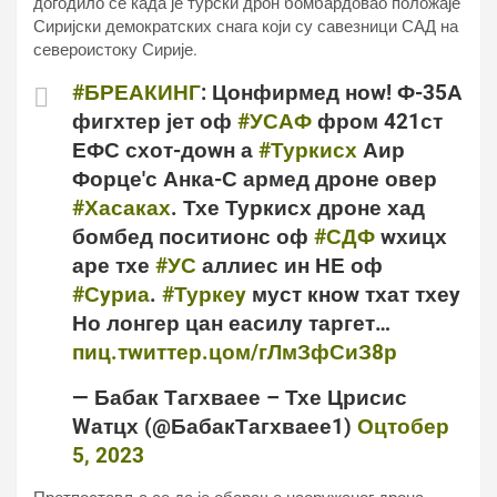
догодило се када је турски дрон бомбардовао положаје
Сиријски демократских снага који су савезници САД на
североистоку Сирије.
#БРЕАКИНГ
: Цонфирмед ноw! Ф-35А
фигхтер јет оф
#УСАФ
фром 421ст
ЕФС схот-доwн а
#Туркисх
Аир
Форце'с Анка-С армед дроне овер
#Хасаках
. Тхе Туркисх дроне хад
бомбед поситионс оф
#СДФ
wхицх
аре тхе
#УС
аллиес ин НЕ оф
#Сyриа
.
#Туркеy
муст кноw тхат тхеy
Но лонгер цан еасилy таргет…
пиц.тwиттер.цом/гЛмЗфСиЗ8р
— Бабак Тагхваее – Тхе Црисис
Wатцх (@БабакТагхваее1)
Оцтобер
5, 2023