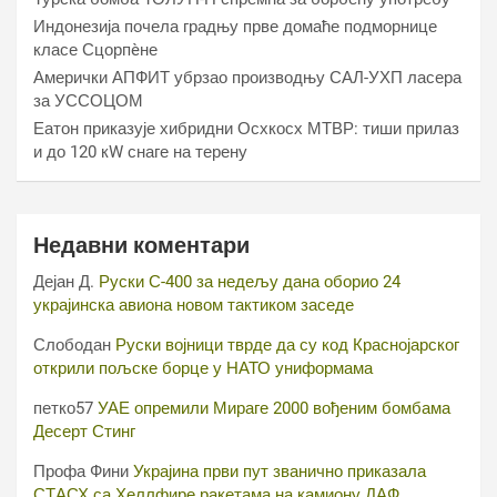
Индонезија почела градњу прве домаће подморнице
класе Сцорпèне
Амерички АПФИТ убрзао производњу САЛ-УХП ласера
за УССОЦОМ
Еатон приказује хибридни Осхкосх МТВР: тиши прилаз
и до 120 кW снаге на терену
Недавни коментари
Дејан Д.
Руски С-400 за недељу дана оборио 24
украјинска авиона новом тактиком заседе
Слободан
Руски војници тврде да су код Краснојарског
открили пољске борце у НАТО униформама
петко57
УАЕ опремили Мираге 2000 вођеним бомбама
Десерт Стинг
Профа Фини
Украјина први пут званично приказала
СТАСХ са Хеллфире ракетама на камиону ДАФ