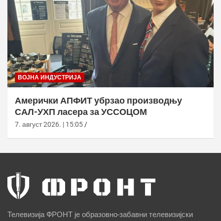
ВОЈНА ИНДУСТРИЈА
Амерички АПФИТ убрзао производњу
САЛ-УХП ласера за УССОЦОМ
7. август 2026. | 15:05
Телевизија ФРОНТ је образовно-забавни телевизијски