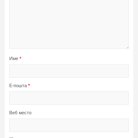
Име
*
Е-пошта
*
Веб место