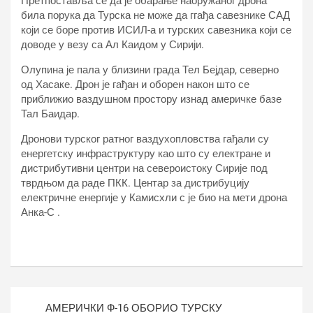
Претпоставља се да је обарање наоружаног дрона
била порука да Турска не може да ггађа савезнике САД
који се боре против ИСИЛ-а и турских савезника који се
доводе у везу са Ал Каидом у Сирији.
Олупина је пала у близини града Тел Бејдар, северно
од Хасаке. Дрон је гађан и оборен након што се
приближио ваздушном простору изнад америчке базе
Тал Баидар.
Дронови турског ратног ваздухопловства гађали су
енергетску инфраструктуру као што су електране и
дистрибутивни центри на североистоку Сирије под
тврдњом да раде ПКК. Центар за дистрибуцију
електричне енергије у Камисхли с је био на мети дрона
Анка-С .
Кретање
АМЕРИЧКИ Ф-16 ОБОРИО ТУРСКУ