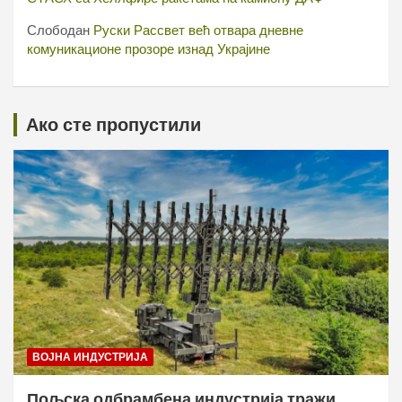
Слободан
Руски Рассвет већ отвара дневне
комуникационе прозоре изнад Украјине
Ако сте пропустили
ВОЈНА ИНДУСТРИЈА
Пољска одбрамбена индустрија тражи