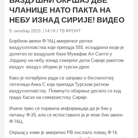
ВАЗДУШНИ ОКРШАЈ ДВЕ
ЧЛАНИЦЕ НАТО ПАКТА НА
НЕБУ ИЗНАД СИРИЈЕ! ВИДЕО
5. октобар 2023. | 14:19
ТВ ФРОНТ
Борбени авион Ф-16Ц америчког ратног
ваздухопловства који припада 555. ескадрили ккоји је
долетео из ваздушне базе Мувафак Ал Салти у
Јордану на небу изнад северног дела Сирије ракетом
ваздух -ваздух оборио је турски дрон.
Како је потврђено ради се заправо о беспилотној
летелици Анка С која припада Турском ратном
ваздухопловству. Поменуто обарање десило се код
града Хаске на североистоку Сирије.
Иначе прво се појавила информација да је био у
питању Ф-35, али се испоставило ја је ипак био авион
Ф-16Ц.
Окршај у коме је америчко РВ послало ловац Ф-16