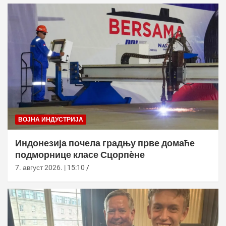
ВОЈНА ИНДУСТРИЈА
Индонезија почела градњу прве домаће
подморнице класе Сцорпèне
7. август 2026. | 15:10