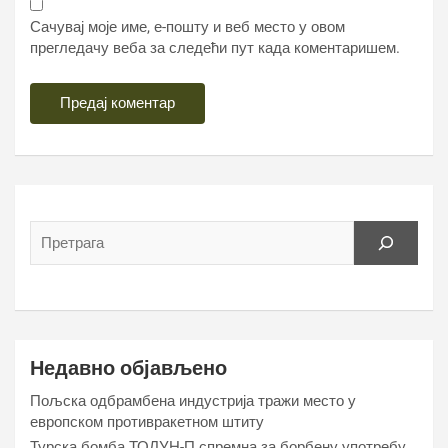
Сачувај моје име, е-пошту и веб место у овом
прегледачу веба за следећи пут када коментаришем.
Недавно објављено
Пољска одбрамбена индустрија тражи место у
европском противракетном штиту
Турска бомба ТОЛУН-П спремна за борбену употребу