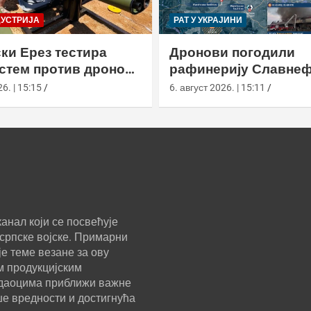
ДУСТРИЈА
РАТ У УКРАЈИНИ
ки Ерез тестира
Дронови погодили
истем против дронова
рафинерију Славнеф
улом и лансером
ЈАНОС у Јарослављ
6. | 15:15
6. август 2026. | 15:11
анал који се посвећује
српске војске. Примарни
е теме везане за ову
м продукцијским
ледаоцима приближи важне
ше вредности и достигнућа