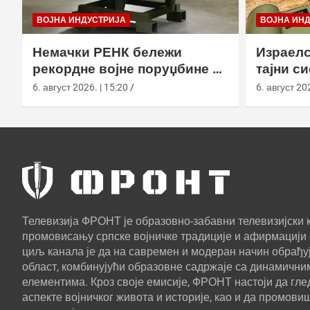
ВОЈНА ИНДУСТРИЈА
ВОЈНА ИН
Немачки РЕНК бележи
Израелс
рекордне војне поруџбине у
тајни с
2026. години
са капс
6. август 2026. | 15:20
6. август 202
Телевизија ФРОНТ је образовно-забавни телевизијски к
промовисању српске војничке традиције и афирмацији 
циљ канала је да на савремен и модеран начин обрађуј
област, комбинујући образовне садржаје са динамични
елементима. Кроз своје емисије, ФРОНТ настоји да г
аспекте војничког живота и историје, као и да промови