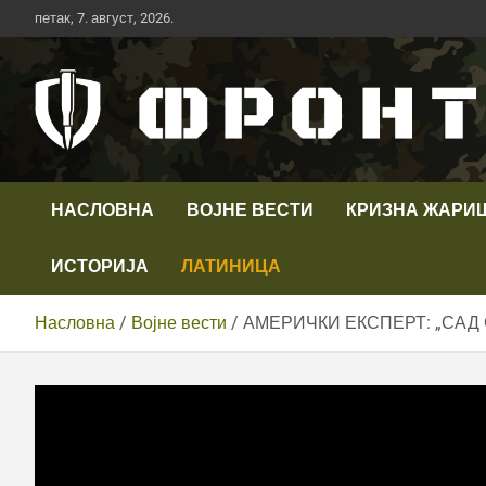
Скип
петак, 7. август, 2026.
то
цонтент
Први војни канал у Србији
Телевизија ФРОНТ
НАСЛОВНА
ВОЈНЕ ВЕСТИ
КРИЗНА ЖАРИ
ИСТОРИЈА
ЛАТИНИЦА
Насловна
Војне вести
АМЕРИЧКИ ЕКСПЕРТ: „САД