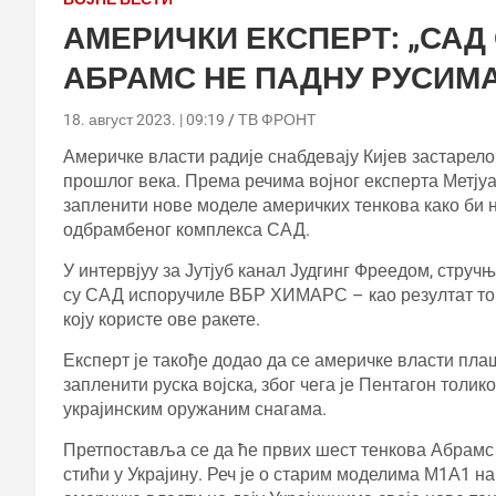
АМЕРИЧКИ ЕКСПЕРТ: „САД
АБРАМС НЕ ПАДНУ РУСИМА
18. август 2023. | 09:19
ТВ ФРОНТ
Америчке власти радије снабдевају Кијев застарел
прошлог века. Према речима војног експерта Метјуа 
запленити нове моделе америчких тенкова како би 
одбрамбеног комплекса САД.
У интервјуу за Јутјуб канал Јудгинг Фреедом, стручњ
су САД испоручиле ВБР ХИМАРС – као резултат тога
коју користе ове ракете.
Експерт је такође додао да се америчке власти плаш
запленити руска војска, због чега је Пентагон толи
украјинским оружаним снагама.
Претпоставља се да ће првих шест тенкова Абрамс 
стићи у Украјину. Реч је о старим моделима М1А1 