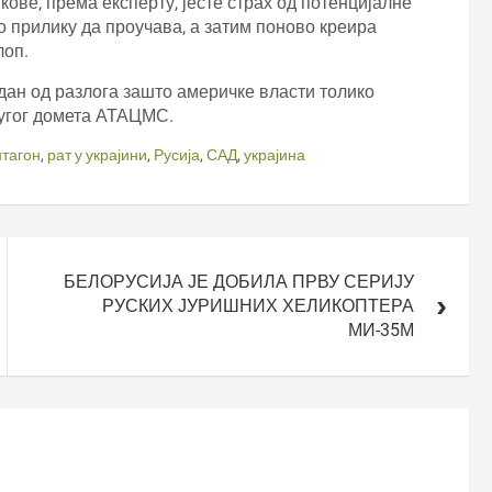
кове, према експерту, јесте страх од потенцијалне
 прилику да проучава, а затим поново креира
лоп.
едан од разлога зашто америчке власти толико
дугог домета АТАЦМС.
тагон
,
рат у украјини
,
Русија
,
САД
,
украјина
БЕЛОРУСИЈА ЈЕ ДОБИЛА ПРВУ СЕРИЈУ
РУСКИХ ЈУРИШНИХ ХЕЛИКОПТЕРА
МИ-35М