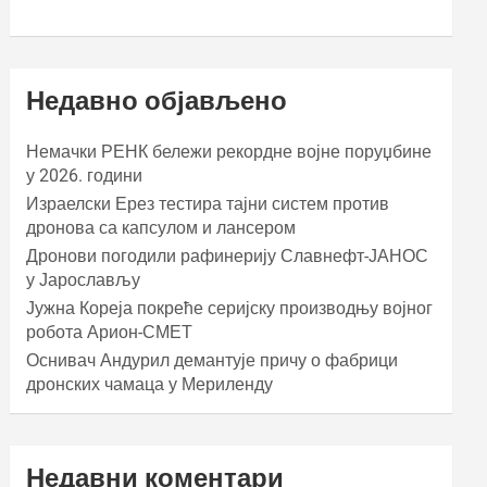
Недавно објављено
Немачки РЕНК бележи рекордне војне поруџбине
у 2026. години
Израелски Ерез тестира тајни систем против
дронова са капсулом и лансером
Дронови погодили рафинерију Славнефт-ЈАНОС
у Јарослављу
Јужна Кореја покреће серијску производњу војног
робота Арион-СМЕТ
Оснивач Андурил демантује причу о фабрици
дронских чамаца у Мериленду
Недавни коментари