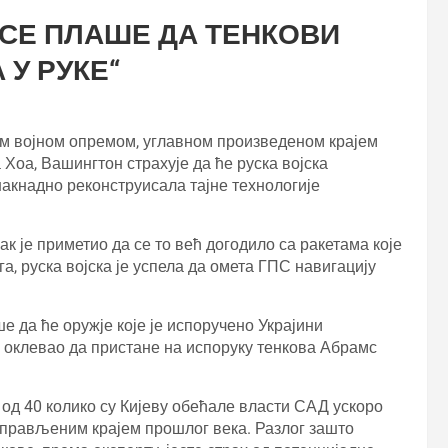
 СЕ ПЛАШЕ ДА ТЕНКОВИ
 У РУКЕ“
ом војном опремом, углавном произведеном крајем
Хоа, Вашингтон страхује да ће руска војска
накнадно реконструисала тајне технологије
ак је приметио да се то већ догодило са ракетама које
, руска војска је успела да омета ГПС навигацију
е да ће оружје које је испоручено Украјини
ко оклевао да пристане на испоруку тенкова Абрамс
од 40 колико су Кијеву обећале власти САД ускоро
направљеним крајем прошлог века. Разлог зашто