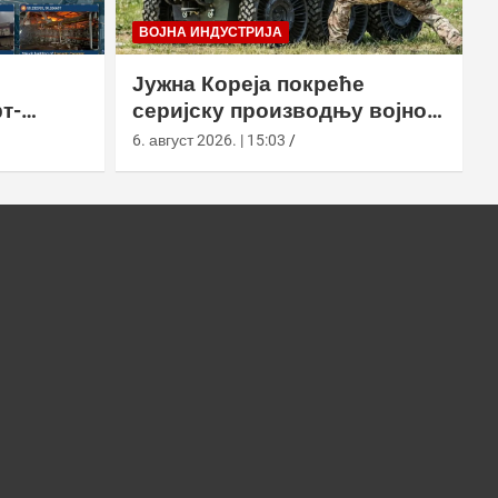
ВОЈНА ИНДУСТРИЈА
Јужна Кореја покреће
т-
серијску производњу војног
у
робота Арион-СМЕТ
6. август 2026. | 15:03