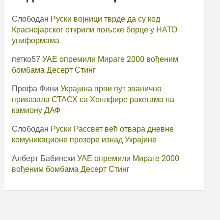
Слободан
Руски војници тврде да су код
Краснојарског открили пољске борце у НАТО
униформама
петко57
УАЕ опремили Мираге 2000 вођеним
бомбама Десерт Стинг
Профа Фини
Украјина први пут званично
приказала СТАСХ са Хеллфире ракетама на
камиону ДАФ
Слободан
Руски Рассвет већ отвара дневне
комуникационе прозоре изнад Украјине
Алберт Бабински
УАЕ опремили Мираге 2000
вођеним бомбама Десерт Стинг