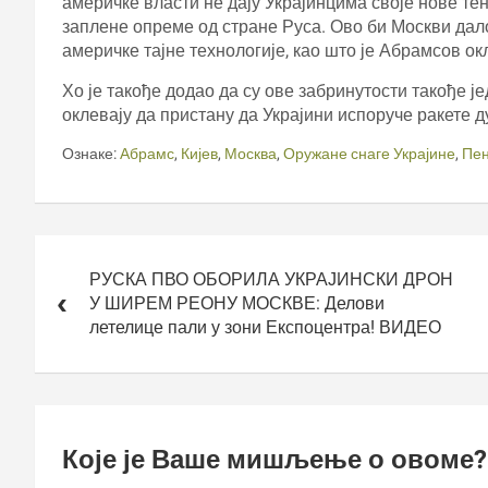
америчке власти не дају Украјинцима своје нове тен
заплене опреме од стране Руса. Ово би Москви дало
америчке тајне технологије, као што је Абрамсов ок
Хо је такође додао да су ове забринутости такође ј
оклевају да пристану да Украјини испоруче ракете 
Ознаке:
Абрамс
,
Кијев
,
Москва
,
Оружане снаге Украјине
,
Пен
Кретање
чланка
РУСКА ПВО ОБОРИЛА УКРАЈИНСКИ ДРОН
У ШИРЕМ РЕОНУ МОСКВЕ: Делови
летелице пали у зони Експоцентра! ВИДЕО
Које је Ваше мишљење о овоме?