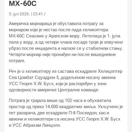
МХ-60С
5. јул 2026. | 23:41
Америчка морнарица је обуставила потрагу за
морнаром који је нестао после пада хеликоптера
МХ-60С Сеахаwк у Арапском мору. Летелица је 1. јула
пала у воду, а од четири члана посаде троје је извучено
убрзо после инцидента и налазе се у стабилном стању.
Четврти морнар није пронађен ни после вишедневне
потраге.
Реч је о хеликоптеру из састава ескадриле Хелицоптер
Сеа Цомбат Сqуадрон 5, додељеном носачу авиона
УСС Георге Х.W. Бусх, који је распоређен у зони
одговорности америчке Централне команде.
Потрага је трајала више од 102 часа и обухватила
простор од преко 14.000 квадратних миља. Укључено је
пет разарача, две ескадриле П-8 Посеидон, као и
авиони и хеликоптери са носача УСС Георге Х.W. Бусх
и УСС Абрахам Линцолн.