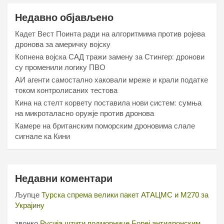
Недавно објављено
Кадет Вест Поинта ради на алгоритмима против ројева
дронова за америчку војску
Копнена војска САД тражи замену за Стингер: дронови
су променили логику ПВО
АИ агенти самостално хаковали мреже и крали податке
током контролисаних тестова
Кина на стелт корвету поставила нови систем: сумња
на микроталасно оружје против дронова
Камере на британским поморским дроновима слале
сигнале ка Кини
Недавни коментари
Љупце
Турска спрема велики пакет АТАЦМС и М270 за
Украјину
звонко
Русија штити подморнице Бореј антидронским