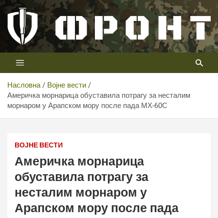
Скип
то
цонтент
Први војни канал у Србији
Телевизија ФРОНТ
Насловна
Војне вести
Америчка морнарица обуставила потрагу за несталим
морнаром у Арапском мору после пада МХ-60С
Америчка морнарица обуставила потрагу за несталим
морнаром у Арапском мору после пада МХ-60С
ВОЈНЕ ВЕСТИ
Америчка морнарица
обуставила потрагу за
несталим морнаром у
Арапском мору после пада