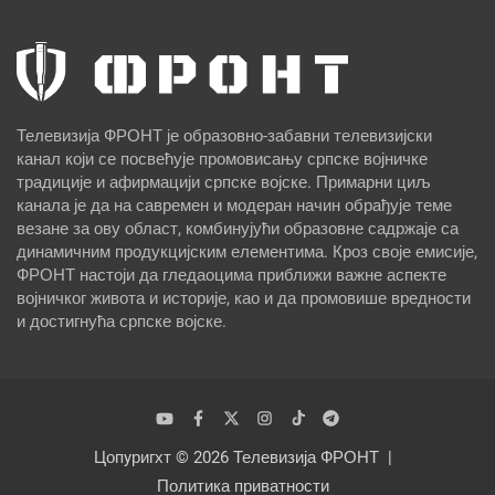
Телевизија ФРОНТ је образовно-забавни телевизијски
канал који се посвећује промовисању српске војничке
традиције и афирмацији српске војске. Примарни циљ
канала је да на савремен и модеран начин обрађује теме
везане за ову област, комбинујући образовне садржаје са
динамичним продукцијским елементима. Кроз своје емисије,
ФРОНТ настоји да гледаоцима приближи важне аспекте
војничког живота и историје, као и да промовише вредности
и достигнућа српске војске.
Цопyригхт © 2026
Телевизија ФРОНТ
Политика приватности