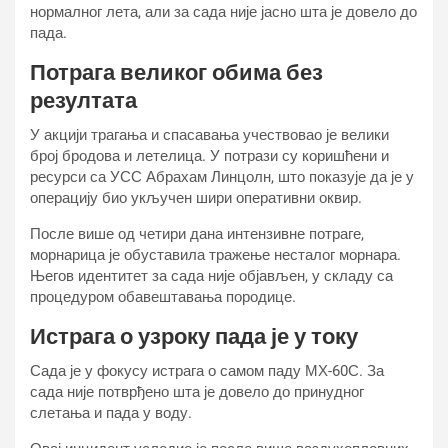
нормалног лета, али за сада није јасно шта је довело до
пада.
Потрага великог обима без
резултата
У акцији трагања и спасавања учествовао је велики
број бродова и летелица. У потрази су коришћени и
ресурси са УСС Абрахам Линцолн, што показује да је у
операцију био укључен шири оперативни оквир.
После више од четири дана интензивне потраге,
морнарица је обуставила тражење несталог морнара.
Његов идентитет за сада није објављен, у складу са
процедуром обавештавања породице.
Истрага о узроку пада је у току
Сада је у фокусу истрага о самом паду МХ-60С. За
сада није потврђено шта је довело до принудног
слетања и пада у воду.