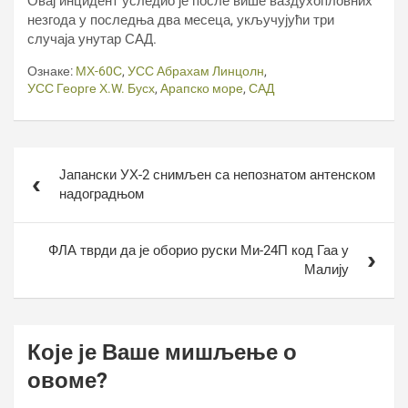
Овај инцидент уследио је после више ваздухопловних
незгода у последња два месеца, укључујући три
случаја унутар САД.
Ознаке:
МХ-60С
,
УСС Абрахам Линцолн
,
УСС Георге Х.W. Бусх
,
Арапско море
,
САД
Кретање
Јапански УХ-2 снимљен са непознатом антенском
чланка
надоградњом
ФЛА тврди да је оборио руски Ми-24П код Гаа у
Малију
Које је Ваше мишљење о
овоме?