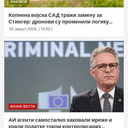
АНАЛИЗЕ
Копнена војска САД тражи замену за
Стингер: дронови су променили логику
ПВО
10. август 2026. | 14:52
ВОЈНЕ ВЕСТИ
АИ агенти самостално хаковали мреже и
крали податке током контролисаних