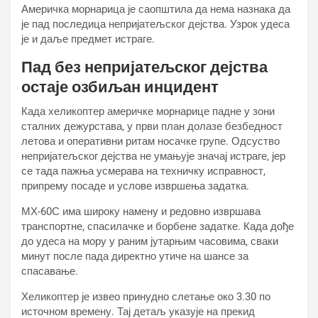
Америчка морнарица је саопштила да нема назнака да
је пад последица непријатељског дејства. Узрок удеса
је и даље предмет истраге.
Пад без непријатељског дејства
остаје озбиљан инцидент
Када хеликоптер америчке морнарице падне у зони
сталних дежурстава, у први план долазе безбедност
летова и оперативни ритам носачке групе. Одсуство
непријатељског дејства не умањује значај истраге, јер
се тада пажња усмерава на техничку исправност,
припрему посаде и услове извршења задатка.
МХ-60С има широку намену и редовно извршава
транспортне, спасилачке и борбене задатке. Када дође
до удеса на мору у раним јутарњим часовима, сваки
минут после пада директно утиче на шансе за
спасавање.
Хеликоптер је извео принудно слетање око 3.30 по
источном времену. Тај детаљ указује на прекид