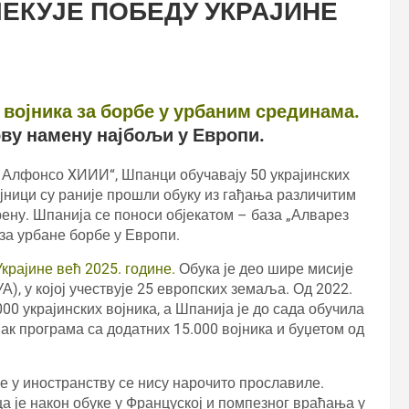
ЕКУЈЕ ПОБЕДУ УКРАЈИНЕ
 војника за борбе у урбаним срединама.
ову намену најбољи у Европи.
љ Алфонсо XИИИ“, Шпанци обучавају 50 украјинских
ојници су раније прошли обуку из гађања различитим
рену. Шпанија се поноси објекатом – база „Алварез
 за урбане борбе у Европи.
крајине већ 2025. године.
Обука је део шире мисије
), у којој учествује 25 европских земаља. Од 2022.
000 украјинских војника, а Шпанија је до сада обучила
вак програма са додатних 15.000 војника и буџетом од
е у иностранству се нису нарочито прославиле.
ца је након обуке у Француској и помпезног враћања у