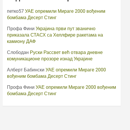
петко57
УАЕ опремили Мираге 2000 вођеним
бомбама Десерт Стинг
Профа Фини
Украјина први пут званично
приказала СТАСХ са Хеллфире ракетама на
камиону ДАФ
Слободан
Руски Рассвет већ отвара дневне
комуникационе прозоре изнад Украјине
Алберт Бабински
УАЕ опремили Мираге 2000
вођеним бомбама Десерт Стинг
Профа Фини
УАЕ опремили Мираге 2000 вођеним
бомбама Десерт Стинг