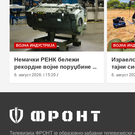
ВОЈНА ИНДУСТРИЈА
ВОЈНА ИН
Немачки РЕНК бележи
Израелс
рекордне војне поруџбине у
тајни с
2026. години
са капс
6. август 2026. | 15:20
6. август 202
Телевизија ФРОНТ је образовно-забавни телевизијски к