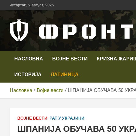
Скип
четвртак, 6. август, 2026.
то
цонтент
Први војни канал у Србији
Телевизија ФРОНТ
НАСЛОВНА
ВОЈНЕ ВЕСТИ
КРИЗНА ЖАРИ
ИСТОРИЈА
ЛАТИНИЦА
Насловна
Војне вести
ШПАНИЈА ОБУЧАВА 50 УКР
ВОЈНЕ ВЕСТИ
РАТ У УКРАЈИНИ
ШПАНИЈА ОБУЧАВА 50 УКР