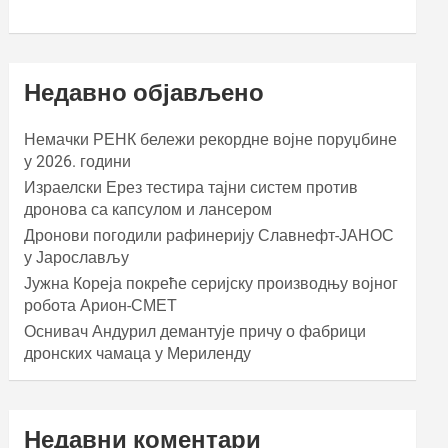
Недавно објављено
Немачки РЕНК бележи рекордне војне поруџбине
у 2026. години
Израелски Ерез тестира тајни систем против
дронова са капсулом и лансером
Дронови погодили рафинерију Славнефт-ЈАНОС
у Јарослављу
Јужна Кореја покреће серијску производњу војног
робота Арион-СМЕТ
Оснивач Андурил демантује причу о фабрици
дронских чамаца у Мериленду
Недавни коментари