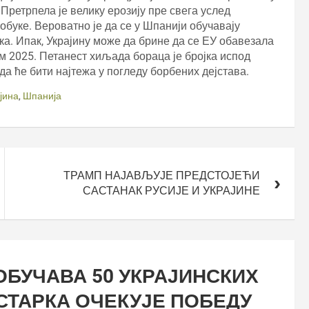
Претрпела је велику ерозију пре свега услед
 обуке. Вероватно је да се у Шпанији обучавају
ка. Ипак, Украјину може да брине да се ЕУ обавезала
ом 2025. Петанест хиљада бораца је бројка испод
е да ће бити најтежа у погледу борбених дејстава.
јина
,
Шпанија
ТРАМП НАЈАВЉУЈЕ ПРЕДСТОЈЕЋИ
САСТАНАК РУСИЈЕ И УКРАЈИНЕ
БУЧАВА 50 УКРАЈИНСКИХ
СТАРКА ОЧЕКУЈЕ ПОБЕДУ