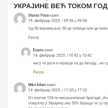
УКРАЈИНЕ ВЕЋ ТОКОМ ГО
Starac Foco
каже:
14. фебруар 2025. | 09:56 у 09:56
Од 50 војника,њих 30 це побеци али це оних
Реплy
Evans
каже:
14. фебруар 2025. | 10:42 у 10:42
нису то руси и корејци па да бегаду.. ни 
Реплy
Niko bitan
каже:
14. фебруар 2025. | 17:20 у 17:20
Из елитне 155-те механизоване бригаде „Ана
повратку у Украјину око 50% бораца те су п