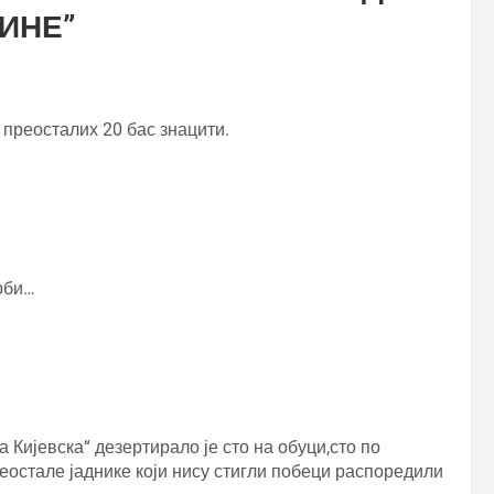
ДИНЕ
”
 преосталих 20 бас знацити.
срби…
 Кијевска“ дезертирало је сто на обуци,сто по
реостале јаднике који нису стигли побеци распоредили