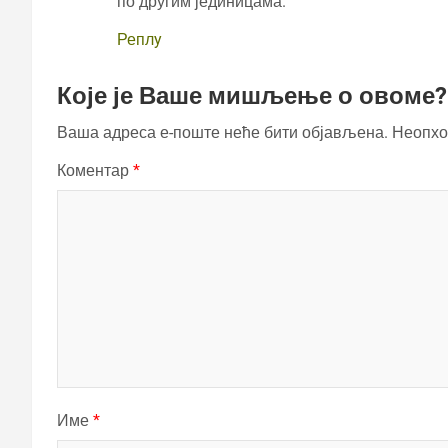
по другим јединицама.
Реплy
Које је Ваше мишљење о овоме?
Ваша адреса е-поште неће бити објављена.
Неопхо
Коментар
*
Име
*