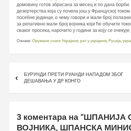
домовину готов збрисана за месец и по дана борби. 
дезертерства која су почела још у Француској током
посебне јединце, о чему говори и мали број полазни
за релативно мали број војника који ће обучити ток
сваког просека, нарочито у години за коју се очекуј
Ознаке:
Оружане снаге Украјине
,
рат у украјини
,
Русија
,
укра
Кретање
чланка
БУРУНДИ ПРЕТИ РУАНДИ НАПАДОМ ЗБОГ
ДЕШАВАЊА У ДР КОНГО
3 коментара на “
ШПАНИЈА О
ВОЈНИКА, ШПАНСКА МИНИ