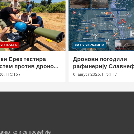
ДУСТРИЈА
РАТ У УКРАЈИНИ
ки Ерез тестира
Дронови погодили
истем против дронова
рафинерију Славнеф
улом и лансером
ЈАНОС у Јарослављ
6. | 15:15
6. август 2026. | 15:11
анал који се посвећује