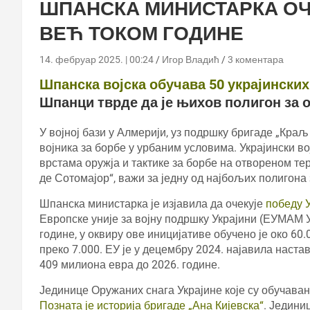
ШПАНСКА МИНИСТАРКА ОЧ
ВЕЋ ТОКОМ ГОДИНЕ
14. фебруар 2025. | 00:24
Игор Владић
3 коментара
Шпанска војска обучава 50 украјинских
Шпанци тврде да је њихов полигон за 
У војној бази у Алмерији, уз подршку бригаде „Кра
војника за борбе у урбаним условима. Украјински в
врстама оружја и тактике за борбе на отвореном те
де Сотомајор“, важи за једну од најбољих полигона
Шпанска министарка је изјавила да очекује
победу У
Европске уније за војну подршку Украјини (ЕУМАМ УА
године, у оквиру ове иницијативе обучено је око 60.
преко 7.000. ЕУ је у децембру 2024. најавила наста
409 милиона евра до 2026. године.
Јединице Оружаних снага Украјине које су обучаван
Позната је историја бригаде „Ана Кијевска“
. Једини