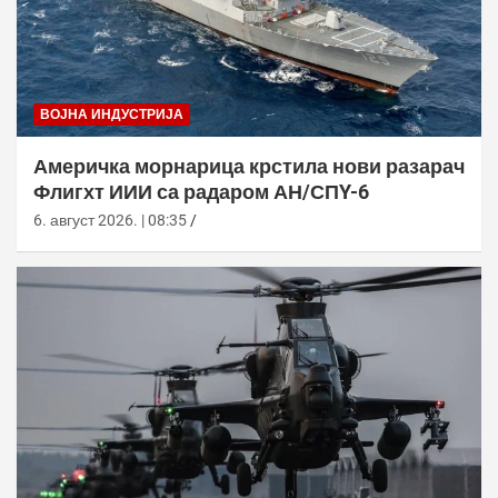
ВОЈНА ИНДУСТРИЈА
Америчка морнарица крстила нови разарач
Флигхт ИИИ са радаром АН/СПY-6
6. август 2026. | 08:35