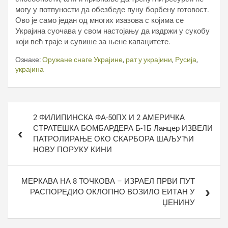
могу у потпуности да обезбеде пуну борбену готовост.
Ово је само један од многих изазова с којима се
Украјина суочава у свом настојању да издржи у сукобу
који већ траје и сувише за њене капацитете.
Ознаке:
Оружане снаге Украјине
,
рат у украјини
,
Русија
,
украјина
Кретање
2 ФИЛИПИНСКА ФА-50ПХ И 2 АМЕРИЧКА
чланка
СТРАТЕШКА БОМБАРДЕРА Б-1Б Ланцер ИЗВЕЛИ
ПАТРОЛИРАЊЕ ОКО СКАРБОРА ШАЉУЋИ
НОВУ ПОРУКУ КИНИ
МЕРКАВА НА 8 ТОЧКОВА – ИЗРАЕЛ ПРВИ ПУТ
РАСПОРЕДИО ОКЛОПНО ВОЗИЛО ЕИТАН У
ЏЕНИНУ