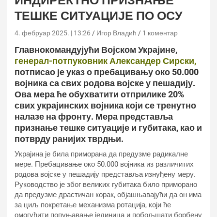
ИНДИРЕКТНО ПРИЗНАЊЕ
ТЕШКЕ СИТУАЦИЈЕ ПО ОСУ
4. фебруар 2025. | 13:26
Игор Владић
1 коментар
Главнокомандујући Војском Украјине,
генерал-потпуковник Александер Сирски,
потписао је указ о пребацивању око 50.000
војника са свих родова војске у пешадију.
Ова мера ће обухватити отприлике 20%
свих украјинских војника који се тренутно
налазе на фронту. Мера представља
признање тешке ситуације и губитака, као и
потврду ранијих тврдњи.
Украјина је била приморана да предузме радикалне
мере. Пребацивање око 50.000 војника из различитих
родова војске у пешадију представља изнуђену меру.
Руководство је због великих губитака било приморано
да предузме драстичан корак, објашњавајући да он има
за циљ покретање механизма ротација, који ће
омогућити попуњавање јединица и побољшати борбену