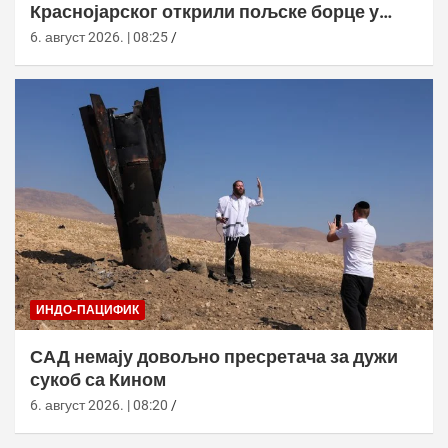
Краснојарског открили пољске борце у
НАТО униформама
6. август 2026. | 08:25
ИНДО-ПАЦИФИК
САД немају довољно пресретача за дужи
сукоб са Кином
6. август 2026. | 08:20