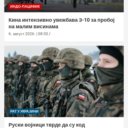
ИНДО-ПАЦИФИК
Кина интензивно увежбава З-10 за пробој
на малим висинама
6. август 2026. | 08:30
РАТ У УКРАЈИНИ
Руски војници тврде да су код