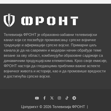
Телевизија ФРОНТ је образовно-забавни телевизијски
канал који се посвећује промовисању српске војничке
традиције и афирмацији српске војске. Примарни циљ
канала је да на савремен и модеран начин обрађује теме
везане за ову област, комбинујући образовне садржаје са
динамичним продукцијским елементима. Кроз своје емисије,
ФРОНТ настоји да гледаоцима приближи важне аспекте
војничког живота и историје, као и да промовише вредности
и достигнућа српске војске.
Цопyригхт © 2026
Телевизија ФРОНТ