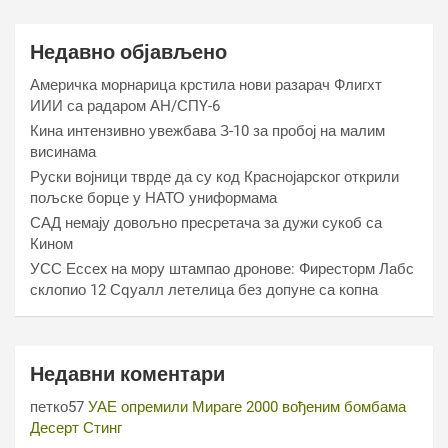
Недавно објављено
Америчка морнарица крстила нови разарач Флигхт
ИИИ са радаром АН/СПY-6
Кина интензивно увежбава З-10 за пробој на малим
висинама
Руски војници тврде да су код Краснојарског открили
пољске борце у НАТО униформама
САД немају довољно пресретача за дужи сукоб са
Кином
УСС Ессеx на мору штампао дронове: Фиресторм Лабс
склопио 12 Сqуалл летелица без допуне са копна
Недавни коментари
петко57
УАЕ опремили Мираге 2000 вођеним бомбама
Десерт Стинг