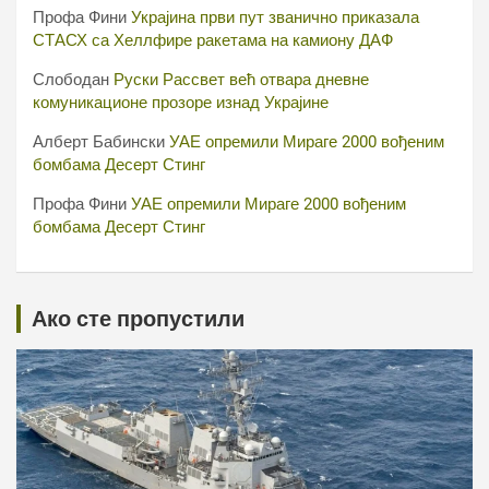
Профа Фини
Украјина први пут званично приказала
СТАСХ са Хеллфире ракетама на камиону ДАФ
Слободан
Руски Рассвет већ отвара дневне
комуникационе прозоре изнад Украјине
Алберт Бабински
УАЕ опремили Мираге 2000 вођеним
бомбама Десерт Стинг
Профа Фини
УАЕ опремили Мираге 2000 вођеним
бомбама Десерт Стинг
Ако сте пропустили