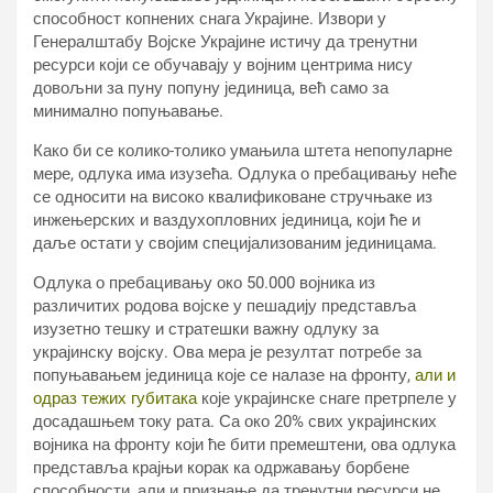
способност копнених снага Украјине. Извори у
Генералштабу Војске Украјине истичу да тренутни
ресурси који се обучавају у војним центрима нису
довољни за пуну попуну јединица, већ само за
минимално попуњавање.
Како би се колико-толико умањила штета непопуларне
мере, одлука има изузећа. Одлука о пребацивању неће
се односити на високо квалификоване стручњаке из
инжењерских и ваздухопловних јединица, који ће и
даље остати у својим специјализованим јединицама.
Одлука о пребацивању око 50.000 војника из
различитих родова војске у пешадију представља
изузетно тешку и стратешки важну одлуку за
украјинску војску. Ова мера је резултат потребе за
попуњавањем јединица које се налазе на фронту,
али и
одраз тежих губитака
које украјинске снаге претрпеле у
досадашњем току рата. Са око 20% свих украјинских
војника на фронту који ће бити премештени, ова одлука
представља крајњи корак ка одржавању борбене
способности, али и признање да тренутни ресурси не