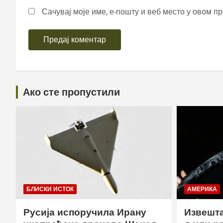
Сачувај моје име, е-пошту и веб место у овом п
Ако сте пропустили
БЛИСКИ ИСТОК
АМЕРИКА
Русија испоручила Ирану
Извешта