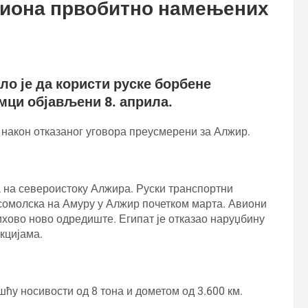
авиона првобитно намењених
о је да користи руске борбене
имци објављени 8. априла.
 након отказаног уговора преусмерени за Алжир.
а
на североистоку Алжира. Руски транспортни
омолска на Амуру у Алжир почетком марта. Авиони
ихово ново одредиште. Египат је отказао наруџбину
кцијама.
ћу носивости од 8 тона и дометом од 3.600 км.