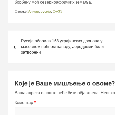
борбену моћ северноафричких земаља.
Ознаке:
Алжир
,
русија
,
Су-35
Кретање
чланка
Русија оборила 158 украјинских дронова у
масовном ноћном нападу, аеродроми били
затворени
Које је Ваше мишљење о овоме?
Ваша адреса е-поште неће бити објављена.
Неопхо
Коментар
*