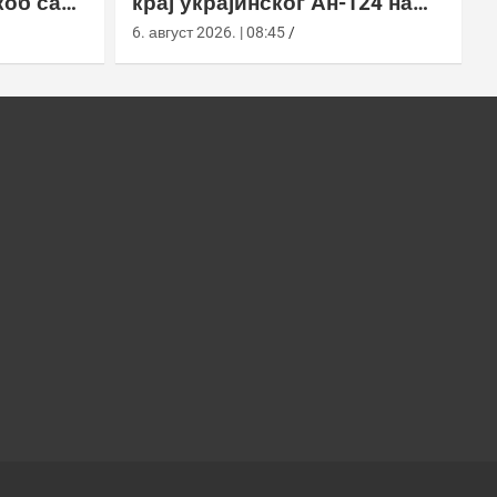
коб са
крај украјинског Ан-124 на
аеродрому у Лајпцигу
6. август 2026. | 08:45