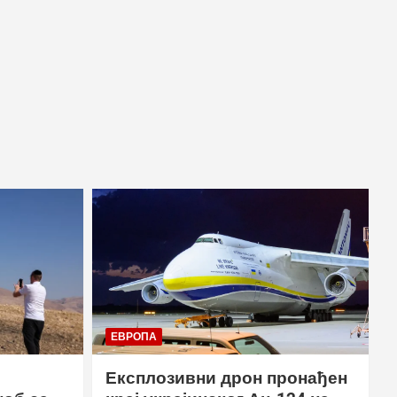
ЕВРОПА
Експлозивни дрон пронађен