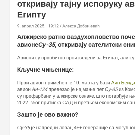
откривају тајну испоруку 
Египту
9. април 2025. | 19:12
Алекса Добријевић
Алжирско ратно ваздухопловство почел
авионе
Су-35
, откривају сателитски сн
Авиони су првобитно произведени за Египат, али су
Кључне чињенице:
Први авион примећен је 10. марта у бази
Аин Беид
авион
Ан-124
превезао је најмање пет
Су-35
из Комс
су префарбани у алжирске ознаке, што потврђује њ
2022. због притиска САД и претњом економским сан
Зашто је ово важно?
Су-35
је напредни ловац 4++ генерације са могућнош