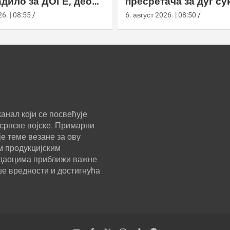
дило за ДОГЕ, део
пресретача за дуг су
а ускратио податке
Кином
6. | 08:55
6. август 2026. | 08:50
анал који се посвећује
српске војске. Примарни
е теме везане за ову
м продукцијским
ледаоцима приближи важне
ше вредности и достигнућа