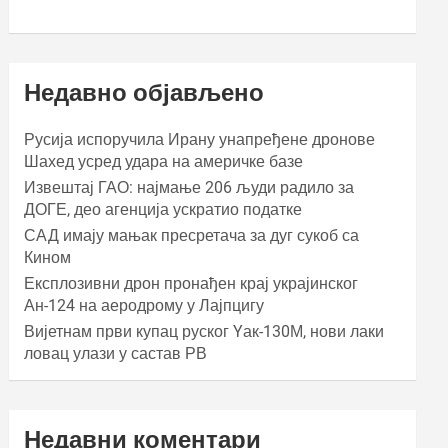
Недавно објављено
Русија испоручила Ирану унапређене дронове
Шахед усред удара на америчке базе
Извештај ГАО: најмање 206 људи радило за
ДОГЕ, део агенција ускратио податке
САД имају мањак пресретача за дуг сукоб са
Кином
Експлозивни дрон пронађен крај украјинског
Ан-124 на аеродрому у Лајпцигу
Вијетнам први купац руског Yак-130М, нови лаки
ловац улази у састав РВ
Недавни коментари