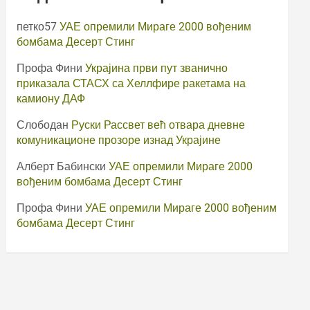
петко57
УАЕ опремили Мираге 2000 вођеним
бомбама Десерт Стинг
Профа Фини
Украјина први пут званично
приказала СТАСХ са Хеллфире ракетама на
камиону ДАФ
Слободан
Руски Рассвет већ отвара дневне
комуникационе прозоре изнад Украјине
Алберт Бабински
УАЕ опремили Мираге 2000
вођеним бомбама Десерт Стинг
Профа Фини
УАЕ опремили Мираге 2000 вођеним
бомбама Десерт Стинг