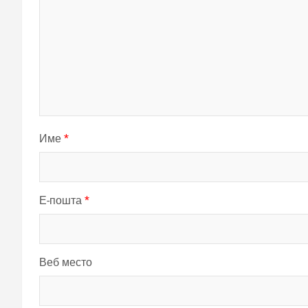
Име
*
Е-пошта
*
Веб место