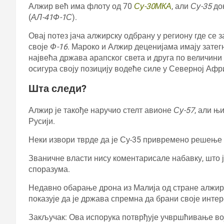
Алжир већ има флоту од 70
Су-30МКА
, али
Су-35
дон
(
АЛ-41Ф-1С
).
Овај потез јача алжирску одбрану у региону где се 
своје
Ф-16
. Мароко и Алжир деценијама имају затег
највећа држава арапског света и друга по величини
осигура своју позицију водеће силе у Северној Афр
Шта следи?
Алжир је такође наручио стелт авионе
Су-57
, али њ
Русији.
Неки извори тврде да је Су-35 привремено решење 
Званичне власти нису коментарисале набавку, што ј
споразума.
Недавно обарање дрона из Малија од стране алжи
показује да је држава спремна да брани своје инте
Закључак: Ова испорука потврђује учвршћивање вој