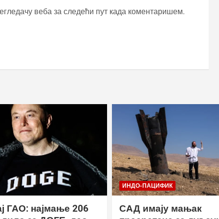
регледачу веба за следећи пут када коментаришем.
ИНДО-ПАЦИФИК
ј ГАО: најмање 206
САД имају мањак