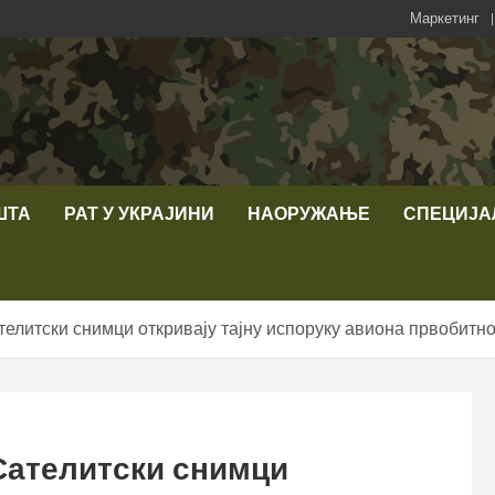
Маркетинг
ШТА
РАТ У УКРАЈИНИ
НАОРУЖАЊЕ
СПЕЦИЈА
ателитски снимци откривају тајну испоруку авиона првобит
 Сателитски снимци