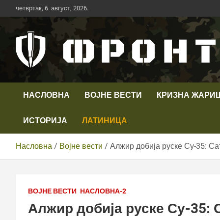
Скип
четвртак, 6. август, 2026.
то
цонтент
Први војни канал у Србији
Телевизија ФРОНТ
НАСЛОВНА
ВОЈНЕ ВЕСТИ
КРИЗНА ЖАРИ
ИСТОРИЈА
ЛАТИНИЦА
Насловна
Војне вести
Алжир добија руске Су-35: С
ВОЈНЕ ВЕСТИ
НАСЛОВНА-2
Алжир добија руске Су-35: