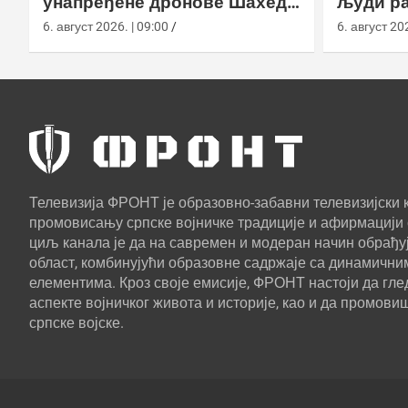
унапређене дронове Шахед
људи ра
усред удара на америчке
агенциј
6. август 2026. | 09:00
6. август 202
базе
Телевизија ФРОНТ је образовно-забавни телевизијски к
промовисању српске војничке традиције и афирмацији 
циљ канала је да на савремен и модеран начин обрађуј
област, комбинујући образовне садржаје са динамични
елементима. Кроз своје емисије, ФРОНТ настоји да г
аспекте војничког живота и историје, као и да промови
српске војске.