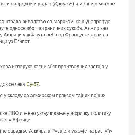
оси напреднији радар (
Ирбис-Е
) и моћније моторе
заоштрава ривалство са Мароком, који унапређује
нуте односе због пограничних сукоба. Алжир као
 у Африци чак 4 пута већа од Француске жели да
ици уз Египат.
ихова испорука касни због производних застоја у
док се чека
Су-57
.
е у складу са алжирском праксом тајних војних
рске ПВО и њено укључивање у афричку политику
ресе у Африци.
не сарадње Алжира и Русије и указује на растућу