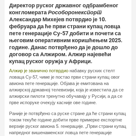
Директор руског државног одбрамбеног
конгломерата
Рособоронекспорт
Александар Михејев потврдио је 10.
фебруара да ће први страни купац ловца
пете генерације Су-57 добити и почети са
његовим оперативним коришћењем 2025.
године. Данас потврђено да је дошло до
договор са Алжиром. Алжир најевећи
купац руског оружја у Африци.
Алжир је званично потврдио
набавку руских стелт
ловаца Су-57, чиме је постао први страни купац овог
авиона пете генерације. Објава је емитована на
алжирској државној телевизији, која је известила да се
алжирски пилоти тренутно обучавају у Русији, а да се
прве испоруке очекују касније ове године.
Раније је потврђено са руске стране да ће страни купац
током текуће године добити прве примерке експортне
верзије руског авиона 5. генерације. „Први страни купац
напредног вишенаменског ловца пете генерације