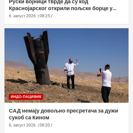
Руски војници тврде да су код
Краснојарског открили пољске борце у
НАТО униформама
6. август 2026. | 08:25
ИНДО-ПАЦИФИК
САД немају довољно пресретача за дужи
сукоб са Кином
6. август 2026. | 08:20