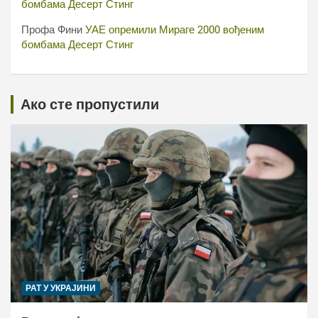
бомбама Десерт Стинг
Профа Фини
УАЕ опремили Мираге 2000 вођеним
бомбама Десерт Стинг
Ако сте пропустили
РАТ У УКРАЈИНИ