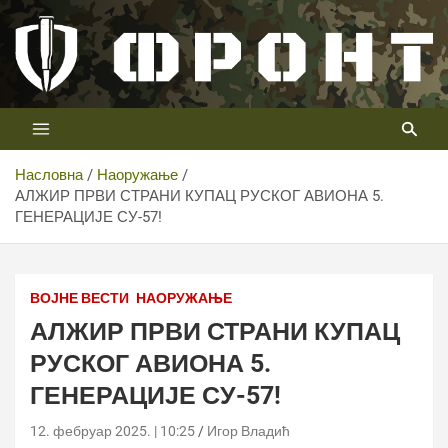
Скип
то
цонтент
Први војни канал у Србији
Телевизија ФРОНТ
Насловна
Наоружање
АЛЖИР ПРВИ СТРАНИ КУПАЦ РУСКОГ АВИОНА 5.
ГЕНЕРАЦИЈЕ СУ-57!
ВОЈНЕ ВЕСТИ
НАОРУЖАЊЕ
АЛЖИР ПРВИ СТРАНИ КУПАЦ
РУСКОГ АВИОНА 5.
ГЕНЕРАЦИЈЕ СУ-57!
12. фебруар 2025. | 10:25
Игор Владић