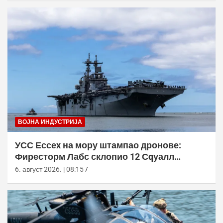
ВОЈНА ИНДУСТРИЈА
УСС Ессеx на мору штампао дронове:
Фиресторм Лабс склопио 12 Сqуалл
летелица без допуне са копна
6. август 2026. | 08:15