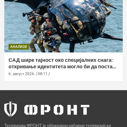
АНАЛИЗЕ
САД шире тајност око специјалних снага:
откривање идентитета могло би да постане
кривично дело
6. август 2026. | 08:11
Телевизија ФРОНТ је образовно-забавни телевизијски