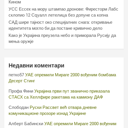
Кином
УСС Ессеx на мору штампао дронове: Фиресторм Лабс
склопио 12 Сqуалл летелица без допуне са копна
САД шире тајност око специјалних снага: откривање
идентитета могло би да постане кривично дело
Како је Украјина преузела небо и приморала Русију да
мења оружје
Недавни коментари
петко57
УАЕ опремили Мираге 2000 вођеним бомбама
Десерт Стинг
Профа Фини
Украјина први пут званично приказала
СТАСХ са Хеллфире ракетама на камиону ДАФ
Слободан
Руски Рассвет већ отвара дневне
комуникационе прозоре изнад Украјине
Алберт Бабински
УАЕ опремили Мираге 2000 вођеним