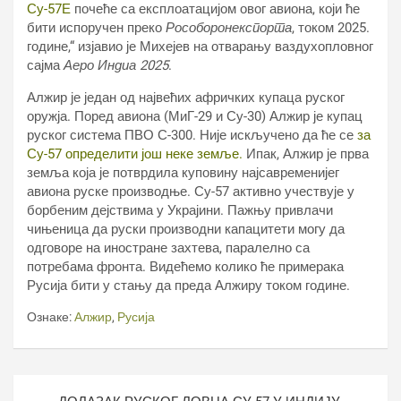
Су-57Е
почеће са експлоатацијом овог авиона, који ће
бити испоручен преко
Рособоронекспорта
, током 2025.
године,“ изјавио је Михејев на отварању ваздухопловног
сајма
Аеро Индиа 2025
.
Алжир је један од највећих афричких купаца руског
оружја. Поред авиона (МиГ-29 и Су-30) Алжир је купац
руског система ПВО С-300. Није искључено да ће се
за
Су-57 определити још неке земље.
Ипак, Алжир је прва
земља која је потврдила куповину најсавременијег
авиона руске производње. Су-57 активно учествује у
борбеним дејствима у Украјини. Пажњу привлачи
чињеница да руски производни капацитети могу да
одговоре на иностране захтева, паралелно са
потребама фронта. Видећемо колико ће примерака
Русија бити у стању да преда Алжиру током године.
Ознаке:
Алжир
,
Русија
Кретање