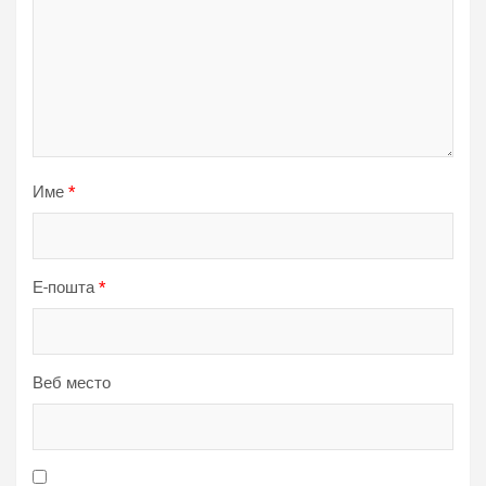
Име
*
Е-пошта
*
Веб место