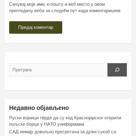
Сачувај моје име, е-пошту и веб место у овом
прегледачу веба за следећи пут када коментаришем.
Недавно објављено
Руски војници тврде да су код Краснојарског открили
пољске борце у НАТО униформама
САД немају довољно пресретача за дужи сукоб са