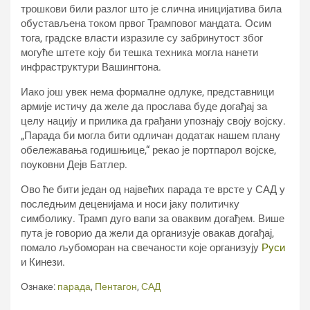
трошкови били разлог што је слична иницијатива била
обустављена током првог Трамповог мандата. Осим
тога, градске власти изразиле су забринутост због
могуће штете коју би тешка техника могла нанети
инфраструктури Вашингтона.
Иако још увек нема формалне одлуке, представници
армије истичу да желе да прослава буде догађај за
целу нацију и прилика да грађани упознају своју војску.
„Парада би могла бити одличан додатак нашем плану
обележавања годишњице,“ рекао је портпарол војске,
поуковни Дејв Батлер.
Ово ће бити један од највећих парада те врсте у САД у
последњим деценијама и носи јаку политичку
симболику. Трамп дуго вапи за оваквим догађем. Више
пута је говорио да жели да организује овакав догађај,
помало љубоморан на свечаности које организују
Руси
и Кинези.
Ознаке:
парада
,
Пентагон
,
САД