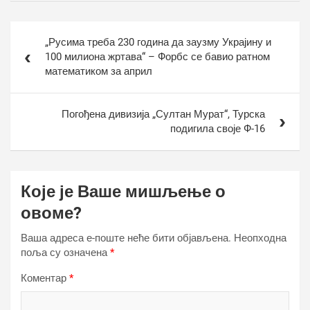
Кретање
„Русима треба 230 година да заузму Украјину и
чланка
100 милиона жртава“ – Форбс се бавио ратном
математиком за април
Погођена дивизија „Султан Мурат“, Турска
подигила своје Ф-16
Које је Ваше мишљење о
овоме?
Ваша адреса е-поште неће бити објављена.
Неопходна
поља су означена
*
Коментар
*