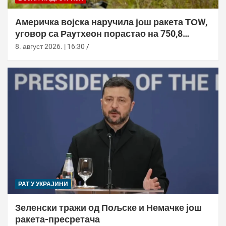
Америчка војска наручила још ракета ТОW,
уговор са Раyтхеон порастао на 750,8
милиона долара
8. август 2026. | 16:30
РАТ У УКРАЈИНИ
Зеленски тражи од Пољске и Немачке још
ракета-пресретача