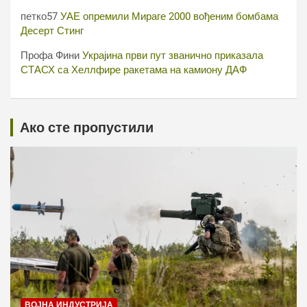
петко57
УАЕ опремили Мираге 2000 вођеним бомбама
Десерт Стинг
Профа Фини
Украјина први пут званично приказала
СТАСХ са Хеллфире ракетама на камиону ДАФ
Ако сте пропустили
ВОЈНА ИНДУСТРИЈА