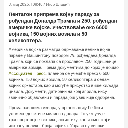
3. мај 2025. | 08:40
Игор Владић
Пентагон припрема војну параду за
рођендан Доналда Трампа и 250. рођендан
америчке војске. Учествоваће око 6600
војника, 150 војних возила и 50
хеликоптера.
Америчка војска разматра одржавање велике војне
параде у Вашингтону поводом 79. рођендана Доналда
Трампа, који се поклапа са прославом 250. годишњице
америчке армије. Према документима до којих је дошао
Ассоциатед Пресс
, планира се учешће преко 6.600
војника, 150 војних возила, 50 хеликоптера и седам
војних оркестара, као и могуће присуство више хиљада
цивила. Документи, датирани на крај априла, нису
званично објављени и парада још увек није одобрена.
Према наводима извора, у организацију ће бити
уложене десетине милиона долара. То укључује
транспорт војне технике, логистику, као и смештај и
исхрану великог броја војника. Управо су високи