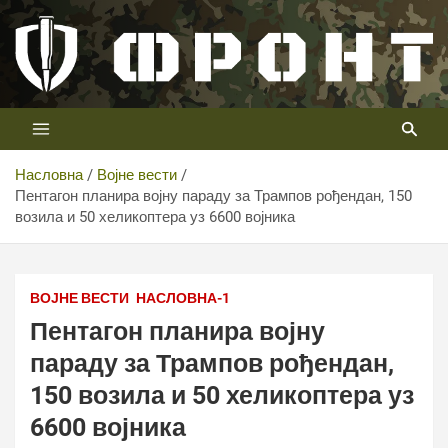
Скип
то
цонтент
Први војни канал у Србији
Телевизија ФРОНТ
Насловна
Војне вести
Пентагон планира војну параду за Трампов рођендан, 150
возила и 50 хеликоптера уз 6600 војника
Фото: Wikipedia - U.S. Army Military Academy cadets
ВОЈНЕ ВЕСТИ
НАСЛОВНА-1
Пентагон планира војну
параду за Трампов рођендан,
150 возила и 50 хеликоптера уз
6600 војника