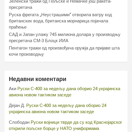
Зеленски тражи од Пољске и Немачке још ракета-
пресретача
Руска фрегата „Неустрашими“ отворила ватру код
британских вода, британска морнарица појачала
праћење
САД и Јапан улажу 745 милиона долара у производњу
пресретача СМ-3 Блоцк ИИА
Пентагон тражи од произвођача оружја да пријаве шта
кочи производњу
Недавни коментари
Аки
Руски С-400 за недељу дана оборио 24 украјинска
авиона новом тактиком заседе
Дејан Д.
Руски С-400 за недељу дана оборио 24
украјинска авиона новом тактиком заседе
Слободан
Руски војници тврде да су код Краснојарског
открили пољске борце у НАТО униформама