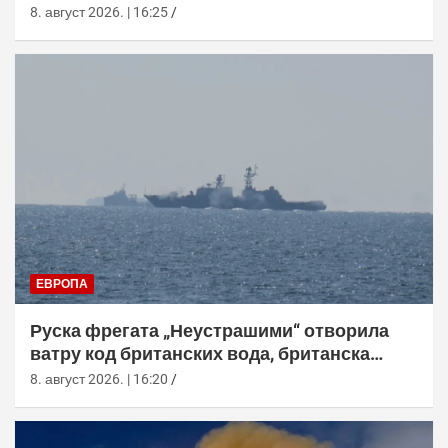
8. август 2026. | 16:25
ЕВРОПА
Руска фрегата „Неустрашими“ отворила
ватру код британских вода, британска
морнарица појачала праћење
8. август 2026. | 16:20