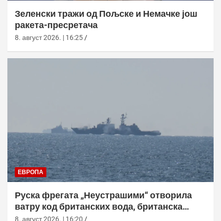
Зеленски тражи од Пољске и Немачке још
ракета-пресретача
8. август 2026. | 16:25
ЕВРОПА
Руска фрегата „Неустрашими“ отворила
ватру код британских вода, британска
морнарица појачала праћење
8. август 2026. | 16:20