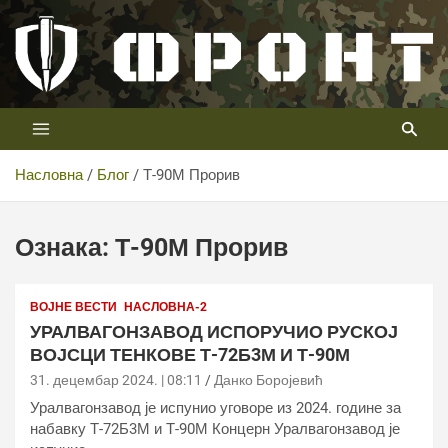
Скип
то
цонтент
Први војни канал у Србији
Телевизија ФРОНТ
Насловна
Блог
Т-90М Прорив
Ознака:
Т-90М Прорив
ВОЈНЕ ВЕСТИ
НАСЛОВНА-2
УРАЛВАГОНЗАВОД ИСПОРУЧИО РУСКОЈ
ВОЈСЦИ ТЕНКОВЕ Т-72Б3М И Т-90М
31. децембар 2024. | 08:11
Данко Боројевић
Уралвагонзавод је испунио уговоре из 2024. године за
набавку Т-72Б3М и Т-90М Концерн Уралвагонзавод је