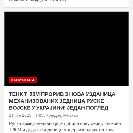
НАОРУЖАЊЕ
ТЕНК Т-90М ПРОРИВ 3 НОВА УЗДАНИЦА
МЕХАНИЗОВАНИХ ЈЕДНИЦА РУСКЕ
ВОЈСКЕ У УКРАЈИНИ! ЈЕДАН ПОГЛЕД
21. јул 2023. | 14:53
Андреј Млакар
Руска армија недавно је је добила нову серију тенкова
Т-90М и додатне јединице модернизованих тенкова