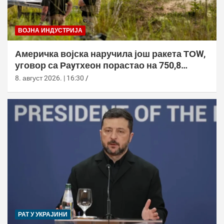
ВОЈНА ИНДУСТРИЈА
Америчка војска наручила још ракета ТОW,
уговор са Раyтхеон порастао на 750,8
милиона долара
8. август 2026. | 16:30
РАТ У УКРАЈИНИ