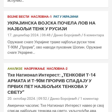
испунио…
ВОЈНЕ ВЕСТИ
НАСЛОВНА-1
РАТ У УКРАЈИНИ
УКРАЈИНСКА ВОЈСКА ПОЧЕЛА ЛОВ НА
НАЈБОЉИ ТЕНК У РУСИЈИ
17. децембар 2024. | 06:48
Данко Боројевић
6 коментара
Оружане снаге Украјине траже најбољи руски тенк
Т-90М „Прорив“, ово наводи пуковник Шопин. Оружане
снаге Украјине…
АНАЛИЗЕ
НАОРУЖАЊЕ
НАСЛОВНА-2
Тхе Натионал Интерест: „ТЕНКОВИ Т-14
АРМАТА И Т-90М ПРОРИВ СПАДАЈУ У
ПРВИХ ПЕТ НАЈБОЉИХ ТЕНКОВА У
СВЕТУ“
20. октобар 2024. | 09:52
Данко Боројевић
1 коментар
Амерички часопис Тхе Натионал Интерест навео је свој
списак најбољих тенкова на свету, укључујући два