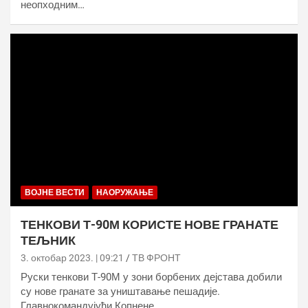
неопходним…
ВОЈНЕ ВЕСТИ
НАОРУЖАЊЕ
ТЕНКОВИ Т-90М КОРИСТЕ НОВЕ ГРАНАТЕ
ТЕЉНИК
3. октобар 2023. | 09:21
ТВ ФРОНТ
Руски тенкови Т-90М у зони борбених дејстава добили
су нове гранате за уништавање пешадије.
Главнокомандујући Копнене…