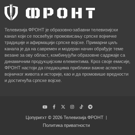
Телевизија ФРОНТ је образовно-забавни телевизијски
канал који се посвећује промовисању српске војничке
традиције и афирмацији српске војске. Примарни циљ
канала је да на савремен и модеран начин обрађује теме
везане за ову област, комбинујући образовне садржаје са
динамичним продукцијским елементима. Кроз своје емисије,
ФРОНТ настоји да гледаоцима приближи важне аспекте
војничког живота и историје, као и да промовише вредности
и достигнућа српске војске.
Цопyригхт © 2026
Телевизија ФРОНТ
Политика приватности