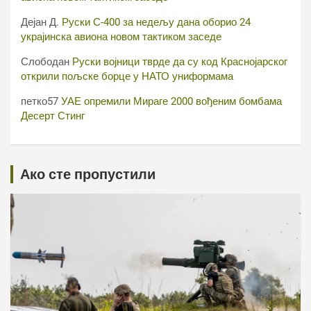
Дејан Д.
Руски С-400 за недељу дана оборио 24
украјинска авиона новом тактиком заседе
Слободан
Руски војници тврде да су код Краснојарског
открили пољске борце у НАТО униформама
петко57
УАЕ опремили Мираге 2000 вођеним бомбама
Десерт Стинг
Ако сте пропустили