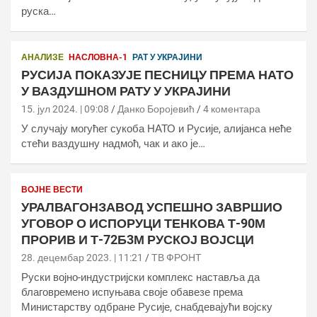
руска…
АНАЛИЗЕ
НАСЛОВНА-1
РАТ У УКРАЈИНИ
РУСИЈА ПОКАЗУЈЕ ПЕСНИЦУ ПРЕМА НАТО
У ВАЗДУШНОМ РАТУ У УКРАЈИНИ
15. јул 2024. | 09:08
Данко Боројевић
4 коментара
У случају могућег сукоба НАТО и Русије, алијанса неће
стећи ваздушну надмоћ, чак и ако је…
ВОЈНЕ ВЕСТИ
УРАЛВАГОНЗАВОД УСПЕШНО ЗАВРШИО
УГОВОР О ИСПОРУЦИ ТЕНКОВА Т-90М
ПРОРИВ И Т-72Б3М РУСКОЈ ВОЈСЦИ
28. децембар 2023. | 11:21
ТВ ФРОНТ
Руски војно-индустријски комплекс наставља да
благовремено испуњава своје обавезе према
Министарству одбране Русије, снабдевајући војску