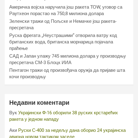
Америчка војска наручила још ракета ТОW, уговор са
Раyтхеон порастао на 750,8 милиона долара
Зеленски тражи од Пољске и Немачке још ракета-
пресретача
Руска фрегата „Неустрашими“ отворила ватру код
британских вода, британска морнарица појачала
праћење
САД и Јапан улажу 745 милиона долара у производњу
пресретача СМ-3 Блоцк ИИА
Пентагон тражи од произвођача оружја да пријаве шта
кочи производњу
Недавни коментари
Вук
Украјински Ф-16 оборили 38 руских крстарећих
ракета у једном нападу
Аки
Руски С-400 за недељу дана оборио 24 украјинска
авиона новом тактиком заседе