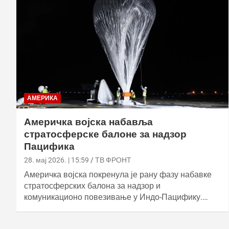
АМЕРИКА
Америчка војска набавља
стратосферске балоне за надзор
Пацифика
28. мај 2026. | 15:59
ТВ ФРОНТ
Америчка војска покренула је рану фазу набавке
стратосферских балона за надзор и
комуникационо повезивање у Индо-Пацифику.…