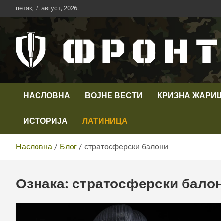
Скип
петак, 7. август, 2026.
то
цонтент
Први војни канал у Србији
Телевизија ФРОНТ
НАСЛОВНА
ВОЈНЕ ВЕСТИ
КРИЗНА ЖАРИ
ИСТОРИЈА
ЛАТИНИЦА
Насловна
Блог
стратосферски балони
Ознака:
стратосферски бало