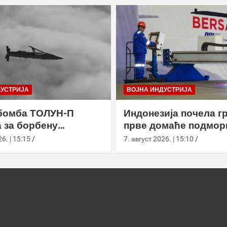
ДУСТРИЈА
ВОЈНА ИНДУСТРИЈА
бомба ТОЛУН-П
Индонезија почела г
 за борбену
прве домаће подмор
у
класе Сцорпèне
6. | 15:15
7. август 2026. | 15:10