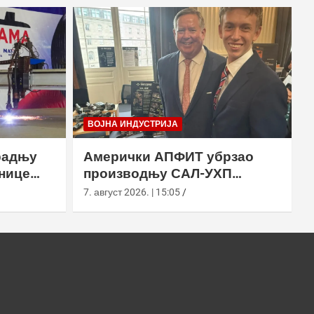
ВОЈНА ИНДУСТРИЈА
радњу
Амерички АПФИТ убрзао
нице
производњу САЛ-УХП
ласера за УССОЦОМ
7. август 2026. | 15:05