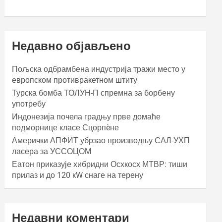
Недавно објављено
Пољска одбрамбена индустрија тражи место у
европском противракетном штиту
Турска бомба ТОЛУН-П спремна за борбену
употребу
Индонезија почела градњу прве домаће
подморнице класе Сцорпèне
Амерички АПФИТ убрзао производњу САЛ-УХП
ласера за УССОЦОМ
Еатон приказује хибридни Осхкосх МТВР: тиши
прилаз и до 120 кW снаге на терену
Недавни коментари