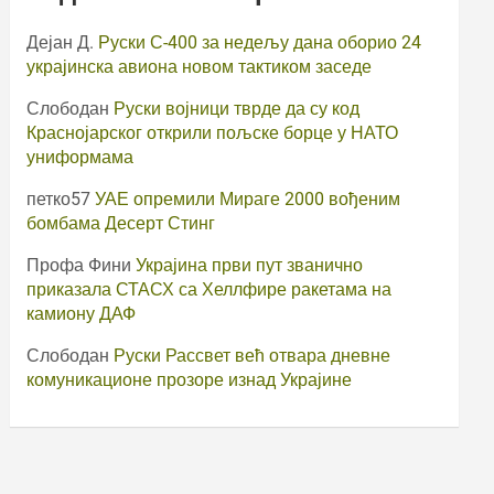
Дејан Д.
Руски С-400 за недељу дана оборио 24
украјинска авиона новом тактиком заседе
Слободан
Руски војници тврде да су код
Краснојарског открили пољске борце у НАТО
униформама
петко57
УАЕ опремили Мираге 2000 вођеним
бомбама Десерт Стинг
Профа Фини
Украјина први пут званично
приказала СТАСХ са Хеллфире ракетама на
камиону ДАФ
Слободан
Руски Рассвет већ отвара дневне
комуникационе прозоре изнад Украјине