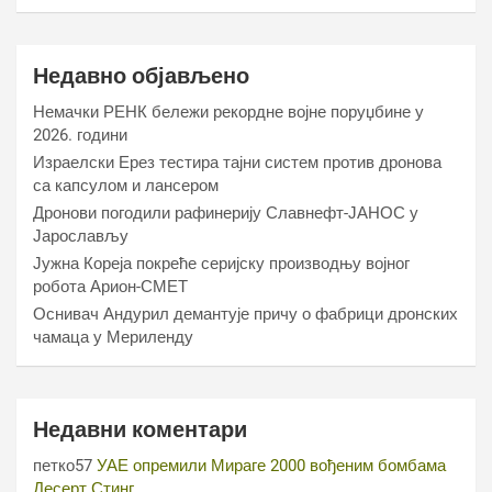
Недавно објављено
Немачки РЕНК бележи рекордне војне поруџбине у
2026. години
Израелски Ерез тестира тајни систем против дронова
са капсулом и лансером
Дронови погодили рафинерију Славнефт-ЈАНОС у
Јарослављу
Јужна Кореја покреће серијску производњу војног
робота Арион-СМЕТ
Оснивач Андурил демантује причу о фабрици дронских
чамаца у Мериленду
Недавни коментари
петко57
УАЕ опремили Мираге 2000 вођеним бомбама
Десерт Стинг