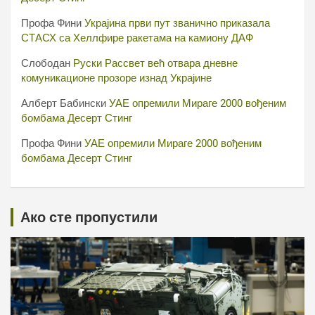
Профа Фини
Украјина први пут званично приказала
СТАСХ са Хеллфире ракетама на камиону ДАФ
Слободан
Руски Рассвет већ отвара дневне
комуникационе прозоре изнад Украјине
Алберт Бабински
УАЕ опремили Мираге 2000 вођеним
бомбама Десерт Стинг
Профа Фини
УАЕ опремили Мираге 2000 вођеним
бомбама Десерт Стинг
Ако сте пропустили