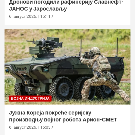
Дронови погодили рафинерију Славнефт-
ЈАНОС у Јарослављу
6. август 2026. | 15:11
ВОЈНА ИНДУСТРИЈА
Јужна Кореја покреће серијску
производњу војног робота Арион-СМЕТ
6. август 2026. | 15:03