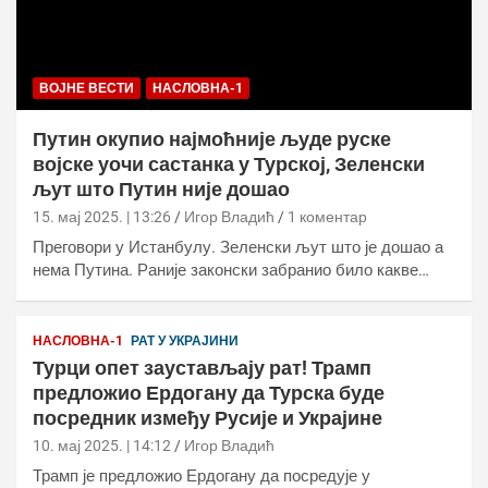
ВОЈНЕ ВЕСТИ
НАСЛОВНА-1
Путин окупио најмоћније људе руске
војске уочи састанка у Турској, Зеленски
љут што Путин није дошао
15. мај 2025. | 13:26
Игор Владић
1 коментар
Преговори у Истанбулу. Зеленски љут што је дошао а
нема Путина. Раније законски забранио било какве…
НАСЛОВНА-1
РАТ У УКРАЈИНИ
Турци опет заустављају рат! Трамп
предложио Ердогану да Турска буде
посредник између Русије и Украјине
10. мај 2025. | 14:12
Игор Владић
Трамп је предложио Ердогану да посредује у