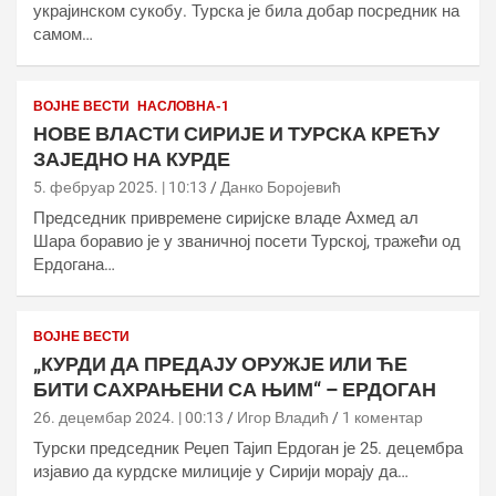
украјинском сукобу. Турска је била добар посредник на
самом…
ВОЈНЕ ВЕСТИ
НАСЛОВНА-1
НОВЕ ВЛАСТИ СИРИЈЕ И ТУРСКА КРЕЋУ
ЗАЈЕДНО НА КУРДЕ
5. фебруар 2025. | 10:13
Данко Боројевић
Председник привремене сиријске владе Ахмед ал
Шара боравио је у званичној посети Турској, тражећи од
Ердогана…
ВОЈНЕ ВЕСТИ
„КУРДИ ДА ПРЕДАЈУ ОРУЖЈЕ ИЛИ ЋЕ
БИТИ САХРАЊЕНИ СА ЊИМ“ – ЕРДОГАН
26. децембар 2024. | 00:13
Игор Владић
1 коментар
Турски председник Реџеп Тајип Ердоган је 25. децембра
изјавио да курдске милиције у Сирији морају да…