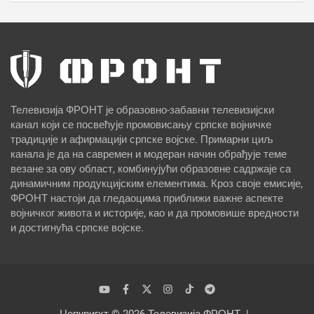
Телевизија ФРОНТ је образовно-забавни телевизијски
канал који се посвећује промовисању српске војничке
традиције и афирмацији српске војске. Примарни циљ
канала је да на савремен и модеран начин обрађује теме
везане за ову област, комбинујући образовне садржаје са
динамичним продукцијским елементима. Кроз своје емисије,
ФРОНТ настоји да гледаоцима приближи важне аспекте
војничког живота и историје, као и да промовише вредности
и достигнућа српске војске.
Цопyригхт © 2026
Телевизија ФРОНТ