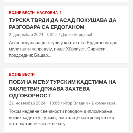
ВОЈНЕ ВЕСТИ
НАСЛОВНА-2
ТУРСКА ТВРДИ ДА АСАД ПОКУШАВА ДА
РАЗГОВАРА СА ЕРДОГАНОМ
2. децембар 2024. | 08:15
Данко Боројевић
Асад покушава да ступи у контакт са Ердоганом док
милитанти напредују, пише Хüрриyет. Сиријски
председник Башар…
ВОЈНЕ ВЕСТИ
ПОБУНА МЕЂУ ТУРСКИМ КАДЕТИМА НА
ЗАКЛЕТВИ! ДРЖАВА ЗАХТЕВА
ОДГОВОРНОСТ
22. новембар 2024. | 13:06
Игор Владић
2 коментара
Током недавне свечаности поводом дипломирања
војних кадета у Турској, настала је контроверза око
алтернативне заклетве коју…