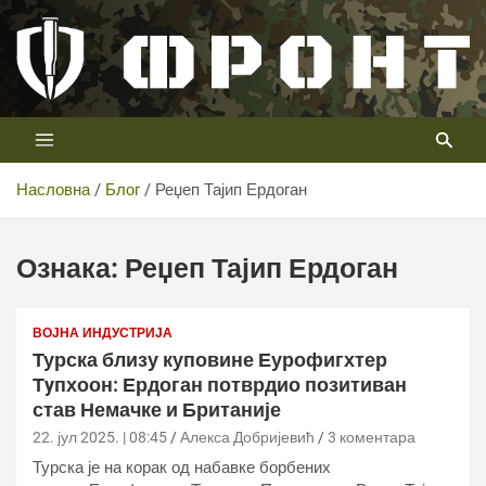
Скип
то
цонтент
Први војни канал у Србији
Телевизија ФРОНТ
Насловна
Блог
Реџеп Тајип Ердоган
Ознака:
Реџеп Тајип Ердоган
ВОЈНА ИНДУСТРИЈА
Турска близу куповине Еурофигхтер
Тyпхоон: Ердоган потврдио позитиван
став Немачке и Британије
22. јул 2025. | 08:45
Алекса Добријевић
3 коментара
Турска је на корак од набавке борбених