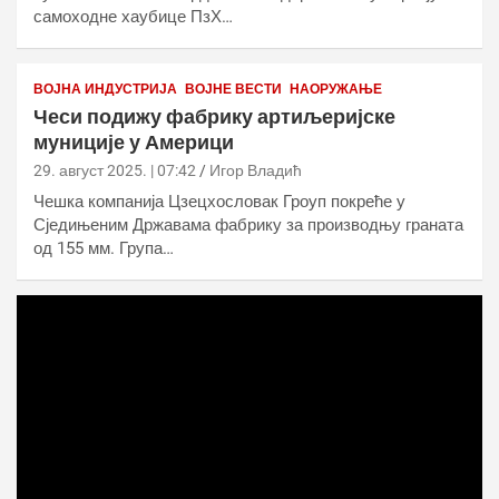
самоходне хаубице ПзХ…
ВОЈНА ИНДУСТРИЈА
ВОЈНЕ ВЕСТИ
НАОРУЖАЊЕ
Чеси подижу фабрику артиљеријске
муниције у Америци
29. август 2025. | 07:42
Игор Владић
Чешка компанија Цзецхословак Гроуп покреће у
Сједињеним Државама фабрику за производњу граната
од 155 мм. Група…