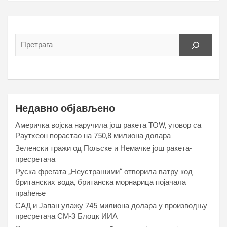
Недавно објављено
Америчка војска наручила још ракета ТОW, уговор са
Раyтхеон порастао на 750,8 милиона долара
Зеленски тражи од Пољске и Немачке још ракета-
пресретача
Руска фрегата „Неустрашими“ отворила ватру код
британских вода, британска морнарица појачала
праћење
САД и Јапан улажу 745 милиона долара у производњу
пресретача СМ-3 Блоцк ИИА