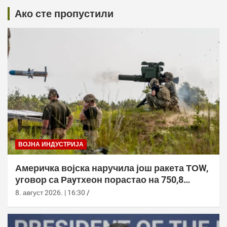
Ако сте пропустили
ВОЈНА ИНДУСТРИЈА
Америчка војска наручила још ракета ТОW,
уговор са Раyтхеон порастао на 750,8
милиона долара
8. август 2026. | 16:30