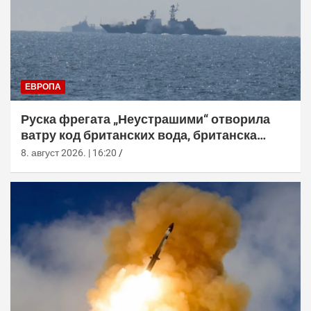
ЕВРОПА
Руска фрегата „Неустрашими“ отворила
ватру код британских вода, британска
морнарица појачала праћење
8. август 2026. | 16:20