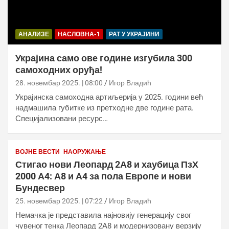
АНАЛИЗЕ
НАСЛОВНА-1
РАТ У УКРАЈИНИ
Украјина само ове године изгубила 300
самоходних оруђа!
28. новембар 2025. | 08:00
Игор Владић
Украјинска самоходна артиљерија у 2025. години већ
надмашила губитке из претходне две године рата.
Специјализовани ресурс…
ВОЈНЕ ВЕСТИ
НАОРУЖАЊЕ
Стигао нови Леопард 2А8 и хаубица ПзХ
2000 А4: А8 и А4 за пола Европе и нови
Бундесвер
25. новембар 2025. | 07:22
Игор Владић
Немачка је представила најновију генерацију свог
чувеног тенка Леопард 2А8 и модернизовану верзију