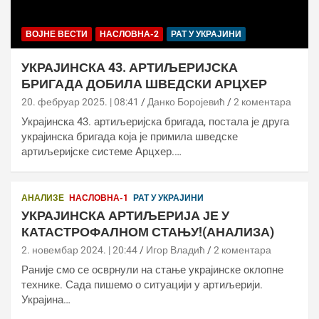
ВОЈНЕ ВЕСТИ
НАСЛОВНА-2
РАТ У УКРАЈИНИ
УКРАЈИНСКА 43. АРТИЉЕРИЈСКА
БРИГАДА ДОБИЛА ШВЕДСКИ АРЦХЕР
20. фебруар 2025. | 08:41
Данко Боројевић
2 коментара
Украјинска 43. артиљеријска бригада, постала је друга
украјинска бригада која је примила шведске
артиљеријске системе Арцхер.…
АНАЛИЗЕ
НАСЛОВНА-1
РАТ У УКРАЈИНИ
УКРАЈИНСКА АРТИЉЕРИЈА ЈЕ У
КАТАСТРОФАЛНОМ СТАЊУ!(АНАЛИЗА)
2. новембар 2024. | 20:44
Игор Владић
2 коментара
Раније смо се осврнули на стање украјинске оклопне
технике. Сада пишемо о ситуацији у артиљерији.
Украјина…