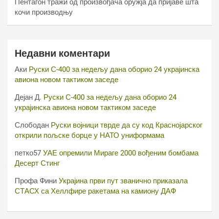
Пентагон тражи од произвођача оружја да пријаве шта
кочи производњу
Недавни коментари
Аки
Руски С-400 за недељу дана оборио 24 украјинска
авиона новом тактиком заседе
Дејан Д.
Руски С-400 за недељу дана оборио 24
украјинска авиона новом тактиком заседе
Слободан
Руски војници тврде да су код Краснојарског
открили пољске борце у НАТО униформама
петко57
УАЕ опремили Мираге 2000 вођеним бомбама
Десерт Стинг
Профа Фини
Украјина први пут званично приказала
СТАСХ са Хеллфире ракетама на камиону ДАФ