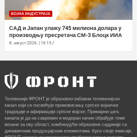
ВОЈНА ИНДУСТРИЈА
САД и Јапан улажу 745 милиона долара у
производњу пресретача СМ-3 Блоцк ИИА
8. август 2026. | 16:15
Телевизија ФРОНТ је образовно-забавни телевизијски
канал који се посвећује промовисању српске војничке
традиције и афирмацији српске војске. Примарни циљ
канала је да на савремен и модеран начин обрађује теме
везане за ову област, комбинујући образовне садржаје са
динамичним продукцијским елементима. Кроз своје емисије,