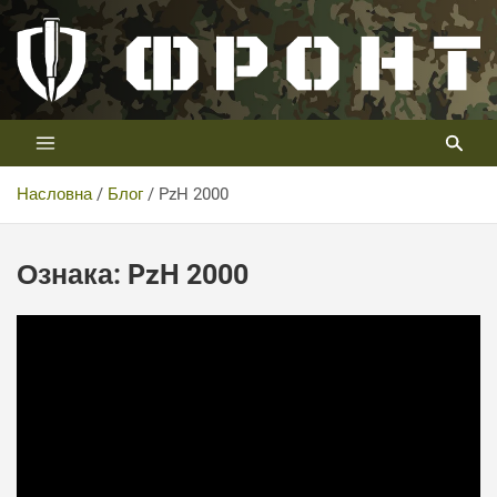
Скип
то
цонтент
Први војни канал у Србији
Телевизија ФРОНТ
Насловна
Блог
PzH 2000
Ознака:
PzH 2000