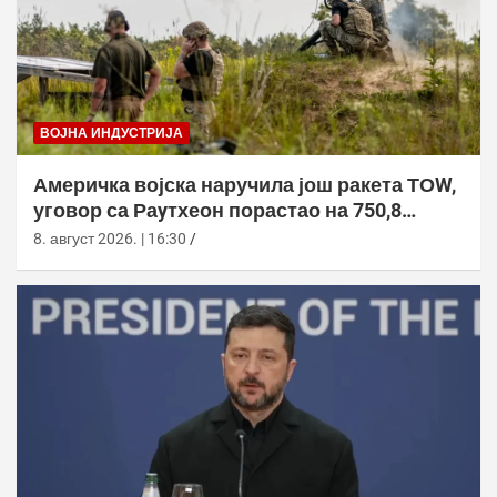
ВОЈНА ИНДУСТРИЈА
Америчка војска наручила још ракета ТОW,
уговор са Раyтхеон порастао на 750,8
милиона долара
8. август 2026. | 16:30