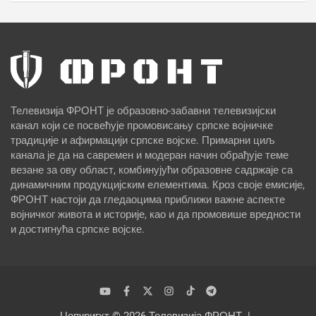
Телевизија ФРОНТ је образовно-забавни телевизијски
канал који се посвећује промовисању српске војничке
традиције и афирмацији српске војске. Примарни циљ
канала је да на савремен и модеран начин обрађује теме
везане за ову област, комбинујући образовне садржаје са
динамичним продукцијским елементима. Кроз своје емисије,
ФРОНТ настоји да гледаоцима приближи важне аспекте
војничког живота и историје, као и да промовише вредности
и достигнућа српске војске.
Цопyригхт © 2026
Телевизија ФРОНТ