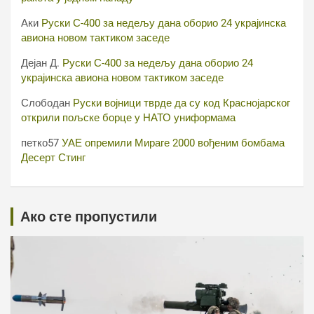
Аки
Руски С-400 за недељу дана оборио 24 украјинска
авиона новом тактиком заседе
Дејан Д.
Руски С-400 за недељу дана оборио 24
украјинска авиона новом тактиком заседе
Слободан
Руски војници тврде да су код Краснојарског
открили пољске борце у НАТО униформама
петко57
УАЕ опремили Мираге 2000 вођеним бомбама
Десерт Стинг
Ако сте пропустили