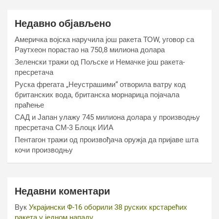
Недавно објављено
Америчка војска наручила још ракета ТОW, уговор са
Раyтхеон порастао на 750,8 милиона долара
Зеленски тражи од Пољске и Немачке још ракета-
пресретача
Руска фрегата „Неустрашими“ отворила ватру код
британских вода, британска морнарица појачала
праћење
САД и Јапан улажу 745 милиона долара у производњу
пресретача СМ-3 Блоцк ИИА
Пентагон тражи од произвођача оружја да пријаве шта
кочи производњу
Недавни коментари
Вук
Украјински Ф-16 оборили 38 руских крстарећих
ракета у једном нападу