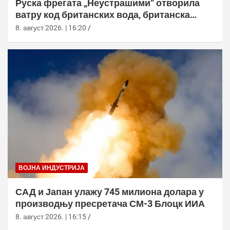
Руска фрегата „Неустрашими“ отворила
ватру код британских вода, британска
морнарица појачала праћење
8. август 2026. | 16:20
ВОЈНА ИНДУСТРИЈА
САД и Јапан улажу 745 милиона долара у
производњу пресретача СМ-3 Блоцк ИИА
8. август 2026. | 16:15