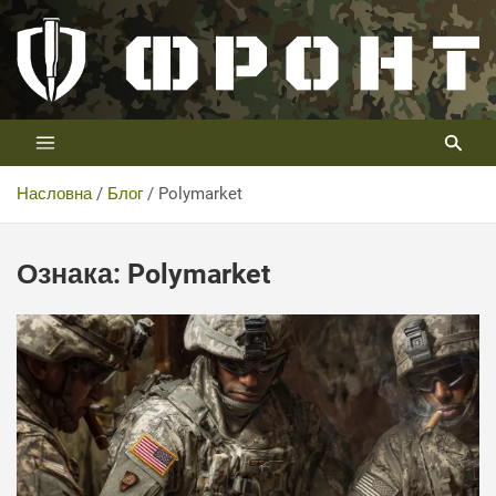
Скип
то
цонтент
Први војни канал у Србији
Телевизија ФРОНТ
Насловна
Блог
Polymarket
Ознака:
Polymarket