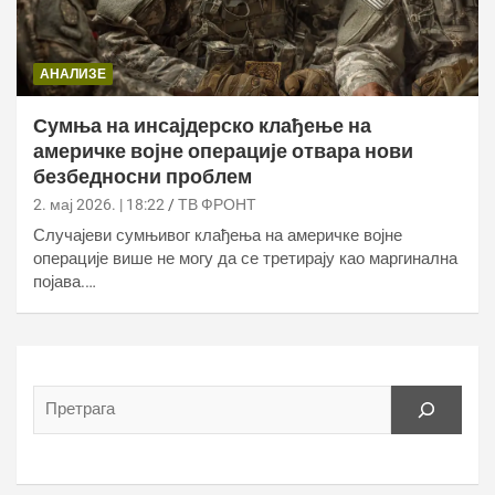
АНАЛИЗЕ
Сумња на инсајдерско клађење на
америчке војне операције отвара нови
безбедносни проблем
2. мај 2026. | 18:22
ТВ ФРОНТ
Случајеви сумњивог клађења на америчке војне
операције више не могу да се третирају као маргинална
појава.…