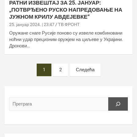
РАТНИ ИЗВЕШТАЈ ЗА 25. ЈАНУАР:
„ПОТВРЂЕНО РУСКО НАПРЕДОВАЊЕ НА
ЈУЖНОМ КРИЛУ АВДЕЈЕВКЕ“
25. јануар 2024. | 23:47
ТВ ФРОНТ
Оружане снаге Русије поново су извеле комбиновани
ноћни удар прецизним оружјем на циљеве у Украјини.
Дронови…
Постс
1
2
Следећа
пагинатион