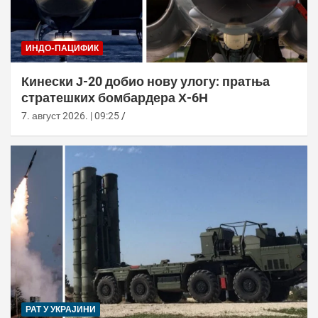
ИНДО-ПАЦИФИК
Кинески Ј-20 добио нову улогу: пратња
стратешких бомбардера Х-6Н
7. август 2026. | 09:25
РАТ У УКРАЈИНИ