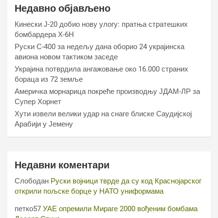
Недавно објављено
Кинески Ј-20 добио нову улогу: пратња стратешких
бомбардера Х-6Н
Руски С-400 за недељу дана оборио 24 украјинска
авиона новом тактиком заседе
Украјина потврдила ангажовање око 16.000 страних
бораца из 72 земље
Америчка морнарица покреће производњу ЈДАМ-ЛР за
Супер Хорнет
Хути извели велики удар на снаге блиске Саудијској
Арабији у Јемену
Недавни коментари
Слободан
Руски војници тврде да су код Краснојарског
открили пољске борце у НАТО униформама
петко57
УАЕ опремили Мираге 2000 вођеним бомбама