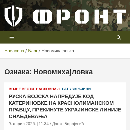
Скип
то
цонтент
Први војни канал у Србији
Телевизија ФРОНТ
Насловна
Блог
Новомихајловка
Ознака:
Новомихајловка
ВОЈНЕ ВЕСТИ
НАСЛОВНА-1
РАТ У УКРАЈИНИ
РУСКА ВОЈСКА НАПРЕДУЈЕ КОД
КАТЕРИНОВКЕ НА КРАСНОЛИМАНСКОМ
ПРАВЦУ, ПРЕКИНУТЕ УКРАЈИНСКЕ ЛИНИЈЕ
СНАБДЕВАЊА
9. април 2025. | 11:34
Данко Боројевић