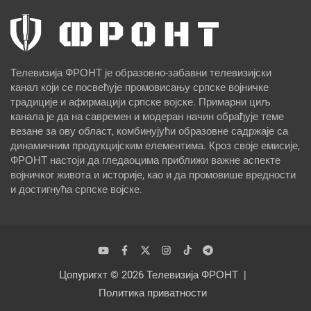
Телевизија ФРОНТ је образовно-забавни телевизијски
канал који се посвећује промовисању српске војничке
традиције и афирмацији српске војске. Примарни циљ
канала је да на савремен и модеран начин обрађује теме
везане за ову област, комбинујући образовне садржаје са
динамичним продукцијским елементима. Кроз своје емисије,
ФРОНТ настоји да гледаоцима приближи важне аспекте
војничког живота и историје, као и да промовише вредности
и достигнућа српске војске.
Цопyригхт © 2026
Телевизија ФРОНТ
Политика приватности