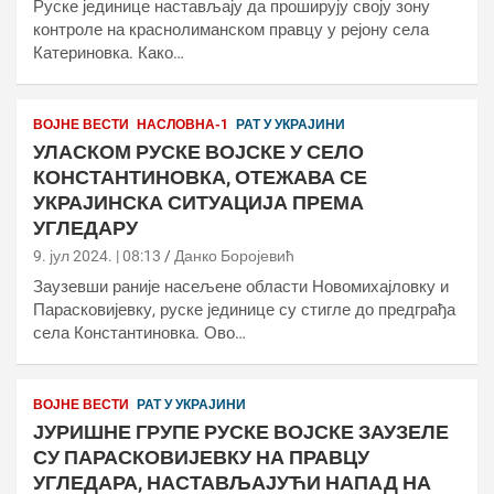
Руске јединице настављају да проширују своју зону
контроле на краснолиманском правцу у рејону села
Катериновка. Како…
ВОЈНЕ ВЕСТИ
НАСЛОВНА-1
РАТ У УКРАЈИНИ
УЛАСКОМ РУСКЕ ВОЈСКЕ У СЕЛО
КОНСТАНТИНОВКА, ОТЕЖАВА СЕ
УКРАЈИНСКА СИТУАЦИЈА ПРЕМА
УГЛЕДАРУ
9. јул 2024. | 08:13
Данко Боројевић
Заузевши раније насељене области Новомихајловку и
Парасковијевку, руске јединице су стигле до предграђа
села Константиновка. Ово…
ВОЈНЕ ВЕСТИ
РАТ У УКРАЈИНИ
ЈУРИШНЕ ГРУПЕ РУСКЕ ВОЈСКЕ ЗАУЗЕЛЕ
СУ ПАРАСКОВИЈЕВКУ НА ПРАВЦУ
УГЛЕДАРА, НАСТАВЉАЈУЋИ НАПАД НА