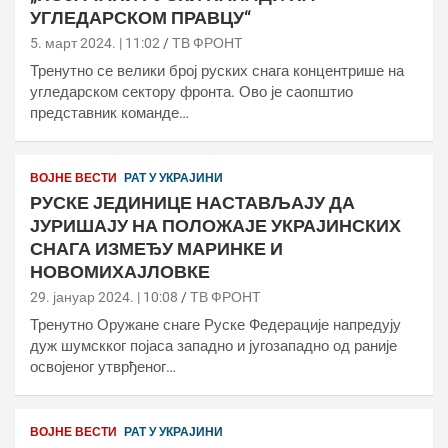
УГЛЕДАРСКОМ ПРАВЦУ“
5. март 2024. | 11:02
ТВ ФРОНТ
Тренутно се велики број руских снага концентрише на
угледарском сектору фронта. Ово је саопштио
представник команде…
ВОЈНЕ ВЕСТИ
РАТ У УКРАЈИНИ
РУСКЕ ЈЕДИНИЦЕ НАСТАВЉАЈУ ДА
ЈУРИШАЈУ НА ПОЛОЖАЈЕ УКРАЈИНСКИХ
СНАГА ИЗМЕЂУ МАРИНКЕ И
НОВОМИХАЈЛОВКЕ
29. јануар 2024. | 10:08
ТВ ФРОНТ
Тренутно Оружане снаге Руске Федерације напредују
дуж шумскког појаса западно и југозападно од раније
освојеног утврђеног…
ВОЈНЕ ВЕСТИ
РАТ У УКРАЈИНИ