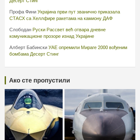
Десерт Стинг
Профа Фини
Украјина први пут званично приказала
СТАСХ са Хеллфире ракетама на камиону ДАФ
Слободан
Руски Рассвет већ отвара дневне
комуникационе прозоре изнад Украјине
Алберт Бабински
УАЕ опремили Мираге 2000 вођеним
бомбама Десерт Стинг
Ако сте пропустили