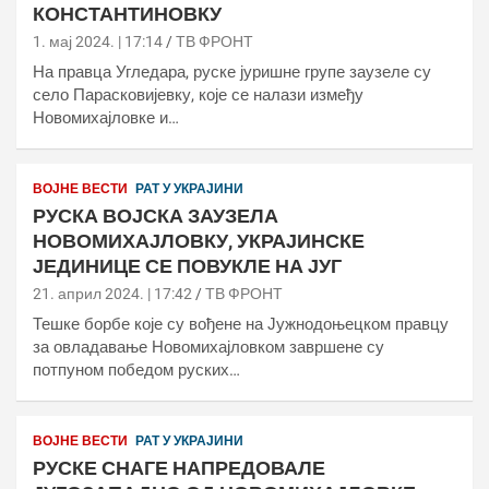
КОНСТАНТИНОВКУ
1. мај 2024. | 17:14
ТВ ФРОНТ
На правца Угледара, руске јуришне групе заузеле су
село Парасковијевку, које се налази између
Новомихајловке и…
ВОЈНЕ ВЕСТИ
РАТ У УКРАЈИНИ
РУСКА ВОЈСКА ЗАУЗЕЛА
НОВОМИХАЈЛОВКУ, УКРАЈИНСКЕ
ЈЕДИНИЦЕ СЕ ПОВУКЛЕ НА ЈУГ
21. април 2024. | 17:42
ТВ ФРОНТ
Тешке борбе које су вођене на Јужнодоњецком правцу
за овладавање Новомихајловком завршене су
потпуном победом руских…
ВОЈНЕ ВЕСТИ
РАТ У УКРАЈИНИ
РУСКЕ СНАГЕ НАПРЕДОВАЛЕ