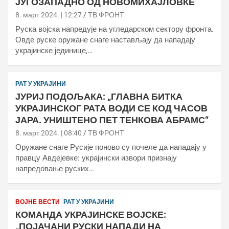
ЈУГОЗАПАДНО ОД НОВОМИХАЈЛОВКЕ
8. март 2024. | 12:27
ТВ ФРОНТ
Руска војска напредује на угледарском сектору фронта.
Овде руске оружане снаге настављају да нападају
украјинске јединице,…
РАТ У УКРАЈИНИ
ЈУРИЈ ПОДОЉАКА: „ГЛАВНА БИТКА
УКРАЈИНСКОГ РАТА ВОДИ СЕ КОД ЧАСОВ
ЈАРА. УНИШТЕНО ПЕТ ТЕНКОВА АБРАМС“
8. март 2024. | 08:40
ТВ ФРОНТ
Оружане снаге Русије поново су почеле да нападају у
правцу Авдејевке: украјински извори признају
напредовање руских…
ВОЈНЕ ВЕСТИ
РАТ У УКРАЈИНИ
КОМАНДА УКРАЈИНСКЕ ВОЈСКЕ:
„ПОЈАЧАНИ РУСКИ НАПАДИ НА