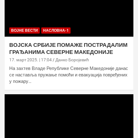
ВОЈНЕ ВЕСТИ
НАСЛОВНА-1
ВОЈСКА СРБИЈЕ ПОМАЖЕ ПОСТРАДАЛИМ
ГРАЂАНИМА СЕВЕРНЕ МАКЕДОНИЈЕ
17. март 2025. | 17:04
Данко Боројевић
На захтев Владе Републике Северне Македоније данас
се наставља пружање помоћи и евакуација повређених
у пожару…