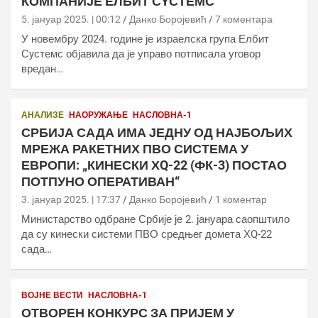
КОМПАНИЈЕ ЕЛБИТ СYСТЕМС
5. јануар 2025. | 00:12
Данко Боројевић
7 коментара
У новембру 2024. године је израелска група Елбит
Сyстемс објавила да је управо потписала уговор
вредан…
АНАЛИЗЕ
НАОРУЖАЊЕ
НАСЛОВНА-1
СРБИЈА САДА ИМА ЈЕДНУ ОД НАЈБОЉИХ
МРЕЖА РАКЕТНИХ ПВО СИСТЕМА У
ЕВРОПИ: „КИНЕСКИ ХQ-22 (ФК-3) ПОСТАО
ПОТПУНО ОПЕРАТИВАН“
3. јануар 2025. | 17:37
Данко Боројевић
1 коментар
Министарство одбране Србије је 2. јануара саопштило
да су кинески системи ПВО средњег домета ХQ-22
сада…
ВОЈНЕ ВЕСТИ
НАСЛОВНА-1
ОТВОРЕН КОНКУРС ЗА ПРИЈЕМ У