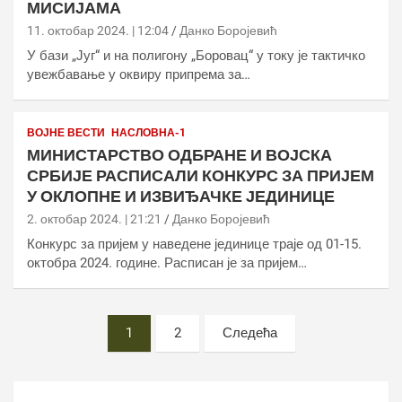
МИСИЈАМА
11. октобар 2024. | 12:04
Данко Боројевић
У бази „Југ“ и на полигону „Боровац“ у току је тактичко
увежбавање у оквиру припрема за…
ВОЈНЕ ВЕСТИ
НАСЛОВНА-1
МИНИСТАРСТВО ОДБРАНЕ И ВОЈСКА
СРБИЈЕ РАСПИСАЛИ КОНКУРС ЗА ПРИЈЕМ
У ОКЛОПНЕ И ИЗВИЂАЧКЕ ЈЕДИНИЦЕ
2. октобар 2024. | 21:21
Данко Боројевић
Конкурс за пријем у наведене јединице траје од 01-15.
октобра 2024. године. Расписан је за пријем…
Постс
1
2
Следећа
пагинатион