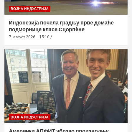
ВОЈНА ИНДУСТРИЈА
Индонезија почела градњу прве домаће
подморнице класе Сцорпèне
7. август 2026. | 15:10
ВОЈНА ИНДУСТРИЈА
Амерички АПФИТ убрзао производњу