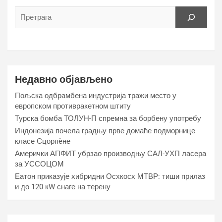
Недавно објављено
Пољска одбрамбена индустрија тражи место у
европском противракетном штиту
Турска бомба ТОЛУН-П спремна за борбену употребу
Индонезија почела градњу прве домаће подморнице
класе Сцорпèне
Амерички АПФИТ убрзао производњу САЛ-УХП ласера
за УССОЦОМ
Еатон приказује хибридни Осхкосх МТВР: тиши прилаз
и до 120 кW снаге на терену