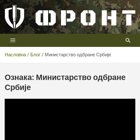
Скип
то
цонтент
Први војни канал у Србији
Телевизија ФРОНТ
Насловна
Блог
Министарство одбране Србије
Ознака:
Министарство одбране
Србије