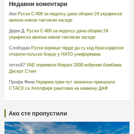
Недавни коментари
Аки
Руски С-400 за недељу дана оборио 24 украјинска
авиона новом тактиком заседе
Дејан Д.
Руски С-400 за недељу дана оборио 24
украјинска авиона новом тактиком заседе
Слободан
Руски војници тврде да су код Краснојарског
открили пољске борце у НАТО униформама
петко57
УАЕ опремили Мираге 2000 вођеним бомбама
Десерт Стинг
Профа Фини
Украјина први пут званично приказала
СТАСХ са Хеллфире ракетама на камиону ДАФ
Ако сте пропустили