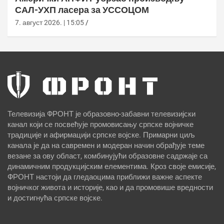
САЛ-УХП ласера за УССОЦОМ
7. август 2026. | 15:05
Телевизија ФРОНТ је образовно-забавни телевизијски
канал који се посвећује промовисању српске војничке
традиције и афирмацији српске војске. Примарни циљ
канала је да на савремен и модеран начин обрађује теме
везане за ову област, комбинујући образовне садржаје са
динамичним продукцијским елементима. Кроз своје емисије,
ФРОНТ настоји да гледаоцима приближи важне аспекте
војничког живота и историје, као и да промовише вредности
и достигнућа српске војске.