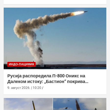
ИНДО-ПАЦИФИК
Русија распоредила П-800 Оникс на
Далеком истоку: „Бастион“ покрива
Куриле, Камчатку и Чукотку
9. август 2026. | 10:20