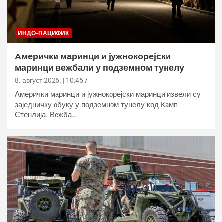
ИНДО-ПАЦИФИК
Амерички маринци и јужнокорејски
маринци вежбали у подземном тунелу
8. август 2026. | 10:45
Амерички маринци и јужнокорејски маринци извели су
заједничку обуку у подземном тунелу код Камп
Стенлија. Вежба…