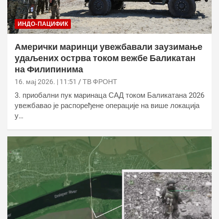
ИНДО-ПАЦИФИК
Амерички маринци увежбавали заузимање
удаљених острва током вежбе Баликатан
на Филипинима
16. мај 2026. | 11:51
ТВ ФРОНТ
3. приобални пук маринаца САД током Баликатана 2026
увежбавао је распоређене операције на више локација
у…