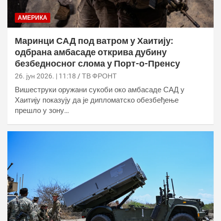
АМЕРИКА
Маринци САД под ватром у Хаитију:
одбрана амбасаде открива дубину
безбедносног слома у Порт-о-Пренсу
26. јун 2026. | 11:18
ТВ ФРОНТ
Вишеструки оружани сукоби око амбасаде САД у
Хаитију показују да је дипломатско обезбеђење
прешло у зону…