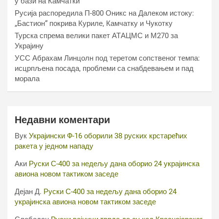
у бази на Камчатки
Русија распоредила П-800 Оникс на Далеком истоку:
„Бастион“ покрива Куриле, Камчатку и Чукотку
Турска спрема велики пакет АТАЦМС и М270 за
Украјину
УСС Абрахам Линцолн под теретом сопственог темпа:
исцрпљена посада, проблеми са снабдевањем и пад
морала
Недавни коментари
Вук
Украјински Ф-16 оборили 38 руских крстарећих
ракета у једном нападу
Аки
Руски С-400 за недељу дана оборио 24 украјинска
авиона новом тактиком заседе
Дејан Д.
Руски С-400 за недељу дана оборио 24
украјинска авиона новом тактиком заседе