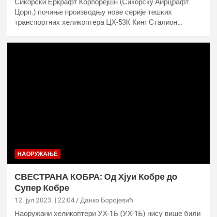
Сикорски Еркрафт Корпорејшн (Сикорскy Аирцрафт
Цорп.) почиње производњу нове серије тешких
транспортних хеликоптера ЦХ-53К Кинг Сталион…
НАОРУЖАЊЕ
СВЕСТРАНА КОБРА: Од Хјуи Кобре до
Супер Кобре
12. јул 2023. | 22:04
Данко Боројевић
Наоружани хеликоптери УХ-1Б (УХ-1Б) нису више били