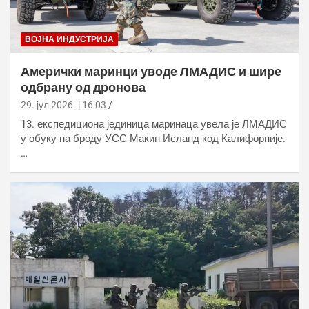
ВОЈНА ИНДУСТРИЈА
Амерички маринци уводе ЛМАДИС и шире
одбрану од дронова
29. јул 2026. | 16:03
13. експедициона јединица маринаца увела је ЛМАДИС
у обуку на броду УСС Макин Исланд код Калифорније.
…