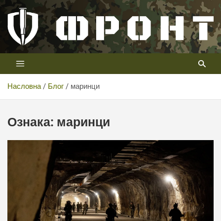
Скип
то
цонтент
Први војни канал у Србији
Телевизија ФРОНТ
Насловна
Блог
маринци
Ознака:
маринци