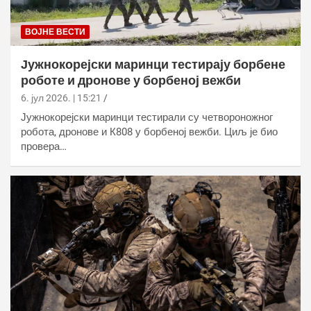
ВОЈНЕ ВЕСТИ
Јужнокорејски маринци тестирају борбене
роботе и дронове у борбеној вежби
6. јул 2026. | 15:21
Јужнокорејски маринци тестирали су четвороножног
робота, дронове и К808 у борбеној вежби. Циљ је био
провера…