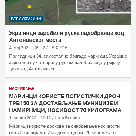
РАТ У УКРАЈИНИ
Украјинци заробили руске падобранце код
Антоновског моста
4. мај 2026. | 09:52
ТВ ФРОНТ
Припадници 34. самосталне бригаде маринаца Украјине
заробили су четворицу руских падобранаца у рејону
дача код Антоновског…
НАОРУЖАЊЕ
МАРИНЦИ КОРИСТЕ ЛОГИСТИЧКИ ДРОН
ТРВ150 ЗА ДОСТАВЉАЊЕ МУНИЦИЈЕ И
НАМИРНИЦИ, НОСИВОСТ 70 КИЛОГРАМА
1. април 2025. | 10:12
Игор Владић
Маринци користе дронове за снабдевање носивости
око 70 килограма. Има долет од око 70 километара.