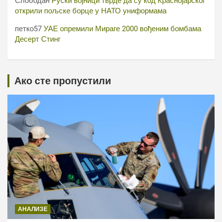
Слободан
Руски војници тврде да су код Краснојарског
открили пољске борце у НАТО униформама
петко57
УАЕ опремили Мираге 2000 вођеним бомбама
Десерт Стинг
Ако сте пропустили
АНАЛИЗЕ