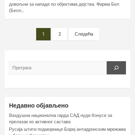
довољни за нападе по објектима дејства. Фирма Бел
(Белл…
Постс
1
2
Следећа
пагинатион
Недавно објављено
Ваздушна национална гарда САД нуди бонусе за
прелазак из активног састава
Русија штити подморнице Бореј антидронским мрежама