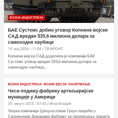
ВОЈНА ИНДУСТРИЈА
БАЕ Сyстемс добио уговор Копнене војске
САД вредан 535,6 милиона долара за
самоходне хаубице
15. мај 2026. | 11:09
ТВ ФРОНТ
Копнена војска САД доделила је компанији БАЕ
Сyстемс уговор вредан 535,6 милиона долара за
самоходне хаубице,…
ВОЈНА ИНДУСТРИЈА
ВОЈНЕ ВЕСТИ
НАОРУЖАЊЕ
Чеси подижу фабрику артиљеријске
муниције у Америци
29. август 2025. | 07:42
Игор Владић
Чешка компанија Цзецхословак Гроуп покреће у
Сједињеним Државама фабрику за производњу граната