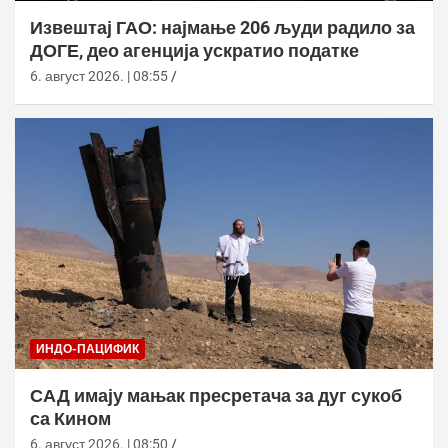
Извештај ГАО: најмање 206 људи радило за
ДОГЕ, део агенција ускратио податке
6. август 2026. | 08:55
ИНДО-ПАЦИФИК
САД имају мањак пресретача за дуг сукоб
са Кином
6. август 2026. | 08:50