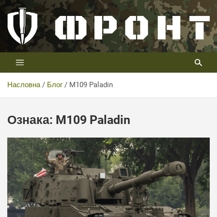
Скип
то
цонтент
Први војни канал у Србији
Телевизија ФРОНТ
Насловна
Блог
M109 Paladin
Ознака:
M109 Paladin