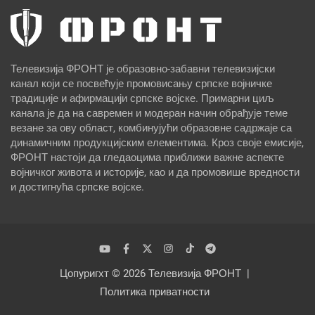
Телевизија ФРОНТ је образовно-забавни телевизијски
канал који се посвећује промовисању српске војничке
традиције и афирмацији српске војске. Примарни циљ
канала је да на савремен и модеран начин обрађује теме
везане за ову област, комбинујући образовне садржаје са
динамичним продукцијским елементима. Кроз своје емисије,
ФРОНТ настоји да гледаоцима приближи важне аспекте
војничког живота и историје, као и да промовише вредности
и достигнућа српске војске.
Цопyригхт © 2026
Телевизија ФРОНТ
Политика приватности