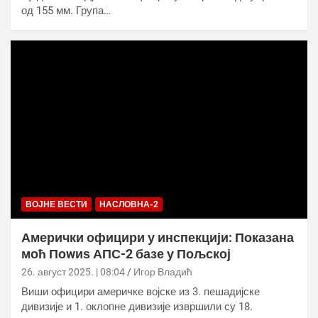
од 155 мм. Група…
ВОЈНЕ ВЕСТИ
НАСЛОВНА-2
Амерички официри у инспекцији: Показана
моћ Поwиѕ АПС-2 базе у Пољској
26. август 2025. | 08:04
Игор Владић
Виши официри америчке војске из 3. пешадијске
дивизије и 1. оклопне дивизије извршили су 18.