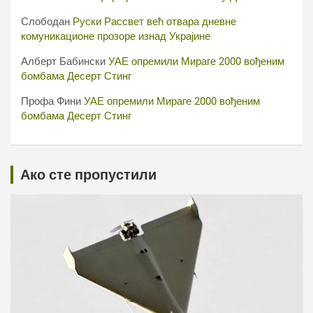
Слободан
Руски Рассвет већ отвара дневне
комуникационе прозоре изнад Украјине
Алберт Бабински
УАЕ опремили Мираге 2000 вођеним
бомбама Десерт Стинг
Профа Фини
УАЕ опремили Мираге 2000 вођеним
бомбама Десерт Стинг
Ако сте пропустили