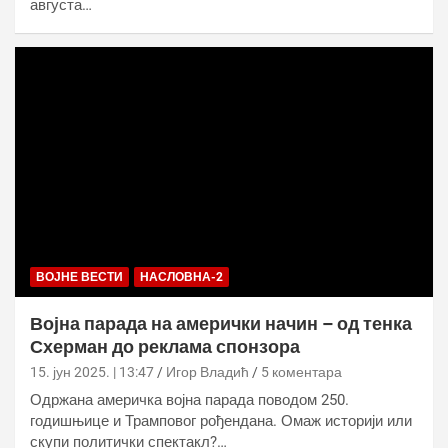
августа…
ВОЈНЕ ВЕСТИ
НАСЛОВНА-2
Војна парада на амерички начин – од тенка
Схерман до реклама спонзора
15. јун 2025. | 13:47
Игор Владић
5 коментара
Одржана америчка војна парада поводом 250.
годишњице и Трамповог рођендана. Омаж историји или
скупи политички спектакл?…