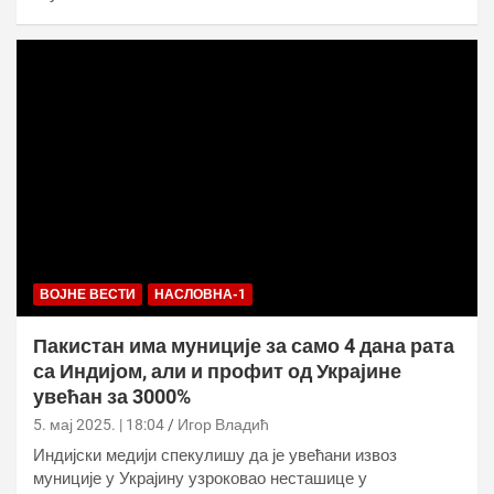
ВОЈНЕ ВЕСТИ
НАСЛОВНА-1
Пакистан има муниције за само 4 дана рата
са Индијом, али и профит од Украјине
увећан за 3000%
5. мај 2025. | 18:04
Игор Владић
Индијски медији спекулишу да је увећани извоз
муниције у Украјину узроковао несташице у