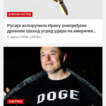
БЛИСКИ ИСТОК
Русија испоручила Ирану унапређене
дронове Шахед усред удара на америчке
базе
6. август 2026. | 09:00
АМЕРИКА