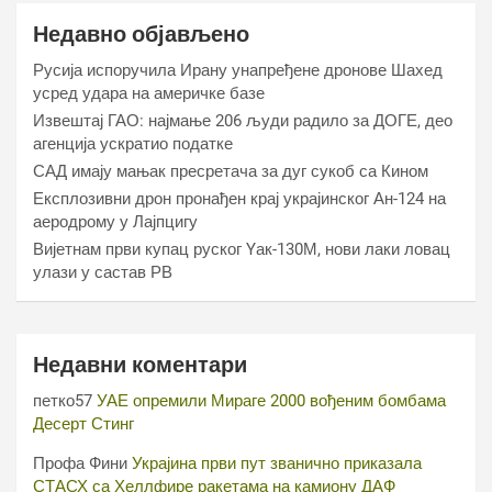
Недавно објављено
Русија испоручила Ирану унапређене дронове Шахед
усред удара на америчке базе
Извештај ГАО: најмање 206 људи радило за ДОГЕ, део
агенција ускратио податке
САД имају мањак пресретача за дуг сукоб са Кином
Експлозивни дрон пронађен крај украјинског Ан-124 на
аеродрому у Лајпцигу
Вијетнам први купац руског Yак-130М, нови лаки ловац
улази у састав РВ
Недавни коментари
петко57
УАЕ опремили Мираге 2000 вођеним бомбама
Десерт Стинг
Профа Фини
Украјина први пут званично приказала
СТАСХ са Хеллфире ракетама на камиону ДАФ