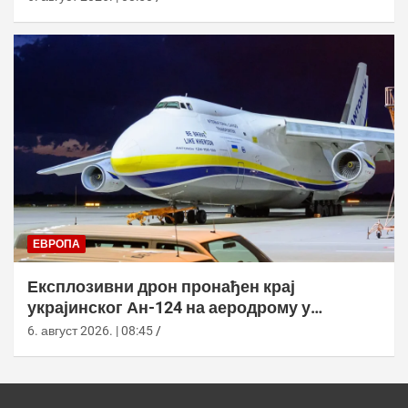
ЕВРОПА
Експлозивни дрон пронађен крај
украјинског Ан-124 на аеродрому у
Лајпцигу
6. август 2026. | 08:45