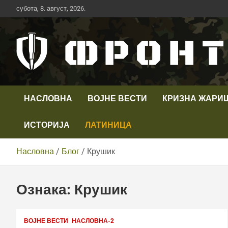
Скип
субота, 8. август, 2026.
то
цонтент
Први војни канал у Србији
Телевизија ФРОНТ
НАСЛОВНА
ВОЈНЕ ВЕСТИ
КРИЗНА ЖАРИ
ИСТОРИЈА
ЛАТИНИЦА
Насловна
Блог
Крушик
Ознака:
Крушик
ВОЈНЕ ВЕСТИ
НАСЛОВНА-2