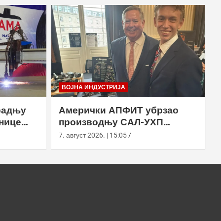
ВОЈНА ИНДУСТРИЈА
радњу
Амерички АПФИТ убрзао
нице
производњу САЛ-УХП
ласера за УССОЦОМ
7. август 2026. | 15:05