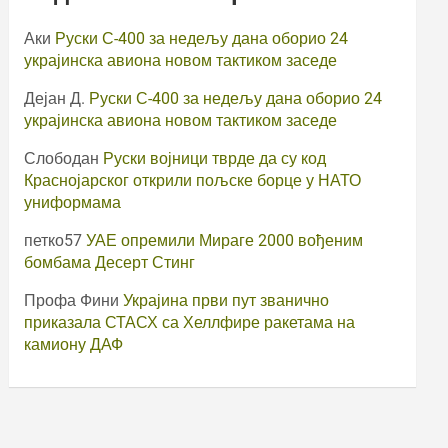
Аки
Руски С-400 за недељу дана оборио 24
украјинска авиона новом тактиком заседе
Дејан Д.
Руски С-400 за недељу дана оборио 24
украјинска авиона новом тактиком заседе
Слободан
Руски војници тврде да су код
Краснојарског открили пољске борце у НАТО
униформама
петко57
УАЕ опремили Мираге 2000 вођеним
бомбама Десерт Стинг
Профа Фини
Украјина први пут званично
приказала СТАСХ са Хеллфире ракетама на
камиону ДАФ