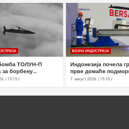
ДУСТРИЈА
ВОЈНА ИНДУСТРИЈА
бомба ТОЛУН-П
Индонезија почела г
 за борбену
прве домаће подмор
у
класе Сцорпèне
6. | 15:15
7. август 2026. | 15:10