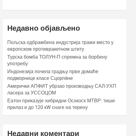
Недавно објављено
Пољска одбрамбена индустрија тражи место у
европском противракетном штиту
Турска бомба ТОЛУН-П спремна за борбену
употребу
Индонезија почела градњу прве домаће
подморнице класе Сцорпèне
Амерички АПФИТ убрзао производњу САЛ-УХП
ласера за УССОЦОМ
Еатон приказује хибридни Осхкосх МТВР: тиши
прилаз и до 120 кW снаге на терену
Недавни коментари