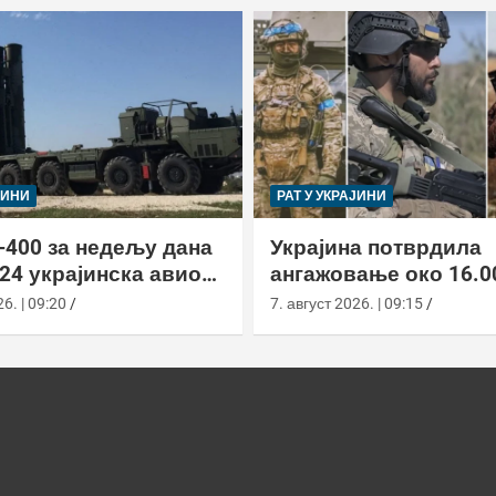
ЈИНИ
РАТ У УКРАЈИНИ
-400 за недељу дана
Украјина потврдила
24 украјинска авиона
ангажовање око 16.0
актиком заседе
страних бораца из 7
6. | 09:20
7. август 2026. | 09:15