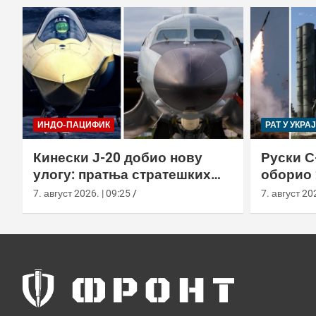
ИНДО-ПАЦИФИК
РАТ У УКРА
Кинески Ј-20 добио нову
Руски С
улогу: пратња стратешких
оборио 
бомбардера Х-6Н
новом т
7. август 2026. | 09:25
7. август 202