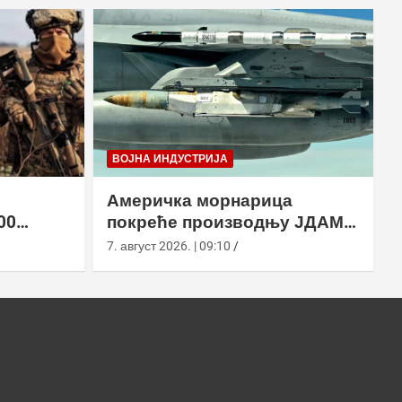
ВОЈНА ИНДУСТРИЈА
Америчка морнарица
00
покреће производњу ЈДАМ-
2 земље
ЛР за Супер Хорнет
7. август 2026. | 09:10