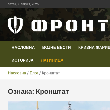
Скип
петак, 7. август, 2026.
то
цонтент
Први војни канал у Србији
Телевизија ФРОНТ
НАСЛОВНА
ВОЈНЕ ВЕСТИ
КРИЗНА ЖАРИ
ИСТОРИЈА
ЛАТИНИЦА
Насловна
Блог
Кронштат
Ознака:
Кронштат