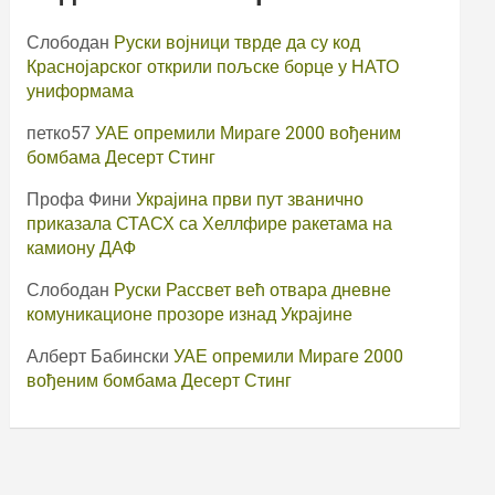
Слободан
Руски војници тврде да су код
Краснојарског открили пољске борце у НАТО
униформама
петко57
УАЕ опремили Мираге 2000 вођеним
бомбама Десерт Стинг
Профа Фини
Украјина први пут званично
приказала СТАСХ са Хеллфире ракетама на
камиону ДАФ
Слободан
Руски Рассвет већ отвара дневне
комуникационе прозоре изнад Украјине
Алберт Бабински
УАЕ опремили Мираге 2000
вођеним бомбама Десерт Стинг