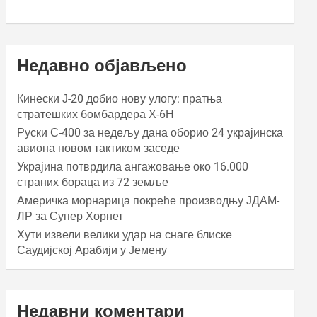
Недавно објављено
Кинески Ј-20 добио нову улогу: пратња
стратешких бомбардера Х-6Н
Руски С-400 за недељу дана оборио 24 украјинска
авиона новом тактиком заседе
Украјина потврдила ангажовање око 16.000
страних бораца из 72 земље
Америчка морнарица покреће производњу ЈДАМ-
ЛР за Супер Хорнет
Хути извели велики удар на снаге блиске
Саудијској Арабији у Јемену
Недавни коментари