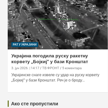
РАТ У УКРАЈИНИ
Украјина погодила руску ракетну
корвету „Бојкиј“ у бази Кронштат
3. јун 2026. | 14:17
ТВ ФРОНТ
5 коментара
Украјинске снаге извеле су удар на руску корвету
„Бојкиј“ у бази Кронштат. Реч је о броду…
Ако сте пропустили