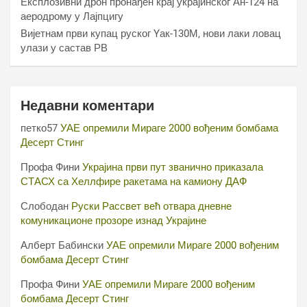
Експлозивни дрон пронађен крај украјинског Ан-124 на
аеродрому у Лајпцигу
Вијетнам први купац руског Yак-130М, нови лаки ловац
улази у састав РВ
Недавни коментари
петко57
УАЕ опремили Мираге 2000 вођеним бомбама
Десерт Стинг
Профа Фини
Украјина први пут званично приказала
СТАСХ са Хеллфире ракетама на камиону ДАФ
Слободан
Руски Рассвет већ отвара дневне
комуникационе прозоре изнад Украјине
Алберт Бабински
УАЕ опремили Мираге 2000 вођеним
бомбама Десерт Стинг
Профа Фини
УАЕ опремили Мираге 2000 вођеним
бомбама Десерт Стинг