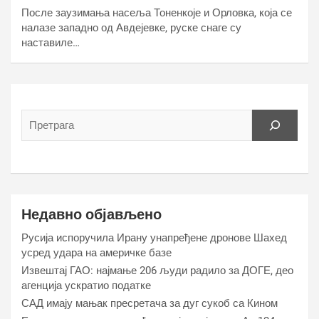
После заузимања насеља Тоненкоје и Орловка, која се
налазе западно од Авдејевке, руске снаге су
наставиле…
Недавно објављено
Русија испоручила Ирану унапређене дронове Шахед
усред удара на америчке базе
Извештај ГАО: најмање 206 људи радило за ДОГЕ, део
агенција ускратио податке
САД имају мањак пресретача за дуг сукоб са Кином