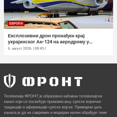
ЕВРОПА
Експлозивни дрон пронађен крај
украјинског Ан-124 на аеродрому у
Лајпцигу
6. август 2026. | 08:45
Телевизија ФРОНТ је образовно-забавни телевизијски
канал који се посвећује промовисању српске војничке
традиције и афирмацији српске војске. Примарни циљ
канала је да на савремен и модеран начин обрађује теме