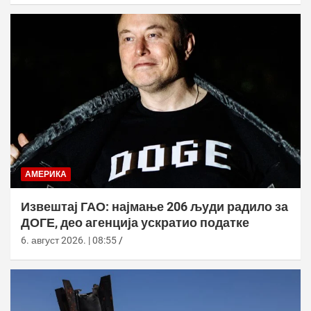
АМЕРИКА
Извештај ГАО: најмање 206 људи радило за
ДОГЕ, део агенција ускратио податке
6. август 2026. | 08:55