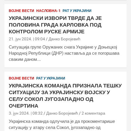
ВОЈНЕ ВЕСТИ
НАСЛОВНА-1
РАТ У УКРАЈИНИ
УКРАЈИНСКИ ИЗВОРИ ТВРДЕ ДА ЈЕ
ПОЛОВИНА ГРАДА КАРЛОВКА ПОД
КОНТРОЛОМ РУСКЕ АРМИЈЕ
21. јун 2024. | 09:04
Данко Боројевић
Ситуација групе Оружаних снага Украјине у Доњецкој
Народној Републици (ДНР) наставља да се погоршава
сваким даном.…
ВОЈНЕ ВЕСТИ
РАТ У УКРАЈИНИ
УКРАЈИНСКА КОМАНДА ПРИЗНАЛА ТЕШКУ
СИТУАЦИЈУ ЗА УКРАЈИНСКУ ВОЈСКУ У
СЕЛУ СОКОЛ ЈУГОЗАПАДНО ОД
ОЧЕРТИНА
3. јун 2024. | 08:32
Данко Боројевић
2 коментара
Украјинска команда одлучила је да прокоментарише
ситуацију у атару села Сокол, југозападно од