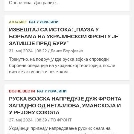
Очеретина. Дан раније,…
АНАЛИЗЕ
РАТ У УКРАЈИНИ
ИЗВЕШТАЈ СА ИСТОКА: „ПАУЗА У
БОРБАМА НА УКРАЈИНСКОМ ФРОНТУ ЈЕ
ЗАТИШЈЕ ПРЕД БУРУ“
31. мај 2024. | 08:22
Данко Боројевић
Тренутно, на подручју где руска војска спроводи
борбене операције на украјинској територији, после
високе активности почетком…
ВОЈНЕ ВЕСТИ
РАТ У УКРАЈИНИ
РУСКА ВОЈСКА НАПРЕДУЈЕ ДУЖ ФРОНТА
ЗАПАДНО ОД НЕТАЈЛОВА, УМАНСКОЈА И
У РЕЈОНУ СОКОЛА
27. мај 2024. | 08:39
ТВ ФРОНТ
Украјинци признају напредовање руских снага на