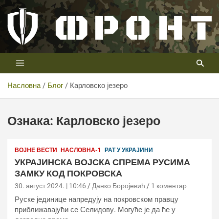
Скип
то
цонтент
Први војни канал у Србији
Телевизија ФРОНТ
Насловна
Блог
Карловско језеро
Ознака:
Карловско језеро
ВОЈНЕ ВЕСТИ
НАСЛОВНА-1
РАТ У УКРАЈИНИ
УКРАЈИНСКА ВОЈСКА СПРЕМА РУСИМА
ЗАМКУ КОД ПОКРОВСКА
30. август 2024. | 10:46
Данко Боројевић
1 коментар
Руске јединице напредују на покровском правцу
приближавајући се Селидову. Могуће је да ће у