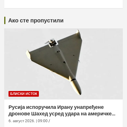
Ако сте пропустили
БЛИСКИ ИСТОК
Русија испоручила Ирану унапређене
дронове Шахед усред удара на америчке
базе
6. август 2026. | 09:00