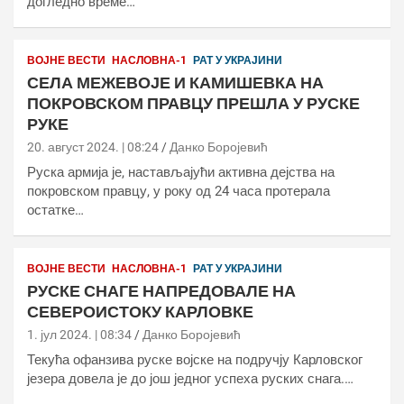
догледно време…
ВОЈНЕ ВЕСТИ
НАСЛОВНА-1
РАТ У УКРАЈИНИ
СЕЛА МЕЖЕВОЈЕ И КАМИШЕВКА НА
ПОКРОВСКОМ ПРАВЦУ ПРЕШЛА У РУСКЕ
РУКЕ
20. август 2024. | 08:24
Данко Боројевић
Руска армија је, настављајући активна дејства на
покровском правцу, у року од 24 часа протерала
остатке…
ВОЈНЕ ВЕСТИ
НАСЛОВНА-1
РАТ У УКРАЈИНИ
РУСКЕ СНАГЕ НАПРЕДОВАЛЕ НА
СЕВЕРОИСТОКУ КАРЛОВКЕ
1. јул 2024. | 08:34
Данко Боројевић
Текућа офанзива руске војске на подручју Карловског
језера довела је до још једног успеха руских снага.…