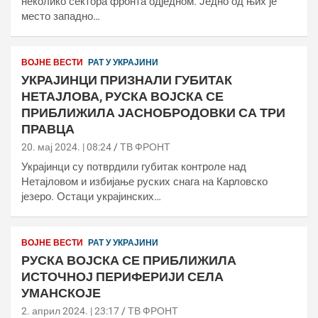
неколико сектора фронта одједном. Једно од њих је
место западно…
ВОЈНЕ ВЕСТИ
РАТ У УКРАЈИНИ
УКРАЈИНЦИ ПРИЗНАЛИ ГУБИТАК
НЕТАЈЛОВА, РУСКА ВОЈСКА СЕ
ПРИБЛИЖИЛА ЈАСНОБРОДОВКИ СА ТРИ
ПРАВЦА
20. мај 2024. | 08:24
ТВ ФРОНТ
Украјинци су потврдили губитак контроле над
Нетајловом и избијање руских снага на Карловско
језеро. Остаци украјинских…
ВОЈНЕ ВЕСТИ
РАТ У УКРАЈИНИ
РУСКА ВОЈСКА СЕ ПРИБЛИЖИЛА
ИСТОЧНОЈ ПЕРИФЕРИЈИ СЕЛА
УМАНСКОЈЕ
2. април 2024. | 23:17
ТВ ФРОНТ