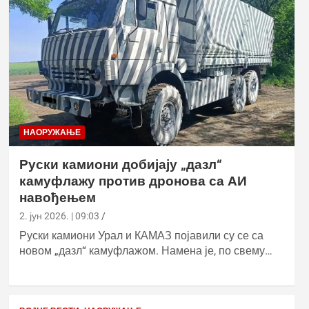
НАОРУЖАЊЕ
Руски камиони добијају „дазл“
камуфлажу против дронова са АИ
навођењем
2. јун 2026. | 09:03
Руски камиони Урал и КАМАЗ појавили су се са
новом „дазл“ камуфлажом. Намена је, по свему…