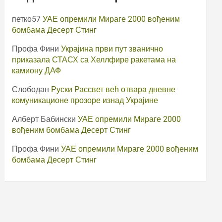
петко57
УАЕ опремили Мираге 2000 вођеним
бомбама Десерт Стинг
Профа Фини
Украјина први пут званично
приказала СТАСХ са Хеллфире ракетама на
камиону ДАФ
Слободан
Руски Рассвет већ отвара дневне
комуникационе прозоре изнад Украјине
Алберт Бабински
УАЕ опремили Мираге 2000
вођеним бомбама Десерт Стинг
Профа Фини
УАЕ опремили Мираге 2000 вођеним
бомбама Десерт Стинг