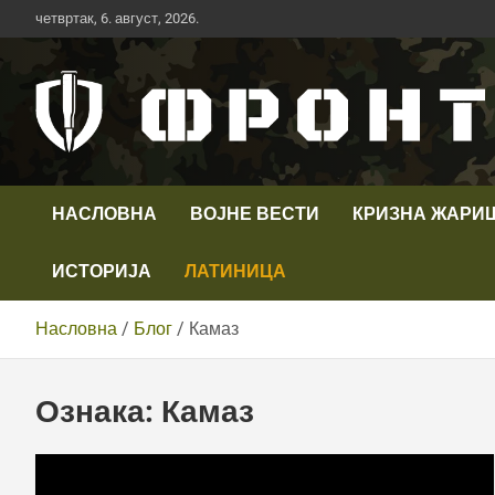
Скип
четвртак, 6. август, 2026.
то
цонтент
Први војни канал у Србији
Телевизија ФРОНТ
НАСЛОВНА
ВОЈНЕ ВЕСТИ
КРИЗНА ЖАРИ
ИСТОРИЈА
ЛАТИНИЦА
Насловна
Блог
Камаз
Ознака:
Камаз