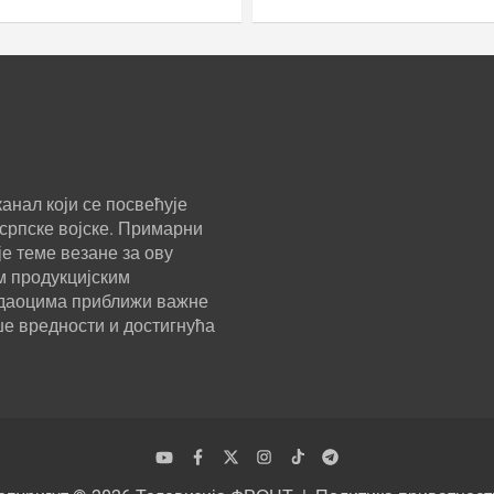
анал који се посвећује
српске војске. Примарни
е теме везане за ову
м продукцијским
ледаоцима приближи важне
ше вредности и достигнућа