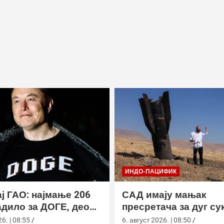
ИНДО-ПАЦИФИК
ј ГАО: најмање 206
САД имају мањак
дило за ДОГЕ, део
пресретача за дуг су
а ускратио податке
Кином
6. | 08:55
6. август 2026. | 08:50