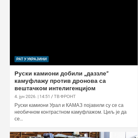
РАТ У УКРАЈИНИ
Руски камиони добили „даззле“
камуфлажу против дронова са
вештачком интелигенцијом
4. јун 2026. | 14:51
ТВ ФРОНТ
Руски камиони Урал и КАМАЗ појавили су се са
необичном контрастном камуфлажом. Циљ је да
се…