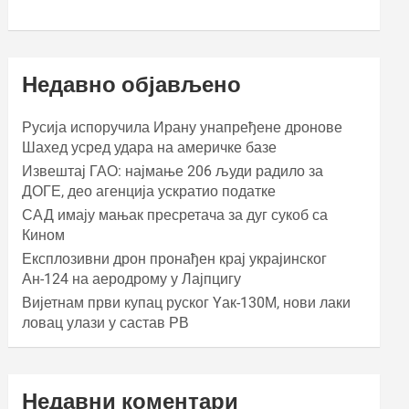
Недавно објављено
Русија испоручила Ирану унапређене дронове
Шахед усред удара на америчке базе
Извештај ГАО: најмање 206 људи радило за
ДОГЕ, део агенција ускратио податке
САД имају мањак пресретача за дуг сукоб са
Кином
Експлозивни дрон пронађен крај украјинског
Ан-124 на аеродрому у Лајпцигу
Вијетнам први купац руског Yак-130М, нови лаки
ловац улази у састав РВ
Недавни коментари