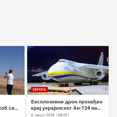
ЕВРОПА
Експлозивни дрон пронађен
коб са
крај украјинског Ан-124 на
аеродрому у Лајпцигу
6. август 2026. | 08:45