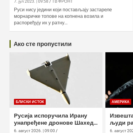
7. јул 2023. | 09:58
ТВ ФРОНТ
Руси нису једини који постављају застареле
морнаричке топове на копнена возила и
распоређују их у ратну…
Ако сте пропустили
БЛИСКИ ИСТОК
АМЕРИКА
Русија испоручила Ирану
Извешта
унапређене дронове Шахед
људи ра
усред удара на америчке
агенциј
6. август 2026. | 09:00
6. август 202