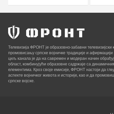
базе
Телевизија ФРОНТ је образовно-забавни телевизијски к
промовисању српске војничке традиције и афирмацији 
циљ канала је да на савремен и модеран начин обрађуј
област, комбинујући образовне садржаје са динамични
елементима. Кроз своје емисије, ФРОНТ настоји да г
аспекте војничког живота и историје, као и да промови
српске војске.