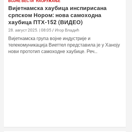
ВОЈНЕ ВЕСТИ
НАОРУЖАЊЕ
Вијетнамска хаубица инспирисана
српском Нором: нова самоходна
хаубица ПТХ-152 (ВИДЕО)
28. август 2025. | 08:05
Игор Владић
Вијетнамска група војне индустрије и
телекомуникација Виеттел представила је у Ханоју
нови прототип самоходне хаубице. Реч…