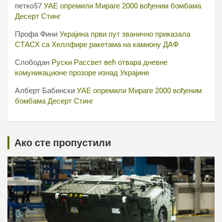
петко57
УАЕ опремили Мираге 2000 вођеним бомбама
Десерт Стинг
Профа Фини
Украјина први пут званично приказала
СТАСХ са Хеллфире ракетама на камиону ДАФ
Слободан
Руски Рассвет већ отвара дневне
комуникационе прозоре изнад Украјине
Алберт Бабински
УАЕ опремили Мираге 2000 вођеним
бомбама Десерт Стинг
Ако сте пропустили