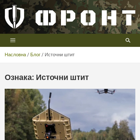
Скип
то
цонтент
Први војни канал у Србији
Телевизија ФРОНТ
Насловна
Блог
Источни штит
Ознака:
Источни штит