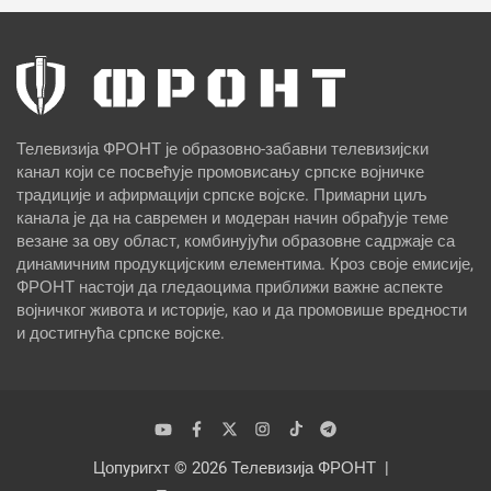
Телевизија ФРОНТ је образовно-забавни телевизијски
канал који се посвећује промовисању српске војничке
традиције и афирмацији српске војске. Примарни циљ
канала је да на савремен и модеран начин обрађује теме
везане за ову област, комбинујући образовне садржаје са
динамичним продукцијским елементима. Кроз своје емисије,
ФРОНТ настоји да гледаоцима приближи важне аспекте
војничког живота и историје, као и да промовише вредности
и достигнућа српске војске.
Цопyригхт © 2026
Телевизија ФРОНТ