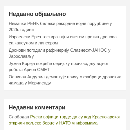
Недавно објављено
Немачки РЕНК бележи рекордне војне поруџбине у
2026. години
Израелски Ерез тестира тајни систем против дронова
са капсулом и лансером
Дронови погодили рафинерију Славнефт-ЈАНОС у
Јарослављу
Јужна Кореја покреће серијску производњу војног
робота Арион-СМЕТ
Оснивач Андурил демантује причу о фабрици дронских
чамаца у Мериленду
Недавни коментари
Слободан
Руски војници тврде да су код Краснојарског
открили пољске борце у НАТО униформама