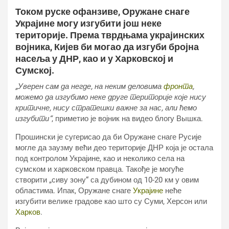
Током руске офанзиве, Оружане снаге
Украјине могу изгубити још неке
територије. Према тврдњама украјинских
војника, Кијев би могао да изгуби бројна
насеља у ДНР, као и у Харковској и
Сумској.
„Уверен сам да негде, на неким деловима
фронта
,
можемо да изгубимо неке друге територије које нису
критичне, нису стратешки важне за нас, али ћемо
изгубити“
, приметио је војник на видео блогу Вышка.
Прошински је сугерисао да би Оружане снаге Русије
могле да заузму већи део територије ДНР која је остала
под контролом Украјине, као и неколико села на
сумском и харковском правца. Такође је могуће
створити „сиву зону“ са дубином од 10-20 км у овим
областима. Ипак, Оружане снаге
Украјине
неће
изгубити велике градове као што су Суми, Херсон или
Харков
.