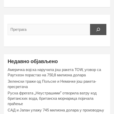
Недавно објављено
Америчка војска наручила још ракета ТОW, уговор са
Раyтхеон порастао на 750,8 милиона долара
Зеленски тражи од Пољске и Немачке још ракета-
пресретача
Руска фрегата „Неустрашими“ отворила ватру код
британских вода, британска морнарица појачала
праћење
САД и Јапан улажу 745 милиона долара у производњу