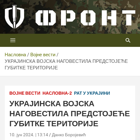
Скип
то
цонтент
Први војни канал у Србији
Телевизија ФРОНТ
Насловна
Војне вести
УКРАЈИНСКА ВОЈСКА НАГОВЕСТИЛА ПРЕДСТОЈЕЋЕ
ГУБИТКЕ ТЕРИТОРИЈЕ
ВОЈНЕ ВЕСТИ
НАСЛОВНА-2
РАТ У УКРАЈИНИ
УКРАЈИНСКА ВОЈСКА
НАГОВЕСТИЛА ПРЕДСТОЈЕЋЕ
ГУБИТКЕ ТЕРИТОРИЈЕ
10. јун 2024. | 13:14
Данко Боројевић