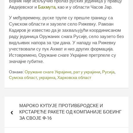
Војник није искључио пролаз руских јединица у правцу
Авдејевског и
Бахмута
, као и у области Часов Јар.
У међувремену, руске трупе су прешле границу са
Сумском области и заузеле село Рижевку. Рамзан
Кадиров је известио да је захваљујући координисаном
раду јединица Оружаних снага Русије, село заузето без
видљивих напора за три дана. У нападу на Рижевку
учествовали су пук Ахмат и низ других формација.
Истовремено, Оружане снаге Украјине претрпеле су
значајне губитке.
Ознаке:
Оружане снаге Украјине
,
рат у украјини
,
Русија
,
Сумска област
,
украјина
,
Харковска област
Кретање
МАРОКО КУПУЈЕ ПРОТИВБРОДСКЕ И
чланка
КРСТАРЕЋЕ РАКЕТЕ ОД КОМПАНИЈЕ БОЕИНГ
ЗА СВОЈЕ Ф-16