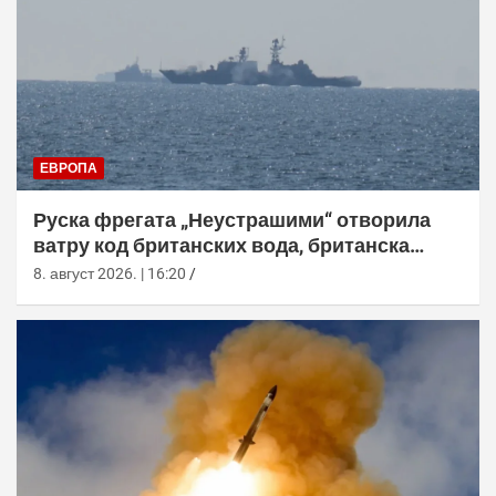
ЕВРОПА
Руска фрегата „Неустрашими“ отворила
ватру код британских вода, британска
морнарица појачала праћење
8. август 2026. | 16:20