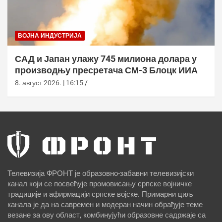
ВОЈНА ИНДУСТРИЈА
САД и Јапан улажу 745 милиона долара у
производњу пресретача СМ-3 Блоцк ИИА
8. август 2026. | 16:15
Телевизија ФРОНТ је образовно-забавни телевизијски
канал који се посвећује промовисању српске војничке
традиције и афирмацији српске војске. Примарни циљ
канала је да на савремен и модеран начин обрађује теме
везане за ову област, комбинујући образовне садржаје са