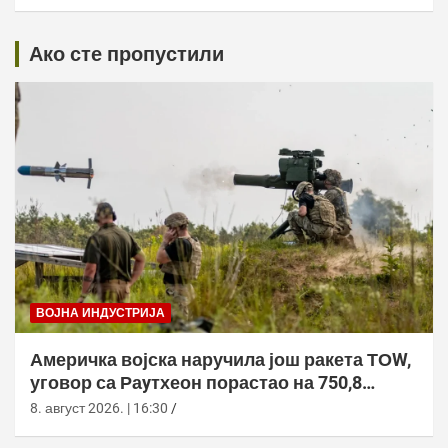
Ако сте пропустили
ВОЈНА ИНДУСТРИЈА
Америчка војска наручила још ракета ТОW,
уговор са Раyтхеон порастао на 750,8
милиона долара
8. август 2026. | 16:30