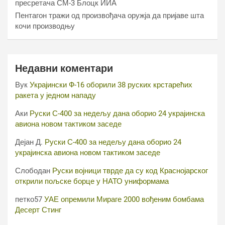
пресретача СМ-3 Блоцк ИИА
Пентагон тражи од произвођача оружја да пријаве шта
кочи производњу
Недавни коментари
Вук
Украјински Ф-16 оборили 38 руских крстарећих
ракета у једном нападу
Аки
Руски С-400 за недељу дана оборио 24 украјинска
авиона новом тактиком заседе
Дејан Д.
Руски С-400 за недељу дана оборио 24
украјинска авиона новом тактиком заседе
Слободан
Руски војници тврде да су код Краснојарског
открили пољске борце у НАТО униформама
петко57
УАЕ опремили Мираге 2000 вођеним бомбама
Десерт Стинг