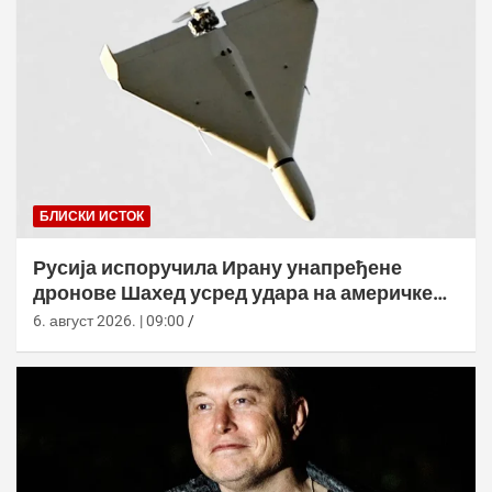
БЛИСКИ ИСТОК
Русија испоручила Ирану унапређене
дронове Шахед усред удара на америчке
базе
6. август 2026. | 09:00