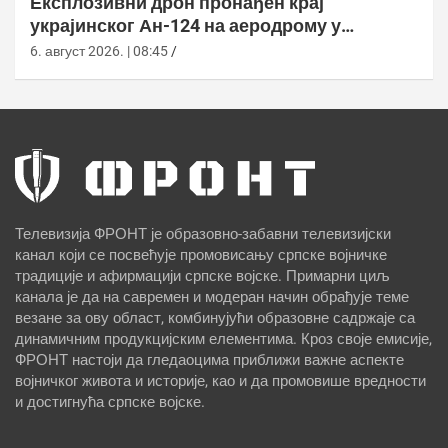
Експлозивни дрон пронађен крај
украјинског Ан-124 на аеродрому у
Лајпцигу
6. август 2026. | 08:45
Телевизија ФРОНТ је образовно-забавни телевизијски
канал који се посвећује промовисању српске војничке
традиције и афирмацији српске војске. Примарни циљ
канала је да на савремен и модеран начин обрађује теме
везане за ову област, комбинујући образовне садржаје са
динамичним продукцијским елементима. Кроз своје емисије,
ФРОНТ настоји да гледаоцима приближи важне аспекте
војничког живота и историје, као и да промовише вредности
и достигнућа српске војске.