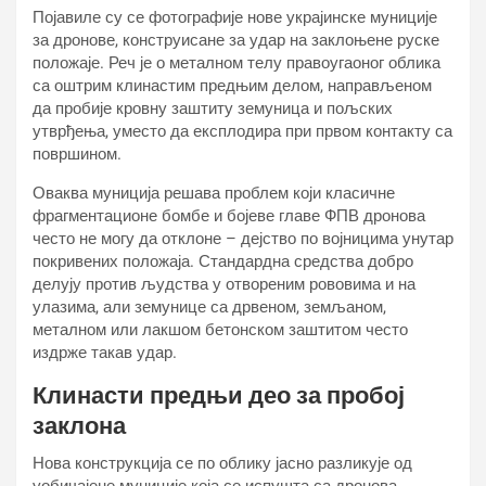
Појавиле су се фотографије нове украјинске муниције
за дронове, конструисане за удар на заклоњене руске
положаје. Реч је о металном телу правоугаоног облика
са оштрим клинастим предњим делом, направљеном
да пробије кровну заштиту земуница и пољских
утврђења, уместо да експлодира при првом контакту са
површином.
Оваква муниција решава проблем који класичне
фрагментационе бомбе и бојеве главе ФПВ дронова
често не могу да отклоне – дејство по војницима унутар
покривених положаја. Стандардна средства добро
делују против људства у отвореним рововима и на
улазима, али земунице са дрвеном, земљаном,
металном или лакшом бетонском заштитом често
издрже такав удар.
Клинасти предњи део за пробој
заклона
Нова конструкција се по облику јасно разликује од