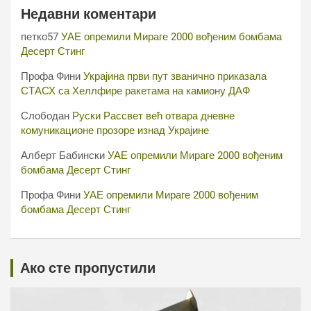
Недавни коментари
петко57
УАЕ опремили Мираге 2000 вођеним бомбама
Десерт Стинг
Профа Фини
Украјина први пут званично приказала
СТАСХ са Хеллфире ракетама на камиону ДАФ
Слободан
Руски Рассвет већ отвара дневне
комуникационе прозоре изнад Украјине
Алберт Бабински
УАЕ опремили Мираге 2000 вођеним
бомбама Десерт Стинг
Профа Фини
УАЕ опремили Мираге 2000 вођеним
бомбама Десерт Стинг
Ако сте пропустили