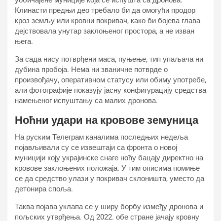
уобичајене муниције која се испушта са дронова.
Клинасти предњи део требало би да омогући продор
кроз земљу или кровни покривач, како би бојева глава
дејствовала унутар заклоњеног простора, а не изван
њега.
За сада нису потврђени маса, пуњење, тип упаљача ни
дубина пробоја. Нема ни званичне потврде о
произвођачу, оперативном статусу или обиму употребе,
али фотографије показују јасну конфигурацију средства
намењеног испуштању са малих дронова.
Ноћни удари на кровове земуница
На руским Телеграм каналима последњих недеља
појављивали су се извештаји са фронта о новој
муницији коју украјинске снаге ноћу бацају директно на
кровове заклоњених положаја. У тим описима помиње
се да средство улази у покривач склоништа, уместо да
детонира споља.
Таква појава уклапа се у ширу борбу између дронова и
пољских утврђења. Од 2022. обе стране јачају кровну