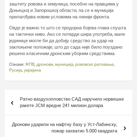
заштиту ровова и земуница, посебно на правцима у
Доњецкој и Запорошкој области, па се и муниција
прилагођава новим условима на линији фронта.
Овде је важно то што се продорна бојева глава спушта
на тактички ниво. Ако се потврди шира употреба, мале
јединице могле би да добију средство за удар на
заклоњене положаје, што до сада није било поуздано
решено класичним дронским убојним средствима.
Ознаке:
ФПВ
,
дронови
,
муниција
,
рововско ратовање
,
Русија
,
украјина
Кретање
Ратно ваздухопловство САД наручило норвешке
чланка
ракете ЈСМ вредне 241 милион долара
Дронови ударили на нафтну базу у Уст-Лабинску,
пожар захватио 5.000 квадрата