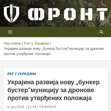
Скип
то
цонтент
Први војни канал у Србији
Телевизија ФРОНТ
Насловна
Рат у Украјини
Украјина развија нову „бункер бустер“муницију за дронове
против утврђених положаја
Украјина развија нову продорну муницију за дронове
против заклоњених положаја
РАТ У УКРАЈИНИ
Украјина развија нову „бункер
бустер“муницију за дронове
против утврђених положаја
6. јун 2026. | 22:24
ТВ ФРОНТ