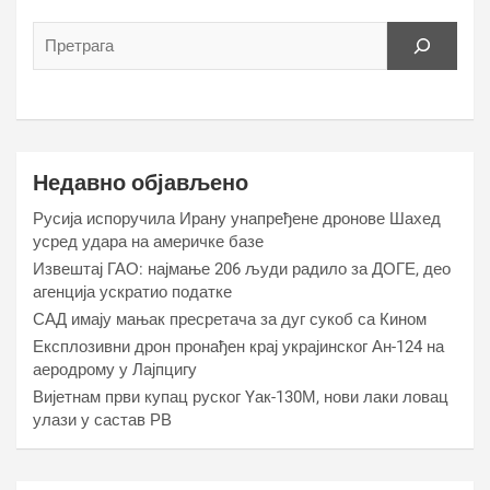
Недавно објављено
Русија испоручила Ирану унапређене дронове Шахед
усред удара на америчке базе
Извештај ГАО: најмање 206 људи радило за ДОГЕ, део
агенција ускратио податке
САД имају мањак пресретача за дуг сукоб са Кином
Експлозивни дрон пронађен крај украјинског Ан-124 на
аеродрому у Лајпцигу
Вијетнам први купац руског Yак-130М, нови лаки ловац
улази у састав РВ