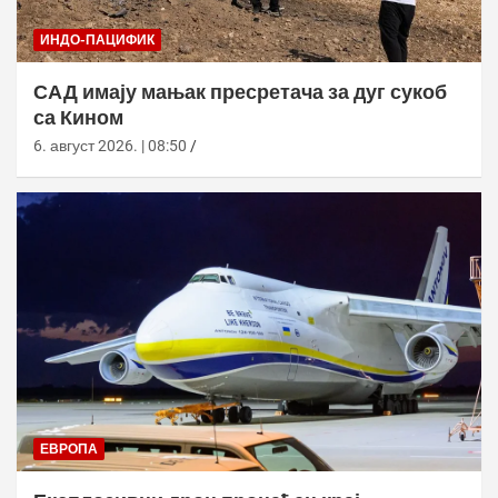
ИНДО-ПАЦИФИК
САД имају мањак пресретача за дуг сукоб
са Кином
6. август 2026. | 08:50
ЕВРОПА