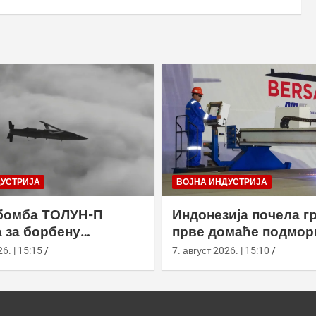
ДУСТРИЈА
ВОЈНА ИНДУСТРИЈА
бомба ТОЛУН-П
Индонезија почела г
 за борбену
прве домаће подмор
у
класе Сцорпèне
6. | 15:15
7. август 2026. | 15:10