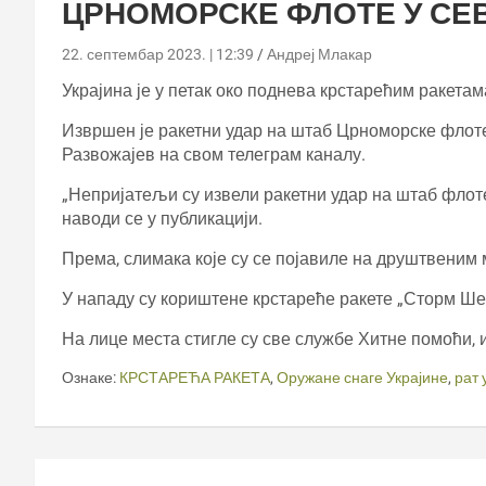
ЦРНОМОРСКЕ ФЛОТЕ У СЕ
22. септембар 2023. | 12:39
Андреј Млакар
Украјина је у петак око поднева крстарећим ракет
Извршен је ракетни удар на штаб Црноморске флоте
Развожајев на свом телеграм каналу.
„Непријатељи су извели ракетни удар на штаб флоте
наводи се у публикацији.
Према, слимака које су се појавиле на друштвеним 
У нападу су кориштене крстареће ракете „Сторм Ше
На лице места стигле су све службе Хитне помоћи,
Ознаке:
КРСТАРЕЋА РАКЕТА
,
Оружане снаге Украјине
,
рат 
Кретање