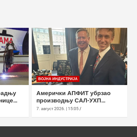
ВОЈНА ИНДУСТРИЈА
радњу
Амерички АПФИТ убрзао
нице
производњу САЛ-УХП
ласера за УССОЦОМ
7. август 2026. | 15:05