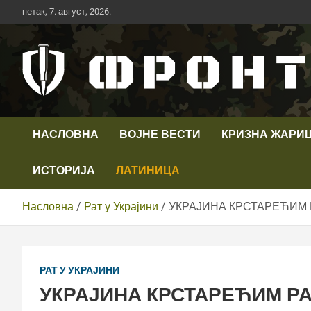
Скип
петак, 7. август, 2026.
то
цонтент
Први војни канал у Србији
Телевизија ФРОНТ
НАСЛОВНА
ВОЈНЕ ВЕСТИ
КРИЗНА ЖАРИ
ИСТОРИЈА
ЛАТИНИЦА
Насловна
Рат у Украјини
УКРАЈИНА КРСТАРЕЋИМ 
РАТ У УКРАЈИНИ
УКРАЈИНА КРСТАРЕЋИМ Р