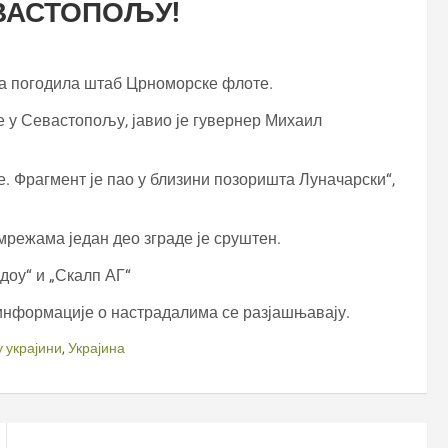
ВАСТОПОЉУ!
ама погодила штаб Црноморске флоте.
 у Севастопољу, јавио је гувернер Михаил
. Фрагмент је пао у близини позоришта Луначарски“,
мрежама један део зграде је сруштен.
доу“ и „Скалп АГ“
 информације о настрадалима се разјашњавају.
у украјини
,
Украјина