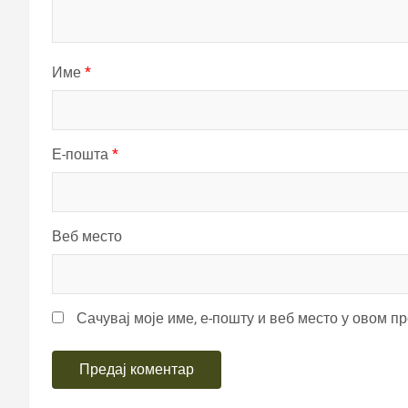
Име
*
Е-пошта
*
Веб место
Сачувај моје име, е-пошту и веб место у овом п