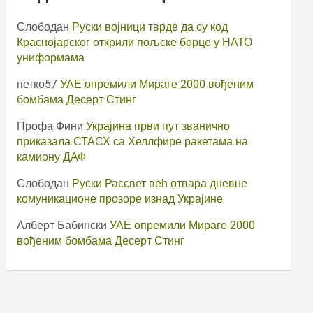
Слободан
Руски војници тврде да су код
Краснојарског открили пољске борце у НАТО
униформама
петко57
УАЕ опремили Мираге 2000 вођеним
бомбама Десерт Стинг
Профа Фини
Украјина први пут званично
приказала СТАСХ са Хеллфире ракетама на
камиону ДАФ
Слободан
Руски Рассвет већ отвара дневне
комуникационе прозоре изнад Украјине
Алберт Бабински
УАЕ опремили Мираге 2000
вођеним бомбама Десерт Стинг