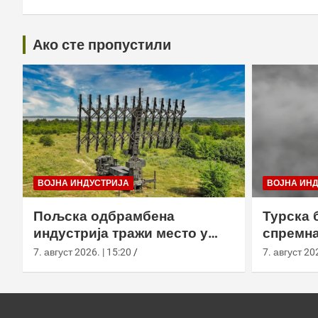
Ако сте пропустили
ВОЈНА ИНДУСТРИЈА
ВОЈНА ИН
Пољска одбрамбена
Турска 
индустрија тражи место у
спремна
европском противракетном
употреб
7. август 2026. | 15:20
7. август 202
штиту