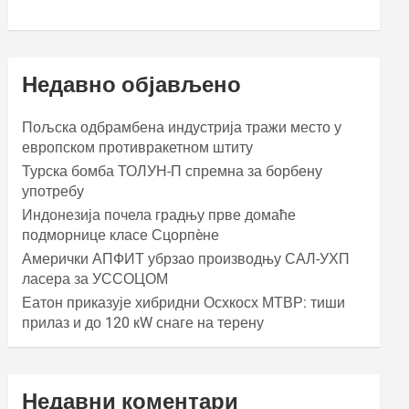
Недавно објављено
Пољска одбрамбена индустрија тражи место у
европском противракетном штиту
Турска бомба ТОЛУН-П спремна за борбену
употребу
Индонезија почела градњу прве домаће
подморнице класе Сцорпèне
Амерички АПФИТ убрзао производњу САЛ-УХП
ласера за УССОЦОМ
Еатон приказује хибридни Осхкосх МТВР: тиши
прилаз и до 120 кW снаге на терену
Недавни коментари