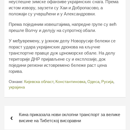
неуспешне зимске офанзиве украјинских снага. Према
истом извору, заузети су Хаи и Добропасово, а
положаји су учвршћени и у Александровки.
Према појединим извештајима, напредне групе су већ
прешле Волчу и делују на супротној обали.
У међувремену, у јужном делу Новорусије бележи се
пораст удара украјинских дронова на кључне
транспортне правце дуж црноморске обале. На делу
територије ДНР пријављене су и експлозије, док
поједини региони истовремено бележе раст цена
горива.
Ознаке:
Кијевска област
,
Константиновка
,
Одеса
,
Русија
,
украјина
Кретање
Кина приказала нови оклопни транспорт за велике
чланка
висине на Тибетској висоравни