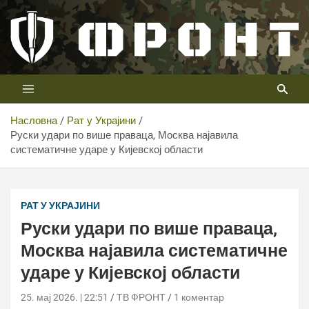
Скип
то
цонтент
Први војни канал у Србији
Телевизија ФРОНТ
Насловна
Рат у Украјини
Руски удари по више праваца, Москва најавила
систематичне ударе у Кијевској области
РАТ У УКРАЈИНИ
Руски удари по више праваца,
Москва најавила систематичне
ударе у Кијевској области
25. мај 2026. | 22:51
ТВ ФРОНТ
1 коментар