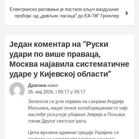
Електронско ратовање је постало кључ ваздушног
пробоја: од „дивљих ласица“ до ЕА-18Г Гроwлер
Један коментар на “
Руски
удари по више праваца,
Москва најавила систематичне
ударе у Кијевској области
”
Драгана
каже:
26. мај 2026. | 05:17 у 05:17
Зеленски се јуче појавио на сахрани Андрија
Мељника, нацистичког колаборационисте чије
наслеђе укључује убијање Јевреја и Пољака
током Другог светског рата.
Цела врховна администрација Украјине се
окупила на церемонији сахране нацисте: