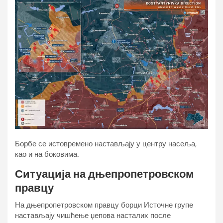
Борбе се истовремено настављају у центру насеља,
као и на боковима.
Ситуација на дњепропетровском
правцу
На дњепропетровском правцу борци Источне групе
настављају чишћење џепова насталих после