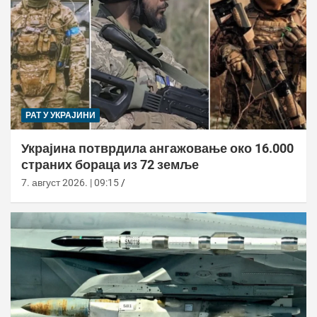
РАТ У УКРАЈИНИ
Украјина потврдила ангажовање око 16.000
страних бораца из 72 земље
7. август 2026. | 09:15