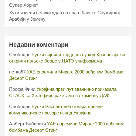
Супер Хорнет
Хути извели велики удар на снаге блиске Саудијској
Арабији у Јемену
Недавни коментари
Слободан
Руски војници тврде да су код Краснојарског
открили пољске борце у НАТО униформама
петко57
УАЕ опремили Мираге 2000 вођеним бомбама
Десерт Стинг
Профа Фини
Украјина први пут званично приказала
СТАСХ са Хеллфире ракетама на камиону ДАФ
Слободан
Руски Рассвет већ отвара дневне
комуникационе прозоре изнад Украјине
Алберт Бабински
УАЕ опремили Мираге 2000 вођеним
бомбама Десерт Стинг