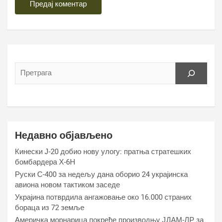
Недавно објављено
Кинески Ј-20 добио нову улогу: пратња стратешких
бомбардера Х-6Н
Руски С-400 за недељу дана оборио 24 украјинска
авиона новом тактиком заседе
Украјина потврдила ангажовање око 16.000 страних
бораца из 72 земље
Америчка морнарица покреће производњу ЈДАМ-ЛР за