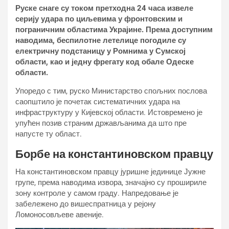
Руске снаге су током претходна 24 часа извеле
серију удара по циљевима у фронтовским и
пограничним областима Украјине. Према доступним
наводима, беспилотне летелице погодиле су
електричну подстаницу у Ромнима у Сумској
области, као и једну фрегату код обале Одеске
области.
Упоредо с тим, руско Министарство спољних послова
саопштило је почетак систематичних удара на
инфраструктуру у Кијевској области. Истовремено је
упућен позив страним држављанима да што пре
напусте ту област.
Борбе на константиновском правцу
На константиновском правцу јуришне јединице Јужне
групе, према наводима извора, значајно су прошириле
зону контроле у самом граду. Напредовање је
забележено до вишеспратница у рејону
Ломоносовљеве авеније.