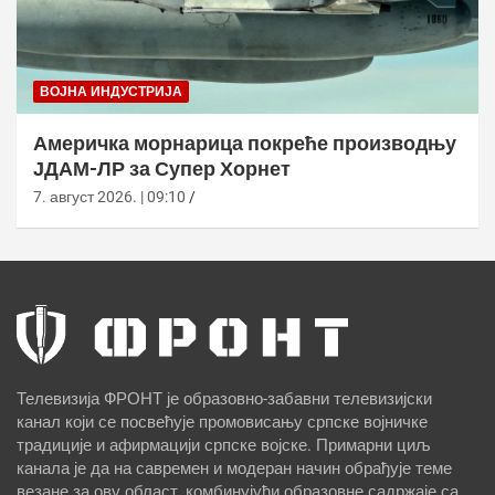
ВОЈНА ИНДУСТРИЈА
Америчка морнарица покреће производњу
ЈДАМ-ЛР за Супер Хорнет
7. август 2026. | 09:10
Телевизија ФРОНТ је образовно-забавни телевизијски
канал који се посвећује промовисању српске војничке
традиције и афирмацији српске војске. Примарни циљ
канала је да на савремен и модеран начин обрађује теме
везане за ову област, комбинујући образовне садржаје са