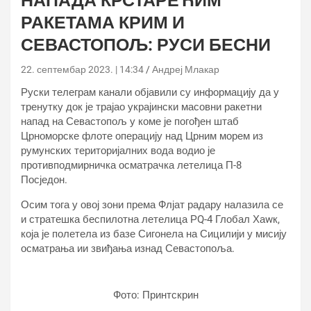
НАПАДА КРСТАРЕЋИМ
РАКЕТАМА КРИМ И
СЕВАСТОПОЉ: РУСИ БЕСНИ
22. септембар 2023. | 14:34
Андреј Млакар
Руски телеграм канали објавили су информацију да у
тренутку док је трајао украјински масовни ракетни
напад на Севастопољ у коме је погођен штаб
Црноморске флоте операцију над Црним морем из
румунских територијалних вода водио је
противподмирничка осматрачка летелица П-8
Посједон.
Осим тога у овој зони према Флјат радару налазила се
и стратешка беспилотна летелица РQ-4 Глобал Хаwк,
која је полетела из базе Сигонела на Сицилији у мисију
осматрања ии звиђања изнад Севастопоља.
Фото: Принтскрин