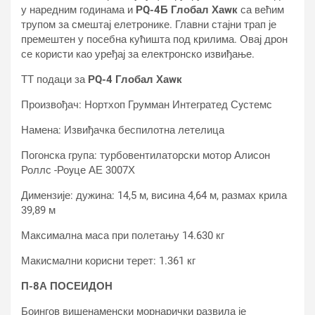
у наредним годинама и
РQ-4Б Глобал Хаwк
са већим
трупом за смештај елетронике. Главни стајни трап је
премештен у посебна кућишта под крилима. Овај дрон
се користи као уређај за електронско извиђање.
ТТ подаци за
РQ-4 Глобал Хаwк
Произвођач: Нортхоп Грумман Интегратед Сyстемс
Намена: Извиђачка беспилотна летелица
Погонска група: турбовентилаторски мотор Алисон
Роллс -Роyце АЕ 3007Х
Димензије: дужина: 14,5 м, висина 4,64 м, размах крила
39,89 м
Максимална маса при полетању 14.630 кг
Макисмални корисни терет: 1.361 кг
П-8А ПОСЕИДОН
Боингов вишенаменски морнарички развила је