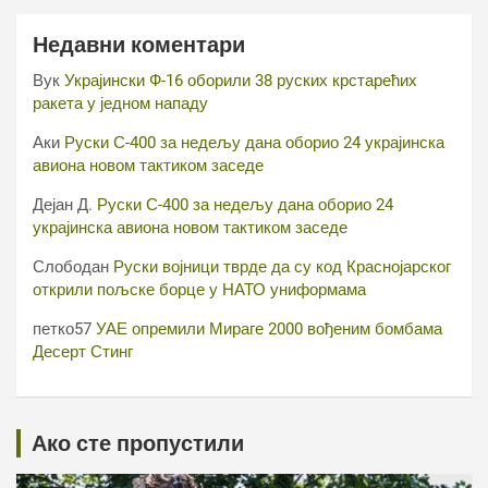
Недавни коментари
Вук
Украјински Ф-16 оборили 38 руских крстарећих
ракета у једном нападу
Аки
Руски С-400 за недељу дана оборио 24 украјинска
авиона новом тактиком заседе
Дејан Д.
Руски С-400 за недељу дана оборио 24
украјинска авиона новом тактиком заседе
Слободан
Руски војници тврде да су код Краснојарског
открили пољске борце у НАТО униформама
петко57
УАЕ опремили Мираге 2000 вођеним бомбама
Десерт Стинг
Ако сте пропустили