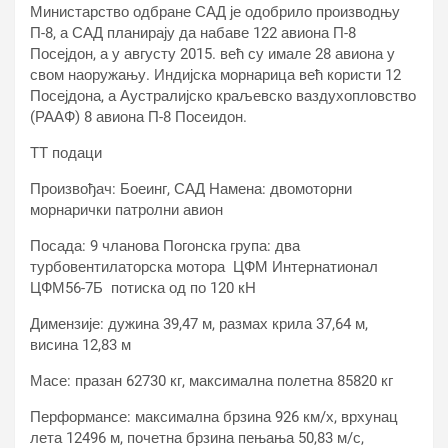
Министарство одбране САД је одобрило производњу
П-8, а САД планирају да набаве 122 авиона П-8
Посејдон, а у августу 2015. већ су имале 28 авиона у
свом наоружању. Индијска морнарица већ користи 12
Посејдона, а Аустралијско краљевско ваздухопловство
(РААФ) 8 авиона П-8 Посеидон.
ТТ подаци
Произвођач: Боеинг, САД Намена: двомоторни
морнарички патролни авион
Посада: 9 чланова Погонска група: два
турбовентилаторска мотора ЦФМ Интернатионал
ЦФМ56-7Б потиска од по 120 кН
Димензије: дужина 39,47 м, размах крила 37,64 м,
висина 12,83 м
Масе: празан 62730 кг, максимална полетна 85820 кг
Перформансе: максимална брзина 926 км/х, врхунац
лета 12496 м, почетна брзина пењања 50,83 м/с,