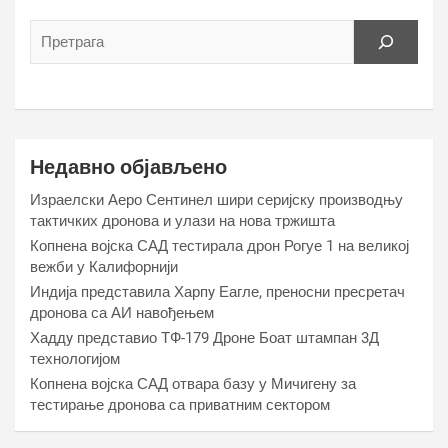
Недавно објављено
Израелски Аеро Сентинел шири серијску производњу
тактичких дронова и улази на нова тржишта
Копнена војска САД тестирала дрон Рогуе 1 на великој
вежби у Калифорнији
Индија представила Харпy Еагле, преносни пресретач
дронова са АИ навођењем
Хаддy представио ТФ-179 Дроне Боат штампан 3Д
технологијом
Копнена војска САД отвара базу у Мичигену за
тестирање дронова са приватним сектором