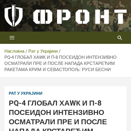
Скип
то
цонтент
Први војни канал у Србији
Телевизија ФРОНТ
Насловна
Рат у Украјини
РQ-4 ГЛОБАЛ ХАWК И П-8 ПОСЕИДОН ИНТЕНЗИВНО
ОСМАТРАЛИ ПРЕ И ПОСЛЕ НАПАДА КРСТАРЕЋИМ
РАКЕТАМА КРИМ И СЕВАСТОПОЉ: РУСИ БЕСНИ
РАТ У УКРАЈИНИ
РQ-4 ГЛОБАЛ ХАWК И П-8
ПОСЕИДОН ИНТЕНЗИВНО
ОСМАТРАЛИ ПРЕ И ПОСЛЕ