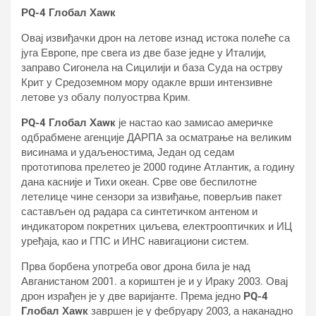
РQ-4 Глобал Хаwк
Овај извиђачки дрон на летове изнад истока полеће са
југа Европе, пре свега из две базе једне у Италији,
заправо Сигонела на Сицилији и база Суда на острву
Крит у Средоземном мору одакле врши интензивне
летове уз обалу полуострва Крим.
РQ-4 Глобал Хаwк
је настао као замисао америчке
одбрабмене агенције ДАРПА за осматрање на великим
висинама и удаљеностима, Један од седам
прототипова прелетео је 2000 године Атлантик, а годину
дана касније и Тихи океан. Срве ове беспилотне
летелице чине сензори за извиђање, поверљив пакет
састављен од радара са синтетичком антеном и
индикатором покретних циљева, електрооптичких и ИЦ
уређаја, као и ГПС и ИНС навигациони систем.
Прва борбена употреба овог дрона била је над
Авганистаном 2001. а кориштен је и у Ираку 2003. Овај
дрон израђен је у две варијанте. Према једно
РQ-4
Глобал Хаwк
завршен је у фебруару 2003, а наканадно