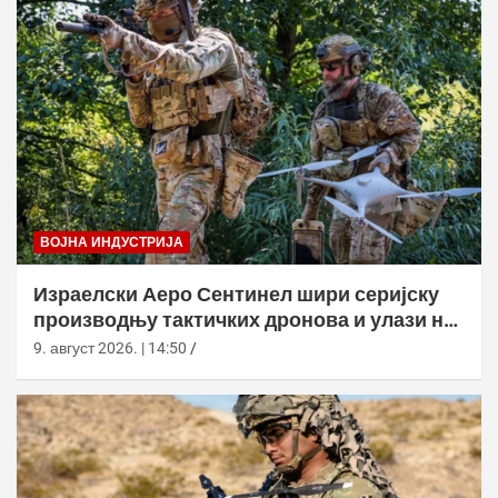
ВОЈНА ИНДУСТРИЈА
Израелски Аеро Сентинел шири серијску
производњу тактичких дронова и улази на
нова тржишта
9. август 2026. | 14:50