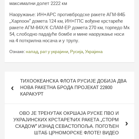
максимални долет 2222 км
Наоружање: ИН+АРС противбродске ракете АГМ-84Б
,,Харпоон“ домета 124 км, ИН+ГПС вођене крстареће
ракете АГМ-84Х/К СЛАМ-ЕР домета 270 км, торпедо Мк
54, слободно падајуће бомбе и мине наоружање носи
на 4 поткрилна носача и у трупу.
Ознаке:
напад
,
рат у украјини
,
Русија
,
Украјина
Кретање
ТИХООКЕАНСКА ФЛОТА РУСИЈЕ ДОБИЈА ДВА
чланка
НОВА РАКЕТНА БРОДА ПРОЈЕКАТ 22800
КАРАКУРТ
ОВО ЈЕ ТРЕНУТАК ОКРШАЈА РУСКЕ ПВО И
УКРАЈИНСКИХ КРСТАРЕЋИХ РАКЕТА „СТОРМ
СХАДОW“ ИЗНАД СЕВАСТОПОЉА. ПОГОЂЕН
ШТАБ ЦРНОМОРСКЕ ФЛОТЕ! ВИДЕО