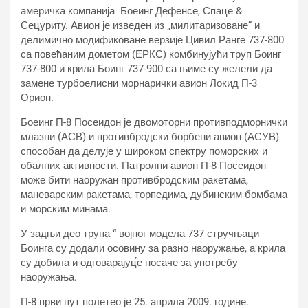
америчка компанија Боеинг Дефенсе, Спаце &
Сецуритy. Авион је изведен из „милитаризоване“ и
делимично модификоване верзије Цивил Ранге 737-800
са повећаним дометом (ЕРКС) комбинујући труп Боинг
737-800 и крила Боинг 737-900 са њиме су желели да
замене турбоелисни морнарички авион Локид П-3
Орион.
Боеинг П-8 Посеидон је двомоторни противподморнички
млазни (АСВ) и противбродски борбени авион (АСУВ)
способан да делује у широком спектру поморских и
обалних активности. Патролни авион П-8 Посеидон
може бити наоружан противбродским ракетама,
маневарским ракетама, торпедима, дубинским бомбама
и морским минама.
У задњи део трупа “ војног модела 737 стручњаци
Боинга су додали осовину за разно наоружање, а крила
су добила и одговарајуц́е носаче за употребу
наоружања.
П-8 први пут полетео је 25. априла 2009. године.