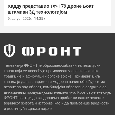
Хаддy представио ТФ-179 Дроне Боат
штампан 3Д технологијом
9. август 2026. | 14:35
Телевизија ФРОНТ је образовно-забавни телевизијски
канал који се посвећује промовисању српске војничке
традиције и афирмацији српске војске. Примарни циљ
канала је да на савремен и модеран начин обрађује теме
везане за ову област, комбинујући образовне садржаје са
динамичним продукцијским елементима. Кроз своје емисије,
ФРОНТ настоји да гледаоцима приближи важне аспекте
војничког живота и историје, као и да промовише вредности
и достигнућа српске војске.