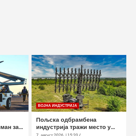
ВОЈНА ИНДУСТРИЈА
Пољска одбрамбена
ман за
индустрија тражи место у
европском противракетном
7. август 2026. | 15:20