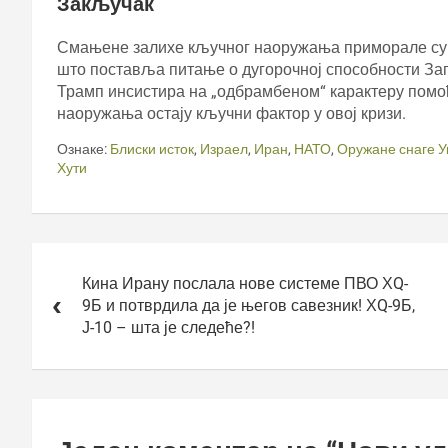
Закључак
Смањене залихе кључног наоружања приморале су 
што поставља питање о дугорочној способности Зап
Трамп инсистира на „одбрамбеном“ карактеру помоћ
наоружања остају кључни фактор у овој кризи.
Ознаке:
Блиски исток
,
Израел
,
Иран
,
НАТО
,
Оружане снаге У
Хути
Кретање
чланка
Кина Ирану послала нове системе ПВО ХQ-
9Б и потврдила да је његов савезник! ХQ-9Б,
Ј-10 – шта је следеће?!