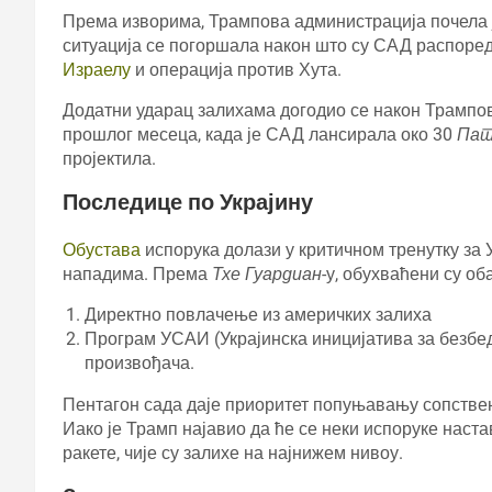
Према изворима, Трампова администрација почела ј
ситуација се погоршала након што су САД распоред
Израелу
и операција против Хута.
Додатни ударац залихама догодио се након Трампов
прошлог месеца, када је САД лансирала око 30
Па
пројектила.
Последице по Украјину
Обустава
испорука долази у критичном тренутку за 
нападима. Према
Тхе Гуардиан
-у, обухваћени су об
Директно повлачење из америчких залиха
Програм УСАИ (Украјинска иницијатива за безбед
произвођача.
Пентагон сада даје приоритет попуњавању сопствен
Иако је Трамп најавио да ће се неки испоруке наста
ракете, чије су залихе на најнижем нивоу.