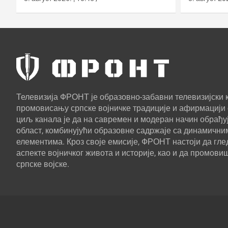
Лемору
Телевизија ФРОНТ је образовно-забавни телевизијски к
промовисању српске војничке традиције и афирмацији 
циљ канала је да на савремен и модеран начин обрађуј
област, комбинујући образовне садржаје са динамични
елементима. Кроз своје емисије, ФРОНТ настоји да г
аспекте војничког живота и историје, као и да промови
српске војске.