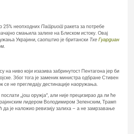
ко 25% неопходних
Патриот
ракета за потребе
ачајно смањила залихе на Блиском истоку. Овај
ужања Украјини, саопштио је британски
Тхе
Гуардиан
ом.
су на ниво који изазива забринутост Пентагона јер би
јске. Због тога је заменик министра одбране Стивен
ок се не прегледају дестинације наоружања.
послати „још оружја“, али није прецизирао да ли ће
украјинским лидером Володимиром Зеленским, Трамп
ећ да је наложио ревизију залиха – а не замрзавање