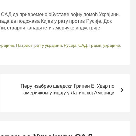
САД да привремено обуставе војну помоћ Украјини,
ада да подржава Кијев у рату против Русије. Док
и, стварни капацитети америчке индустрије
крајине
,
Патриот
,
рат у украјини
,
Русија
,
САД
,
Трамп
,
украјина
,
Перу изабрао шведски Грипен Е: Удар по
америчком утицају у Латинској Америци