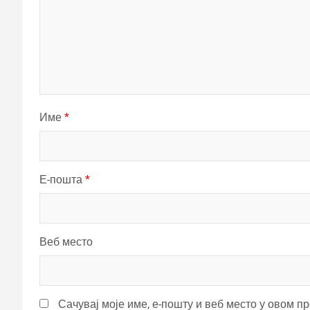
Име
*
Е-пошта
*
Веб место
Сачувај моје име, е-пошту и веб место у овом п