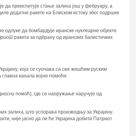
е да преиспитује стање залиха још у фебруару, а
иле додатне ракете на Блиском истоку због подршке
е одлуке да бомбардује иранске нуклеарне објекте
триот
ракета за одбрану од иранских балистичких
Украјину, која се суочава са све жешћим руским
а главна канала војне помоћи:
носну помоћ), где се наоружање наручује од
их залиха, што успорава производњу за Украјину.
вити, није јасно да ли ће Украјина добити Патриот