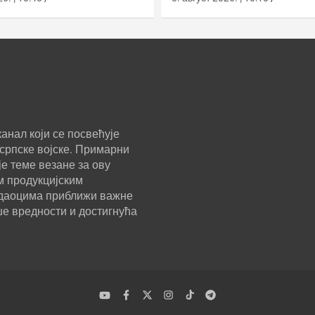
оперативна употреба
2029.
анал који се посвећује
српске војске. Примарни
е теме везане за ову
м продукцијским
ледаоцима приближи важне
ше вредности и достигнућа