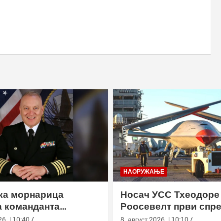
НАОРУЖАЊЕ
ка морнарица
Носач УСС Тхеодоре
 команданта
Роосевелт први спре
ске команде у
МQ-25 Стинграy, али
6. | 10:40
8. август 2026. | 10:10