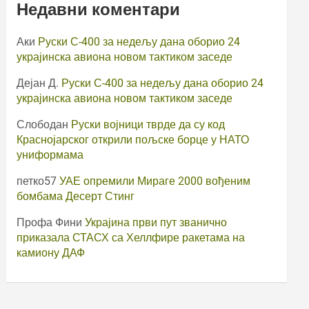
Недавни коментари
Аки
Руски С-400 за недељу дана оборио 24
украјинска авиона новом тактиком заседе
Дејан Д.
Руски С-400 за недељу дана оборио 24
украјинска авиона новом тактиком заседе
Слободан
Руски војници тврде да су код
Краснојарског открили пољске борце у НАТО
униформама
петко57
УАЕ опремили Мираге 2000 вођеним
бомбама Десерт Стинг
Профа Фини
Украјина први пут званично
приказала СТАСХ са Хеллфире ракетама на
камиону ДАФ