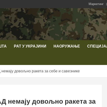
Маркетинг
ШТА
РАТ У УКРАЈИНИ
НАОРУЖАЊЕ
СПЕЦИЈА
 немају довољно ракета за себе и савезнике
АД немају довољно ракета за