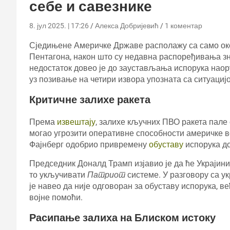
себе и савезнике
8. јул 2025. | 17:26
Алекса Добријевић
1 коментар
Сједињене Америчке Државе располажу са само о
Пентагона, након што су недавна распоређивања зн
недостаток довео је до заустављања испорука наор
уз позивање на четири извора упозната са ситуациј
Критичне залихе ракета
Према
извештају
, залихе кључних ПВО ракета пале 
могао угрозити оперативне способности америчке во
Фајнберг одобрио привремену
обуставу
испорука д
Председник Доналд Трамп изјавио је да ће Украјини 
то укључивати
Патриот
системе. У разговору са 
је навео да није одговоран за обуставу испорука, в
војне помоћи.
Расипање залиха на Блиском истоку