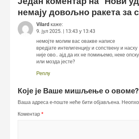
Један коментар на “
Нови уд
немају довољно ракета за с
Vilard
каже:
9. јул 2025. | 13:43 у 13:43
немојте молим вас овакве написе
вредјате интелигенцију и сопствену и насху
није ово.. ајд да их не помињемо, неке опск
или мозда јесте?
Реплy
Које је Ваше мишљење о овоме?
Ваша адреса е-поште неће бити објављена.
Неопхо
Коментар
*