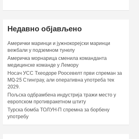
Недавно објављено
Амерички маринци и јужнокорејски маринци
вежбали у подземном тунелу
Америчка морнарица сменила команданта
медицинске команде у Лемору
Носач УСС Тхеодоре Роосевелт први спреман за
МQ-25 Стинграy, али оперативна употреба тек
2029.
Пољска одбрамбена индустрија тражи место у
европском противракетном штиту
Турска бомба ТОЛУН-П спремна за борбену
употребу