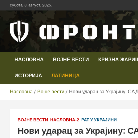
Скип
субота, 8. август, 2026.
то
цонтент
Први војни канал у Србији
Телевизија ФРОНТ
НАСЛОВНА
ВОЈНЕ ВЕСТИ
КРИЗНА ЖАРИ
ИСТОРИЈА
ЛАТИНИЦА
Насловна
Војне вести
Нови ударац за Украјину: САД
ВОЈНЕ ВЕСТИ
НАСЛОВНА-2
РАТ У УКРАЈИНИ
Нови ударац за Украјину: С