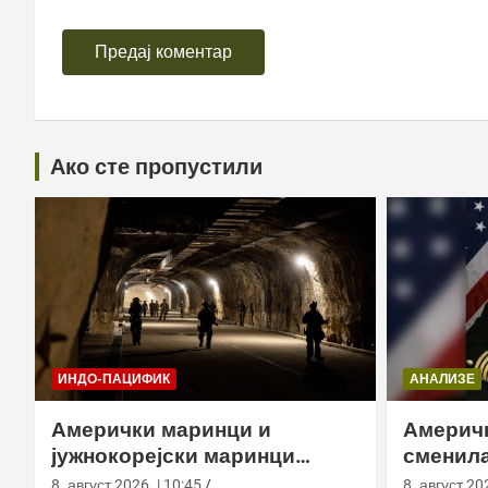
Ако сте пропустили
ИНДО-ПАЦИФИК
АНАЛИЗЕ
Амерички маринци и
Америч
јужнокорејски маринци
сменила
вежбали у подземном тунелу
медицин
8. август 2026. | 10:45
8. август 202