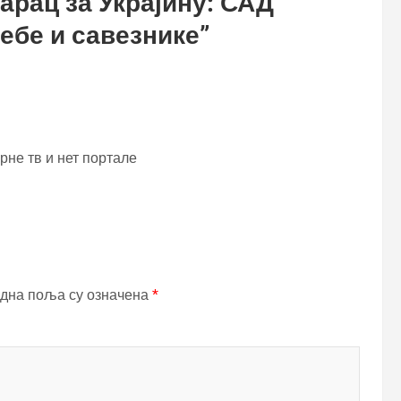
арац за Украјину: САД
ебе и савезнике
”
урне тв и нет портале
дна поља су означена
*