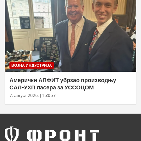
ВОЈНА ИНДУСТРИЈА
Амерички АПФИТ убрзао производњу
САЛ-УХП ласера за УССОЦОМ
7. август 2026. | 15:05