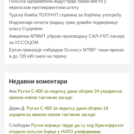
Пољска одбрамбена индустрија тражи место у
европском противракетном штиту
Турска бомба ТОЛУН-П спремна за борбену употребу
Индонезија почела градњу прве домаће подморнице
класе Сцорпèне
Амерички АПФИТ убрзао производњу САЛ-УХП ласера
за УССОЦОМ
Еатон приказује хибридни Осхкосх МТВР: тиши прилаз
и до 120 кW снаге на терену
Недавни коментари
Аки
Руски С-400 за недељу дана оборио 24 украјинска
авиона новом тактиком заседе
Дејан Д.
Руски С-400 за недељу дана оборио 24
украјинска авиона новом тактиком заседе
Слободан
Руски војници тврде да су код Краснојарског
открили пољске борце у НАТО униформама