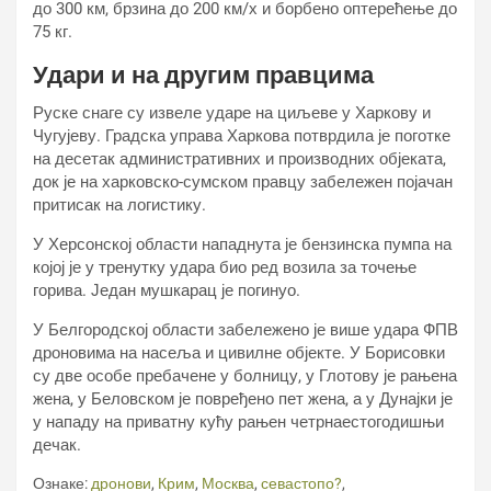
до 300 км, брзина до 200 км/х и борбено оптерећење до
75 кг.
Удари и на другим правцима
Руске снаге су извеле ударе на циљеве у Харкову и
Чугујеву. Градска управа Харкова потврдила је поготке
на десетак административних и производних објеката,
док је на харковско-сумском правцу забележен појачан
притисак на логистику.
У Херсонској области нападнута је бензинска пумпа на
којој је у тренутку удара био ред возила за точење
горива. Један мушкарац је погинуо.
У Белгородској области забележено је више удара ФПВ
дроновима на насеља и цивилне објекте. У Борисовки
су две особе пребачене у болницу, у Глотову је рањена
жена, у Беловском је повређено пет жена, а у Дунајки је
у нападу на приватну кућу рањен четрнаестогодишњи
дечак.
Ознаке:
дронови
,
Крим
,
Москва
,
севастопо?
,