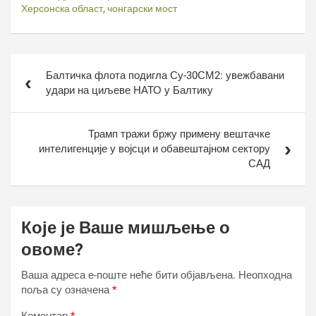
Херсонска област
,
чонгарски мост
Кретање
Балтичка флота подигла Су-30СМ2: увежбавани
чланка
удари на циљеве НАТО у Балтику
Трамп тражи бржу примену вештачке
интелигенције у војсци и обавештајном сектору
САД
Које је Ваше мишљење о
овоме?
Ваша адреса е-поште неће бити објављена.
Неопходна
поља су означена
*