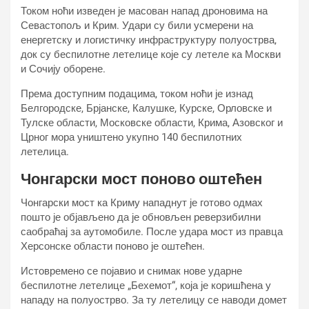
Током ноћи изведен је масован напад дроновима на
Севастопољ и Крим. Удари су били усмерени на
енергетску и логистичку инфраструктуру полуострва,
док су беспилотне летелице које су летеле ка Москви
и Сочију оборене.
Према доступним подацима, током ноћи је изнад
Белгородске, Брјанске, Калушке, Курске, Орловске и
Тулске области, Московске области, Крима, Азовског и
Црног мора уништено укупно 140 беспилотних
летелица.
Чонгарски мост поново оштећен
Чонгарски мост ка Криму нападнут је готово одмах
пошто је објављено да је обновљен реверзибилни
саобраћај за аутомобиле. После удара мост из правца
Херсонске области поново је оштећен.
Истовремено се појавио и снимак нове ударне
беспилотне летелице „Бехемот“, која је коришћена у
нападу на полуострво. За ту летелицу се наводи домет