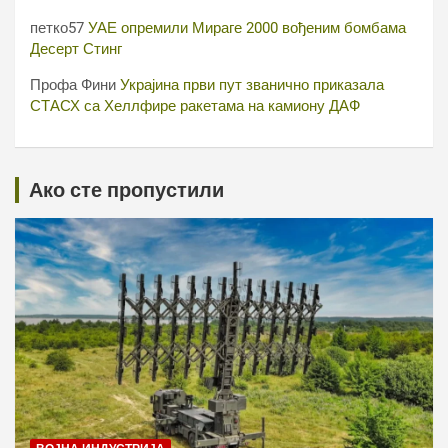
петко57
УАЕ опремили Мираге 2000 вођеним бомбама
Десерт Стинг
Профа Фини
Украјина први пут званично приказала
СТАСХ са Хеллфире ракетама на камиону ДАФ
Ако сте пропустили