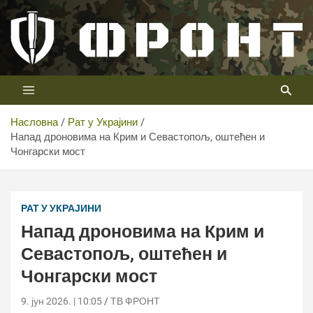
Скип
то
цонтент
Први војни канал у Србији
Телевизија ФРОНТ
Насловна
Рат у Украјини
Напад дроновима на Крим и Севастопољ, оштећен и
Чонгарски мост
РАТ У УКРАЈИНИ
Напад дроновима на Крим и
Севастопољ, оштећен и
Чонгарски мост
9. јун 2026. | 10:05
ТВ ФРОНТ