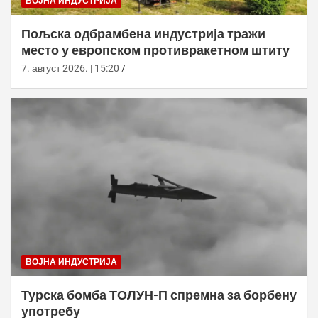
ВОЈНА ИНДУСТРИЈА
Пољска одбрамбена индустрија тражи
место у европском противракетном штиту
7. август 2026. | 15:20
ВОЈНА ИНДУСТРИЈА
Турска бомба ТОЛУН-П спремна за борбену
употребу