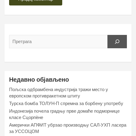
Недавно објављено
Пољска одбрамбена индустрија тражи место у
европском противракетном штиту
Турска бомба ТОЛУН-П спремна за борбену употребу
Индонезија почела градњу прве домаће подморнице
класе Сцорпèне
Амерички АПФИТ убрзао производњу САЛ-УХП ласера
за УССОЦОМ