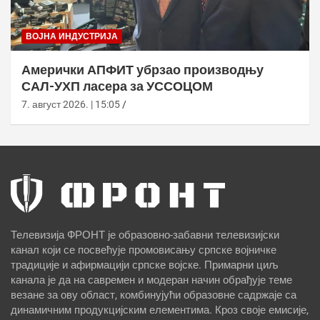
ВОЈНА ИНДУСТРИЈА
Амерички АПФИТ убрзао производњу
САЛ-УХП ласера за УССОЦОМ
7. август 2026. | 15:05
Телевизија ФРОНТ је образовно-забавни телевизијски
канал који се посвећује промовисању српске војничке
традиције и афирмацији српске војске. Примарни циљ
канала је да на савремен и модеран начин обрађује теме
везане за ову област, комбинујући образовне садржаје са
динамичним продукцијским елементима. Кроз своје емисије,