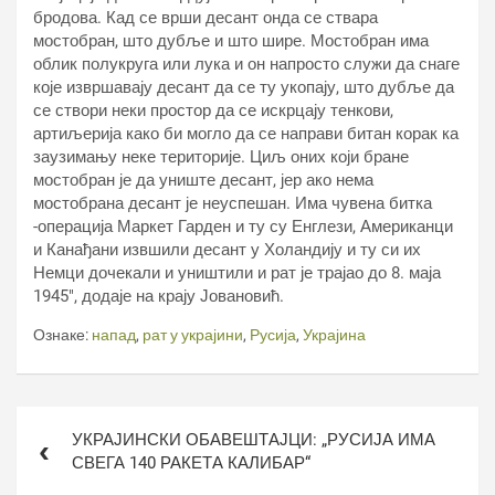
бродова. Кад се врши десант онда се ствара
мостобран, што дубље и што шире. Мостобран има
облик полукруга или лука и он напросто служи да снаге
које извршавају десант да се ту укопају, што дубље да
се створи неки простор да се искрцају тенкови,
артиљерија како би могло да се направи битан корак ка
заузимању неке територије. Циљ оних који бране
мостобран је да униште десант, јер ако нема
мостобрана десант је неуспешан. Има чувена битка
-операција Маркет Гарден и ту су Енглези, Американци
и Канађани извшили десант у Холандију и ту си их
Немци дочекали и уништили и рат је трајао до 8. маја
1945″, додаје на крају Јовановић.
Ознаке:
напад
,
рат у украјини
,
Русија
,
Украјина
Кретање
УКРАЈИНСКИ ОБАВЕШТАЈЦИ: „РУСИЈА ИМА
чланка
СВЕГА 140 РАКЕТА КАЛИБАР“