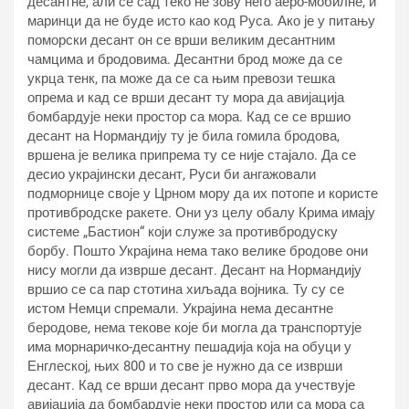
десантне, али се сад теко не зову него аеро-мобилне, и
маринци да не буде исто као код Руса. Ако је у питању
поморски десант он се врши великим десантним
чамцима и бродовима. Десантни брод може да се
укрца тенк, па може да се са њим превози тешка
опрема и кад се врши десант ту мора да авијација
бомбардује неки простор са мора. Кад се се вршио
десант на Нормандију ту је била гомила бродова,
вршена је велика припрема ту се није стајало. Да се
десио украјински десант, Руси би ангажовали
подморнице своје у Црном мору да их потопе и користе
противбродске ракете. Они уз целу обалу Крима имају
системе „Бастион“ који служе за противбродуску
борбу. Пошто Украјина нема тако велике бродове они
нису могли да изврше десант. Десант на Нормандију
вршио се са пар стотина хиљада војника. Ту су се
истом Немци спремали. Украјина нема десантне
беродове, нема текове које би могла да транспортује
има морнаричко-десантну пешадија која на обуци у
Енглеској, њих 800 и то све је нужно да се изврши
десант. Кад се врши десант прво мора да учествује
авијација да бомбардује неки простор или са мора са