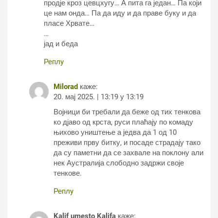
продје кроз цевцхугу… А пита га један… Па који
це нам онда… Па да иду и да праве буку и да
пласе Хрвате…
…
јад и беда
Реплy
Milorad
каже:
20. мај 2025. | 13:19 у 13:19
Војници би требали да беже од тих тенкова
ко дјаво од крста, руси плаћају по комаду
њихово уништење а једва да 1 од 10
преживи прву битку, и посаде страдају тако
да су паметни да се захвале на поклону али
нек Аустралија слободно задржи своје
тенкове.
Реплy
Kalif umesto Kalifa
каже: