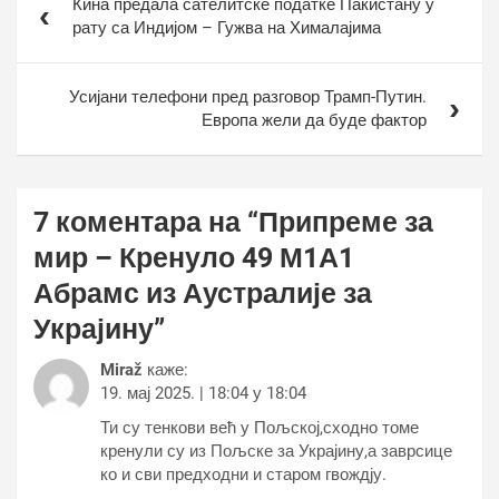
Кина предала сателитске податке Пакистану у
чланка
рату са Индијом – Гужва на Хималајима
Усијани телефони пред разговор Трамп-Путин.
Европа жели да буде фактор
7 коментара на “
Припреме за
мир – Кренуло 49 М1А1
Абрамс из Аустралије за
Украјину
”
Miraž
каже:
19. мај 2025. | 18:04 у 18:04
Ти су тенкови већ у Пољској,сходно томе
кренули су из Пољске за Украјину,а заврсице
ко и сви предходни и старом гвождју.