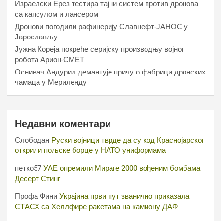
Израелски Ерез тестира тајни систем против дронова
са капсулом и лансером
Дронови погодили рафинерију Славнефт-ЈАНОС у
Јарослављу
Јужна Кореја покреће серијску производњу војног
робота Арион-СМЕТ
Оснивач Андурил демантује причу о фабрици дронских
чамаца у Мериленду
Недавни коментари
Слободан
Руски војници тврде да су код Краснојарског
открили пољске борце у НАТО униформама
петко57
УАЕ опремили Мираге 2000 вођеним бомбама
Десерт Стинг
Профа Фини
Украјина први пут званично приказала
СТАСХ са Хеллфире ракетама на камиону ДАФ