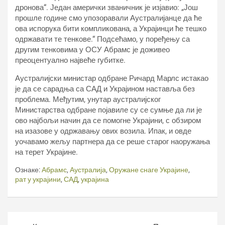
дронова“. Један амерички званичник је изјавио: „Још
прошле године смо упозоравали Аустралијанце да ће
ова испорука бити компликована, а Украјинци ће тешко
одржавати те тенкове.“ Подсећамо, у поређењу са
другим тенковима у ОСУ Абрамс је доживео
преоцентуално највеће губитке.
Аустралијски министар одбране Ричард Марлс истакао
је да се сарадња са САД и Украјином наставља без
проблема. Међутим, унутар аустралијског
Министарства одбране појавиле су се сумње да ли је
ово најбољи начин да се помогне Украјини, с обзиром
на изазове у одржавању ових возила. Ипак, и овде
уочавамо жељу партнера да се реше старог наоружања
на терет Украјине.
Ознаке:
Абрамс
,
Аустралија
,
Оружане снаге Украјине
,
рат у украјини
,
САД
,
украјина
Кретање