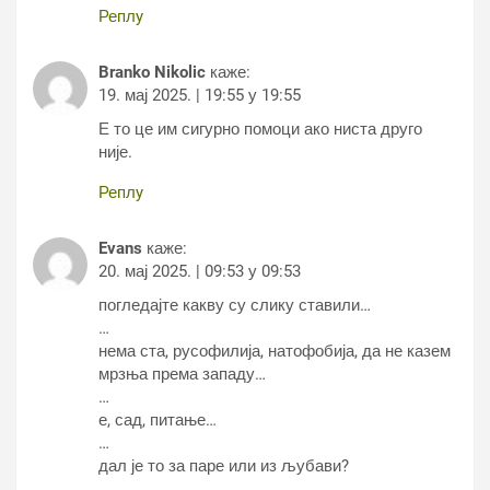
Реплy
Branko Nikolic
каже:
19. мај 2025. | 19:55 у 19:55
Е то це им сигурно помоци ако ниста друго
није.
Реплy
Evans
каже:
20. мај 2025. | 09:53 у 09:53
погледајте какву су слику ставили…
…
нема ста, русофилија, натофобија, да не казем
мрзња према западу…
…
е, сад, питање…
…
дал је то за паре или из љубави?
…