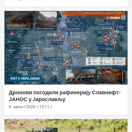
РАТ У УКРАЈИНИ
Дронови погодили рафинерију Славнефт-
ЈАНОС у Јарослављу
6. август 2026. | 15:11