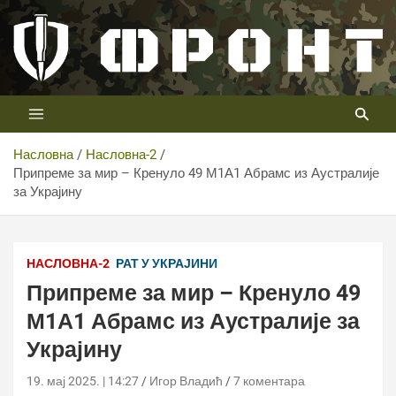
Скип
то
цонтент
Први војни канал у Србији
Телевизија ФРОНТ
Насловна
Насловна-2
Припреме за мир – Кренуло 49 М1А1 Абрамс из Аустралије
за Украјину
НАСЛОВНА-2
РАТ У УКРАЈИНИ
Припреме за мир – Кренуло 49
М1А1 Абрамс из Аустралије за
Украјину
19. мај 2025. | 14:27
Игор Владић
7 коментара