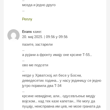
мозда и једно друго
…
Реплy
Evans
каже:
20. мај 2025. | 09:56 у 09:56
пазите, застарели
…
а рујани а фронту имају оне крсине Т-55…
…
ово ме подсети
…
негде у Хрватској, ил бесе у Босни,
деведесетих година… у насу јединицу се једно
јутро појавила два Т-34
…
крсине невидјене, али… одусевљење медју
војском… кад тек казе капетан… Не могу да
пуцају, неисправна им цев, не мозе граната да