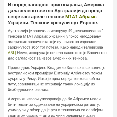
И поред наводног приговарања, Америка
дала зелено светло Аустралији да преда
своје застареле тенкове
М1А1 Абрамс
Украјини. Тенкови кренули пут Европе.
Аустралија је започела испоруку 49 „пензионисаних“
тенкова М1А1 Абрамс Украјини, упркос негодовању
америчких званичника који су приватно изразили
забринутост због тог потеза. Како наводи телевизија
АБЦ
Неwс, испорука је почела након што је Вашингтон
дао сагласност за извоз америчких тенкова.
Председник Украјине Владимир Зеленски захвалио је
аустралијском премијеру Ентонију Албанезеу током
сусрета у Риму. Иако је прва серија тенкова већ на
путу, званичници не откривају тачну локацију из
безбедносних разлога.
Амерички извори упозоравају да би Абрамси могли
бити тешки за одржавање на украјинском ратишту,
узимајући у обзир да је реч о тенковима са слабијом
заштитом одозго – што их чини рањивим у „рату