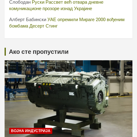
Слободан
Руски Рассвет већ отвара дневне
комуникационе прозоре изнад Украјине
Алберт Бабински
УАЕ опремили Мираге 2000 вођеним
бомбама Десерт Стинг
Ако сте пропустили
ВОЈНА ИНДУСТРИЈА