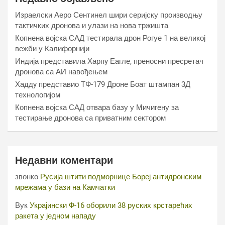
Израелски Аеро Сентинел шири серијску производњу
тактичких дронова и улази на нова тржишта
Копнена војска САД тестирала дрон Рогуе 1 на великој
вежби у Калифорнији
Индија представила Харпy Еагле, преносни пресретач
дронова са АИ навођењем
Хаддy представио ТФ-179 Дроне Боат штампан 3Д
технологијом
Копнена војска САД отвара базу у Мичигену за
тестирање дронова са приватним сектором
Недавни коментари
звонко
Русија штити подморнице Бореј антидронским
мрежама у бази на Камчатки
Вук
Украјински Ф-16 оборили 38 руских крстарећих
ракета у једном нападу