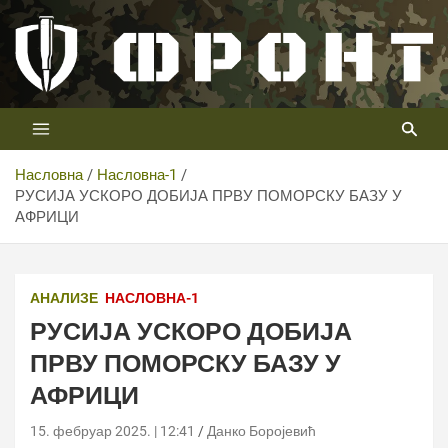
Скип
то
цонтент
Први војни канал у Србији
Телевизија ФРОНТ
Насловна
Насловна-1
РУСИЈА УСКОРО ДОБИЈА ПРВУ ПОМОРСКУ БАЗУ У
АФРИЦИ
Министерство обороны Российской Федерации
АНАЛИЗЕ
НАСЛОВНА-1
РУСИЈА УСКОРО ДОБИЈА
ПРВУ ПОМОРСКУ БАЗУ У
АФРИЦИ
15. фебруар 2025. | 12:41
Данко Боројевић