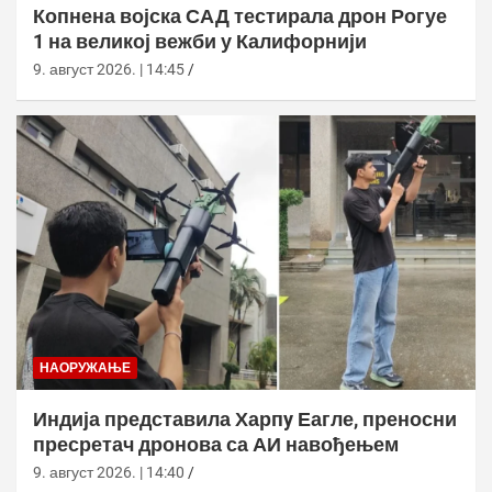
Копнена војска САД тестирала дрон Рогуе
1 на великој вежби у Калифорнији
9. август 2026. | 14:45
НАОРУЖАЊЕ
Индија представила Харпy Еагле, преносни
пресретач дронова са АИ навођењем
9. август 2026. | 14:40