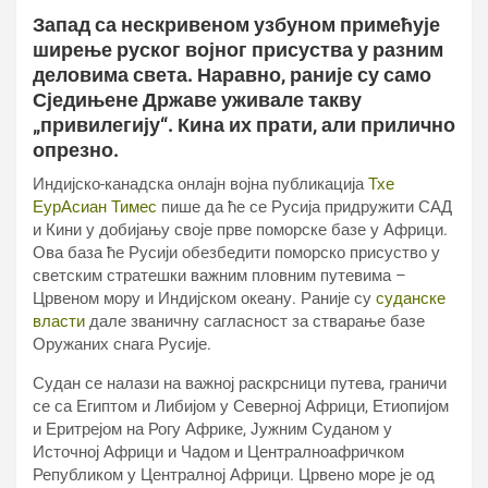
Запад са нескривеном узбуном примећује
ширење руског војног присуства у разним
деловима света. Наравно, раније су само
Сједињене Државе уживале такву
„привилегију“. Кина их прати, али прилично
опрезно.
Индијско-канадска онлајн војна публикација
Тхе
ЕурАсиан Тимес
пише да ће се Русија придружити САД
и Кини у добијању своје прве поморске базе у Африци.
Ова база ће Русији обезбедити поморско присуство у
светским стратешки важним пловним путевима –
Црвеном мору и Индијском океану. Раније су
суданске
власти
дале званичну сагласност за стварање базе
Оружаних снага Русије.
Судан се налази на важној раскрсници путева, граничи
се са Египтом и Либијом у Северној Африци, Етиопијом
и Еритрејом на Рогу Африке, Јужним Суданом у
Источној Африци и Чадом и Централноафричком
Републиком у Централној Африци. Црвено море је од