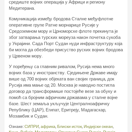
средиште војних операција у Африци и региону
Медитерана.
Комуникација између бродова Сталне међуфлотне
оперативне групе Ратне морнарице Русије у
Средоземном мору и Црноморске флоте прекинута је
због затварања турских мореуза након почетка сукоба
у Украјини. Сада Порт Судан нуди инфраструктуру која
би могла да обезбеди присуство руских војних бродова
у Црвеном мору.
У поређењу са главним ривалом, Русија нема много
војних база у иностранству. Сједињене Државе имају
више од 700 војних објеката ван својих граница, док
Русија има мање од 20. Москва је наводно постигла
договор да трансформише постојеће везе за обуку и
помоћ са бројним афричким државама у сталне војне
базе. Шест земаља укључује Централноафричку
Републику (ЦАР), Египат, Еритреју, Мадагаскар,
Мозамбик и Судан.
Ознаке:
СИПРИ
,
африка
,
Блиски исток
,
Индијски океан
,