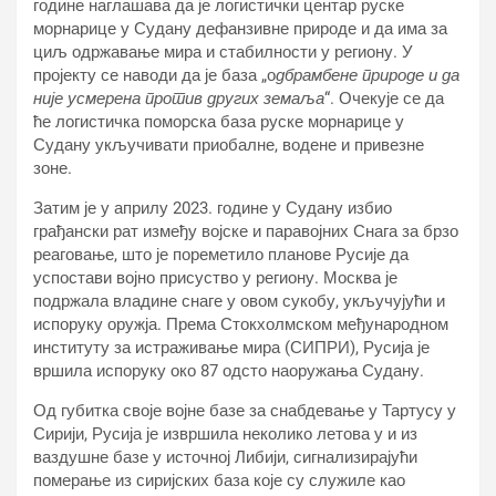
године наглашава да је логистички центар руске
морнарице у Судану дефанзивне природе и да има за
циљ одржавање мира и стабилности у региону. У
пројекту се наводи да је база „о
дбрамбене природе и да
није усмерена против других земаља
“. Очекује се да
ће логистичка поморска база руске морнарице у
Судану укључивати приобалне, водене и привезне
зоне.
Затим је у априлу 2023. године у Судану избио
грађански рат између војске и паравојних Снага за брзо
реаговање, што је пореметило планове Русије да
успостави војно присуство у региону. Москва је
подржала владине снаге у овом сукобу, укључујући и
испоруку оружја. Према Стокхолмском међународном
институту за истраживање мира (СИПРИ), Русија је
вршила испоруку око 87 одсто наоружања Судану.
Од губитка своје војне базе за снабдевање у Тартусу у
Сирији, Русија је извршила неколико летова у и из
ваздушне базе у источној Либији, сигнализирајући
померање из сиријских база које су служиле као