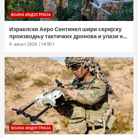
ВОЈНА ИНДУСТРИЈА
Израелски Аеро Сентинел шири серијску
производњу тактичких дронова и улази на
нова тржишта
9. август 2026. | 14:50
ВОЈНА ИНДУСТРИЈА