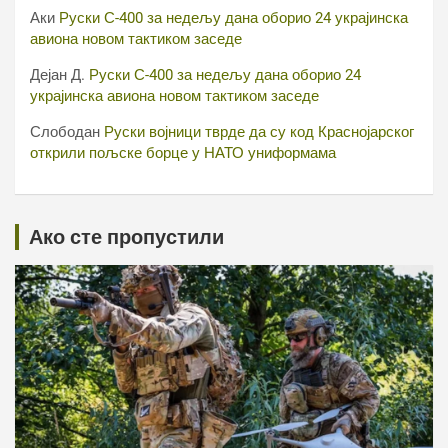
Аки
Руски С-400 за недељу дана оборио 24 украјинска
авиона новом тактиком заседе
Дејан Д.
Руски С-400 за недељу дана оборио 24
украјинска авиона новом тактиком заседе
Слободан
Руски војници тврде да су код Краснојарског
открили пољске борце у НАТО униформама
Ако сте пропустили