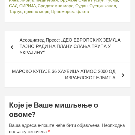
Кина
,
Либија
,
Медитеран
,
Оружане Снаге Русије
,
Русија
,
САД
,
СИРИЈА
,
Средоземно море
,
Судан
,
Суецки канал
,
Тартус
,
црвено море
,
Црноморска флота
Кретање
Ассоциатед Пресс: „ДЕО ЕВРОПСКИХ ЗЕМЉА
чланка
ТАЈНО РАДИ НА ПЛАНУ СЛАЊА ТРУПА У
УКРАЈИНУ“
МАРОКО КУПУЈЕ 36 ХАУБИЦА АТМОС 2000 ОД
ИЗРАЕЛСКОГ ЕЛБИТ-А
Које је Ваше мишљење о
овоме?
Ваша адреса е-поште неће бити објављена.
Неопходна
поља су означена
*