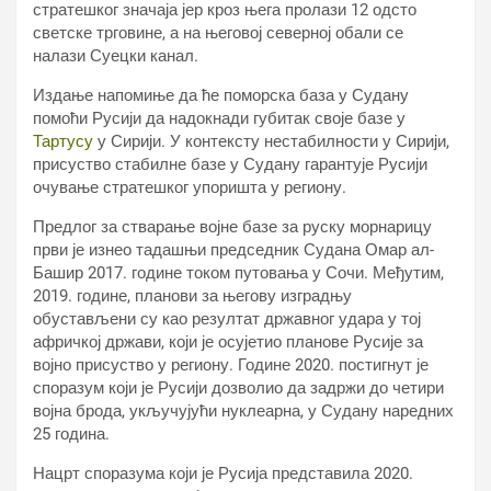
стратешког значаја јер кроз њега пролази 12 одсто
светске трговине, а на његовој северној обали се
налази Суецки канал.
Издање напомиње да ће поморска база у Судану
помоћи Русији да надокнади губитак своје базе у
Тартусу
у Сирији. У контексту нестабилности у Сирији,
присуство стабилне базе у Судану гарантује Русији
очување стратешког упоришта у региону.
Предлог за стварање војне базе за руску морнарицу
први је изнео тадашњи председник Судана Омар ал-
Башир 2017. године током путовања у Сочи. Међутим,
2019. године, планови за његову изградњу
обустављени су као резултат државног удара у тој
афричкој држави, који је осујетио планове Русије за
војно присуство у региону. Године 2020. постигнут је
споразум који је Русији дозволио да задржи до четири
војна брода, укључујући нуклеарна, у Судану наредних
25 година.
Нацрт споразума који је Русија представила 2020.