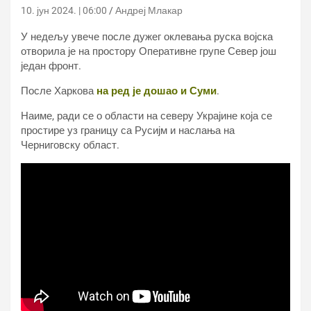
10. јун 2024. | 06:00
Андреј Млакар
У недељу увече после дужег оклевања руска војска
отворила је на простору Оперативне групе Север још
један фронт.
После Харкова
на ред је дошао и Суми
.
Наиме, ради се о области на северу Украјине која се
простире уз границу са Русијм и наслања на
Черниговску област.