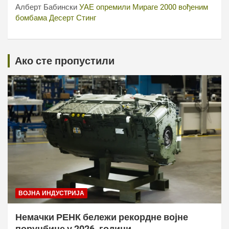
Алберт Бабински
УАЕ опремили Мираге 2000 вођеним
бомбама Десерт Стинг
Ако сте пропустили
ВОЈНА ИНДУСТРИЈА
Немачки РЕНК бележи рекордне војне
поруџбине у 2026. години