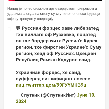
Напад је почео снажном артиљеријском припремом и
ударима, а онда на сцену су ступиле чеченске једнице
које су кренуле у операцију.
💬 Руссиан форцес хаве либератед
тхе виллаге оф Рyзхевка, лоцатед
он тхе бордер wитх Руссиа'с Курск
регион, тхе фирст ин Украине'с Сумy
регион, хеад оф Руссиа'с Цхецхен
Републиц Рамзан Кадyров саид.
Украиниан форцес, хе саид,
суфферед сигнифицант лоссес
пиц.тwиттер.цом/99ГУYМКВ9ц
— Спутник (@СпутникИнт)
Јуне 10,
2024