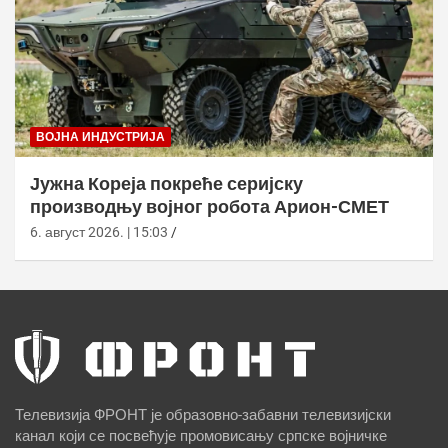
ВОЈНА ИНДУСТРИЈА
Јужна Кореја покреће серијску
производњу војног робота Арион-СМЕТ
6. август 2026. | 15:03
Телевизија ФРОНТ је образовно-забавни телевизијски
канал који се посвећује промовисању српске војничке