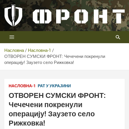
Скип
то
цонтент
Први војни канал у Србији
Телевизија ФРОНТ
Насловна
Насловна-1
ОТВОРЕН СУМСКИ ФРОНТ: Чечечени покренули
операцију! Заузето село Рижковка!
НАСЛОВНА-1
РАТ У УКРАЈИНИ
ОТВОРЕН СУМСКИ ФРОНТ:
Чечечени покренули
операцију! Заузето село
Рижковка!