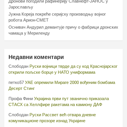
Дронови погодили рафинерију Славнефт-ЈАНОС у
Јарослављу
Јужна Кореја покреће серијску производњу војног
робота Арион-СМЕТ
Оснивач Андурил демантује причу о фабрици дронских
чамаца у Мериленду
Недавни коментари
Слободан
Руски војници тврде да су код Краснојарског
открили пољске борце у НАТО униформама
петко57
УАЕ опремили Мираге 2000 вођеним бомбама
Десерт Стинг
Профа Фини
Украјина први пут званично приказала
СТАСХ са Хеллфире ракетама на камиону ДАФ
Слободан
Руски Рассвет већ отвара дневне
комуникационе прозоре изнад Украјине