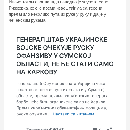
Иначе током овог напада наводно је заузето село
Рижковка, које је према извештајима са терена
прелазило неколико пута из руке у руку и да је у
чеченским рукама.