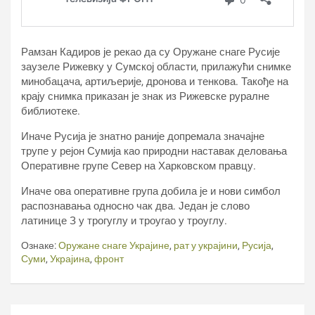
Рамзан Кадиров је рекао да су Оружане снаге Русије
заузеле Рижевку у Сумској области, прилажући снимке
минобацача, артиљерије, дронова и тенкова. Такође на
крају снимка приказан је знак из Рижевске руралне
библиотеке.
Иначе Русија је знатно раније допремала значајне
трупе у рејон Сумија као природни наставак деловања
Оперативне групе Север на Харковском правцу.
Иначе ова оперативне група добила је и нови симбол
распознавања односно чак два. Један је слово
латинице З у трогуглу и троугао у троуглу.
Ознаке:
Оружане снаге Украјине
,
рат у украјини
,
Русија
,
Суми
,
Украјина
,
фронт
Кретање