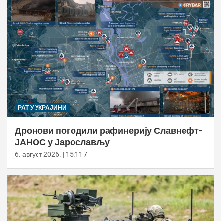
РАТ У УКРАЈИНИ
Дронови погодили рафинерију Славнефт-
ЈАНОС у Јарослављу
6. август 2026. | 15:11