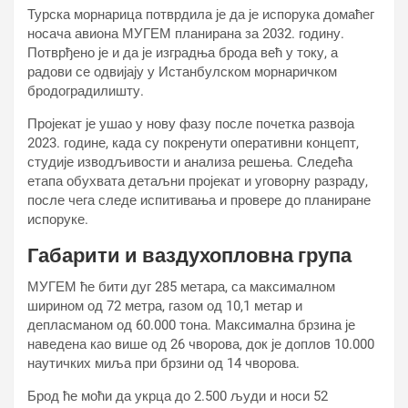
Турска морнарица потврдила је да је испорука домаћег
носача авиона МУГЕМ планирана за 2032. годину.
Потврђено је и да је изградња брода већ у току, а
радови се одвијају у Истанбулском морнаричком
бродоградилишту.
Пројекат је ушао у нову фазу после почетка развоја
2023. године, када су покренути оперативни концепт,
студије изводљивости и анализа решења. Следећа
етапа обухвата детаљни пројекат и уговорну разраду,
после чега следе испитивања и провере до планиране
испоруке.
Габарити и ваздухопловна група
МУГЕМ ће бити дуг 285 метара, са максималном
ширином од 72 метра, газом од 10,1 метар и
депласманом од 60.000 тона. Максимална брзина је
наведена као више од 26 чворова, док је доплов 10.000
наутичких миља при брзини од 14 чворова.
Брод ће моћи да укрца до 2.500 људи и носи 52