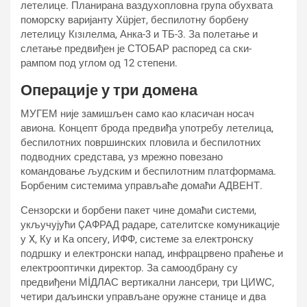
летелице. Планирана ваздухопловна група обухвата
поморску варијанту Хüрјет, беспилотну борбену
летелицу Кıзıлелма, Анка-3 и ТБ-3. За полетање и
слетање предвиђен је СТОБАР распоред са ски-
рампом под углом од 12 степени.
Операције у три домена
МУГЕМ није замишљен само као класичан носач
авиона. Концепт брода предвиђа употребу летелица,
беспилотних површинских пловила и беспилотних
подводних средстава, уз мрежно повезано
командовање људским и беспилотним платформама.
Борбеним системима управљаће домаћи АДВЕНТ.
Сензорски и борбени пакет чине домаћи системи,
укључујући ÇАФРАД радаре, сателитске комуникације
у X, Ку и Ка опсегу, ИФФ, системе за електронску
подршку и електронски напад, инфрацрвено праћење и
електрооптички директор. За самоодбрану су
предвиђени МİДЛАС вертикални лансери, три ЦИWС,
четири даљински управљане оружне станице и два