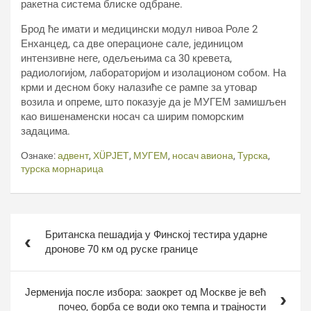
ракетна система блиске одбране.
Брод ће имати и медицински модул нивоа Роле 2
Енханцед, са две операционе сале, јединицом
интензивне неге, одељењима са 30 кревета,
радиологијом, лабораторијом и изолационом собом. На
крми и десном боку налазиће се рампе за утовар
возила и опреме, што показује да је МУГЕМ замишљен
као вишенаменски носач са ширим поморским
задацима.
Ознаке:
адвент
,
ХÜРЈЕТ
,
МУГЕМ
,
носач авиона
,
Турска
,
турска морнарица
Кретање
Британска пешадија у Финској тестира ударне
чланка
дронове 70 км од руске границе
Јерменија после избора: заокрет од Москве је већ
почео, борба се води око темпа и трајности