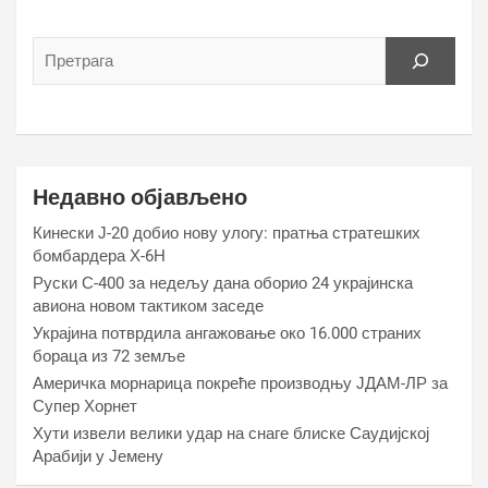
Недавно објављено
Кинески Ј-20 добио нову улогу: пратња стратешких
бомбардера Х-6Н
Руски С-400 за недељу дана оборио 24 украјинска
авиона новом тактиком заседе
Украјина потврдила ангажовање око 16.000 страних
бораца из 72 земље
Америчка морнарица покреће производњу ЈДАМ-ЛР за
Супер Хорнет
Хути извели велики удар на снаге блиске Саудијској
Арабији у Јемену