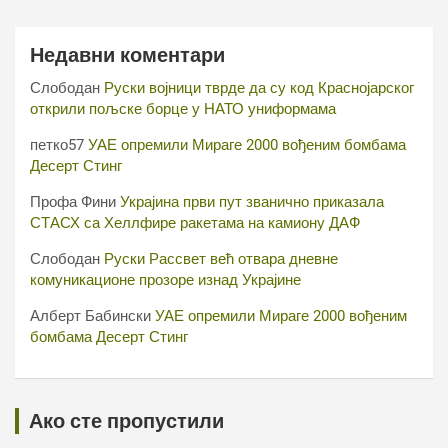
Недавни коментари
Слободан
Руски војници тврде да су код Краснојарског
открили пољске борце у НАТО униформама
петко57
УАЕ опремили Мираге 2000 вођеним бомбама
Десерт Стинг
Профа Фини
Украјина први пут званично приказала
СТАСХ са Хеллфире ракетама на камиону ДАФ
Слободан
Руски Рассвет већ отвара дневне
комуникационе прозоре изнад Украјине
Алберт Бабински
УАЕ опремили Мираге 2000 вођеним
бомбама Десерт Стинг
Ако сте пропустили