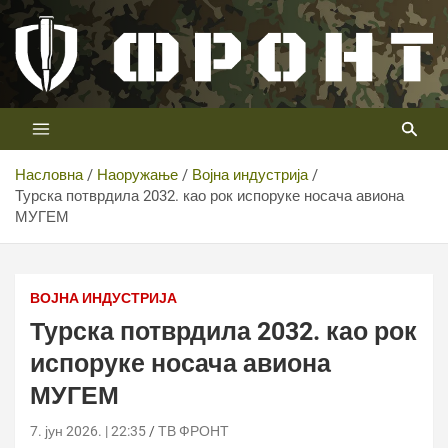
Скип
то
цонтент
Први војни канал у Србији
Телевизија ФРОНТ
Насловна
Наоружање
Војна индустрија
Турска потврдила 2032. као рок испоруке носача авиона
МУГЕМ
ВОЈНА ИНДУСТРИЈА
Турска потврдила 2032. као рок
испоруке носача авиона
МУГЕМ
7. јун 2026. | 22:35
ТВ ФРОНТ