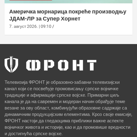
Америчка морнарица покреће производњу
ЈДАМ-ЛР за Супер Хорнет
7. август 2026. | 09:10
Телевизија ФРОНТ је образовно-забавни телевизијски
канал који се посвећује промовисању српске војничке
традиције и афирмацији српске војске. Примарни циљ
канала је да на савремен и модеран начин обрађује теме
везане за ову област, комбинујући образовне садржаје са
динамичним продукцијским елементима. Кроз своје емисије,
ФРОНТ настоји да гледаоцима приближи важне аспекте
војничког живота и историје, као и да промовише вредности
и достигнућа српске војске.