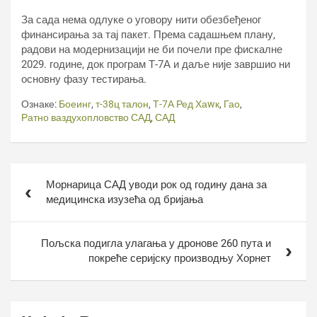
За сада нема одлуке о уговору нити обезбеђеног
финансирања за тај пакет. Према садашњем плану,
радови на модернизацији не би почели пре фискалне
2029. године, док програм Т-7А и даље није завршио ни
основну фазу тестирања.
Ознаке:
Боеинг
,
т-38ц талон
,
Т-7А Ред Хаwк
,
Гао
,
Ратно ваздухопловство САД
,
САД
Кретање
Морнарица САД уводи рок од годину дана за
чланка
медицинска изузећа од бријања
Пољска подигла улагања у дронове 260 пута и
покреће серијску производњу Хорнет