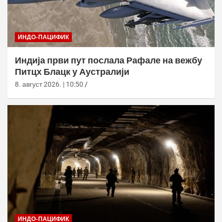
ИНДО-ПАЦИФИК
Индија први пут послала Рафале на вежбу
Питцх Блацк у Аустралији
8. август 2026. | 10:50
ИНДО-ПАЦИФИК