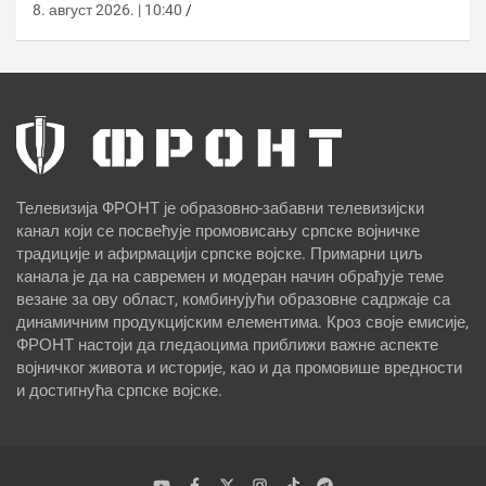
8. август 2026. | 10:40
Телевизија ФРОНТ је образовно-забавни телевизијски
канал који се посвећује промовисању српске војничке
традиције и афирмацији српске војске. Примарни циљ
канала је да на савремен и модеран начин обрађује теме
везане за ову област, комбинујући образовне садржаје са
динамичним продукцијским елементима. Кроз своје емисије,
ФРОНТ настоји да гледаоцима приближи важне аспекте
војничког живота и историје, као и да промовише вредности
и достигнућа српске војске.