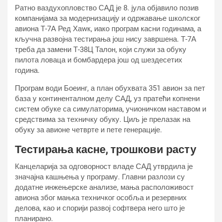
Ратно ваздухопловство САД је 8. јула објавило позив
компанијама за модернизацију и одржавање школског
авиона Т-7А Ред Хаwк, иако програм касни годинама, а
кључна развојна тестирања још нису завршена. Т-7А
треба да замени Т-38Ц Талон, који служи за обуку
пилота ловаца и бомбардера још од шездесетих
година.
Програм води Боеинг, а план обухвата 351 авион за пет
база у континенталном делу САД, уз пратећи копнени
систем обуке са симулаторима, учионичком наставом и
средствима за техничку обуку. Циљ је прелазак на
обуку за авионе четврте и пете генерације.
Тестирања касне, трошкови расту
Канцеларија за одговорност владе САД утврдила је
значајна кашњења у програму. Главни разлози су
додатне инжењерске анализе, мања расположивост
авиона због мањка техничког особља и резервних
делова, као и спорији развој софтвера него што је
планирано.