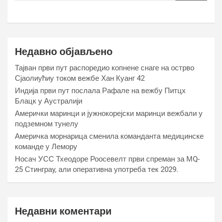
Недавно објављено
Тајван први пут распоредио копнене снаге на острво
Сјаолиућиу током вежбе Хан Куанг 42
Индија први пут послала Рафале на вежбу Питцх
Блацк у Аустралији
Амерички маринци и јужнокорејски маринци вежбали у
подземном тунелу
Америчка морнарица сменила команданта медицинске
команде у Лемору
Носач УСС Тхеодоре Роосевелт први спреман за МQ-
25 Стинграy, али оперативна употреба тек 2029.
Недавни коментари