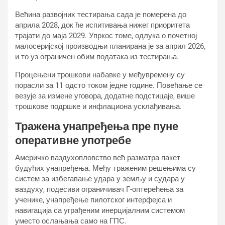
Већина развојних тестирања сада је померена до
априла 2028, док ће испитивања нижег приоритета
трајати до маја 2029. Упркос томе, одлука о почетној
малосеријској производњи планирана је за април 2026,
и то уз ограничен обим података из тестирања.
Процењени трошкови набавке у међувремену су
порасли за 11 одсто током једне године. Повећање се
везује за измене уговора, додатне подстицаје, више
трошкове подршке и инфлациона усклађивања.
Тражена унапређења пре пуне
оперативне употребе
Америчко ваздухопловство већ разматра пакет
будућих унапређења. Међу траженим решењима су
систем за избегавање удара у земљу и судара у
ваздуху, подесиви ограничивач Г-оптерећења за
ученике, унапређење пилотског интерфејса и
навигација са уграђеним инерцијалним системом
уместо ослањања само на ГПС.