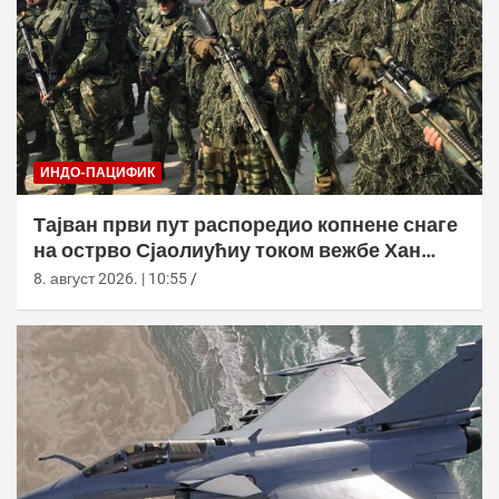
ИНДО-ПАЦИФИК
Тајван први пут распоредио копнене снаге
на острво Сјаолиућиу током вежбе Хан
Куанг 42
8. август 2026. | 10:55