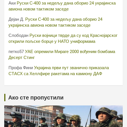
Аки
Руски С-400 за недељу дана оборио 24 украјинска
авиона новом тактиком заседе
Дејан Д.
Руски С-400 за недељу дана оборио 24
украјинска авиона новом тактиком заседе
Слободан
Руски војници тврде да су код Краснојарског
открили пољске борце у НАТО униформама
петко57
УАЕ опремили Мираге 2000 вођеним бомбама
Десерт Стинг
Профа Фини
Украјина први пут званично приказала
СТАСХ са Хеллфире ракетама на камиону ДАФ
Ако сте пропустили