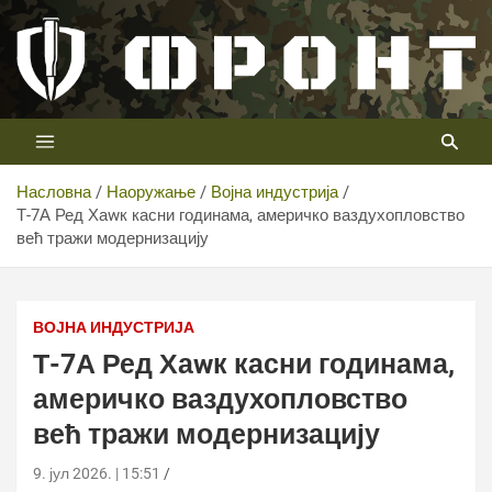
Скип
то
цонтент
Први војни канал у Србији
Телевизија ФРОНТ
Насловна
Наоружање
Војна индустрија
Т-7А Ред Хаwк касни годинама, америчко ваздухопловство
већ тражи модернизацију
Т-7А Ред Хаwк касни годинама, америчко
ваздухопловство већ тражи модернизацију
ВОЈНА ИНДУСТРИЈА
Т-7А Ред Хаwк касни годинама,
америчко ваздухопловство
већ тражи модернизацију
9. јул 2026. | 15:51