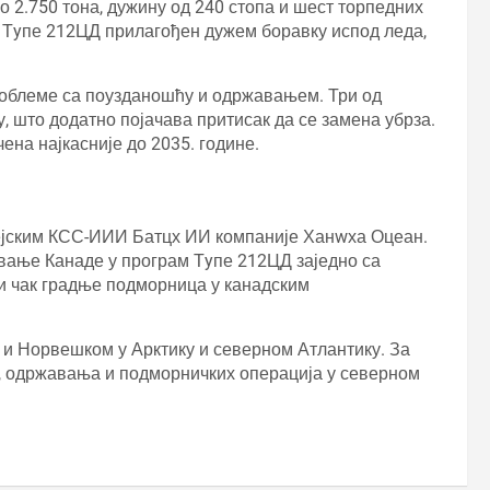
2.750 тона, дужину од 240 стопа и шест торпедних
е Тyпе 212ЦД прилагођен дужем боравку испод леда,
облеме са поузданошћу и одржавањем. Три од
, што додатно појачава притисак да се замена убрза.
на најкасније до 2035. године.
рејским КСС-ИИИ Батцх ИИ компаније Ханwха Оцеан.
вање Канаде у програм Тyпе 212ЦД заједно са
и чак градње подморница у канадским
 и Норвешком у Арктику и северном Атлантику. За
е, одржавања и подморничких операција у северном