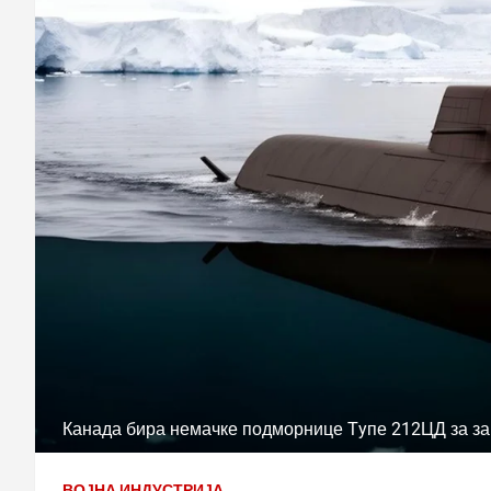
Канада бира немачке подморнице Тyпе 212ЦД за за
ВОЈНА ИНДУСТРИЈА