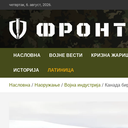
Скип
четвртак, 6. август, 2026.
то
цонтент
Први војни канал у Србији
Телевизија ФРОНТ
НАСЛОВНА
ВОЈНЕ ВЕСТИ
КРИЗНА ЖАРИ
ИСТОРИЈА
ЛАТИНИЦА
Насловна
Наоружање
Војна индустрија
Канада би