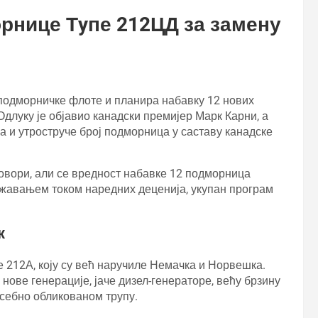
рнице Тyпе 212ЦД за замену
подморничке флоте и планира набавку 12 нових
луку је објавио канадски премијер Марк Карни, а
а и утроструче број подморница у саставу канадске
говори, али се вредност набавке 12 подморница
ржавањем током наредних деценија, укупан програм
к
 212А, коју су већ наручиле Немачка и Норвешка.
ове генерације, јаче дизел-генераторе, већу брзину
себно обликованом трупу.