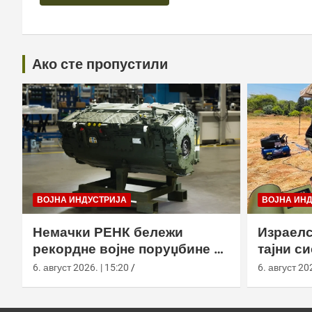
Ако сте пропустили
ВОЈНА ИНДУСТРИЈА
ВОЈНА ИН
Немачки РЕНК бележи
Израелс
рекордне војне поруџбине у
тајни с
2026. години
са капс
6. август 2026. | 15:20
6. август 202