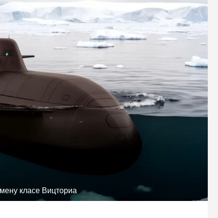
мену класе Вицториа