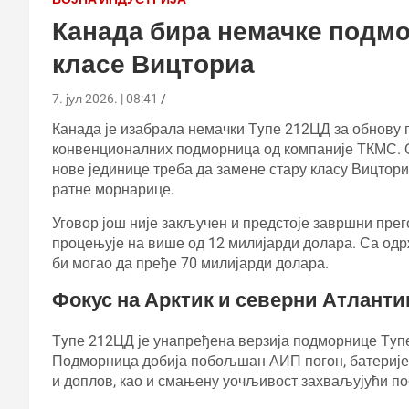
Канада бира немачке подмо
класе Вицториа
7. јул 2026. | 08:41
Канада је изабрала немачки Тyпе 212ЦД за обнову 
конвенционалних подморница од компаније ТКМС. Од
нове јединице треба да замене стару класу Вицтори
ратне морнарице.
Уговор још није закључен и предстоје завршни пре
процењује на више од 12 милијарди долара. Са од
би могао да пређе 70 милијарди долара.
Фокус на Арктик и северни Атланти
Тyпе 212ЦД је унапређена верзија подморнице Тyпе
Подморница добија побољшан АИП погон, батерије н
и доплов, као и смањену уочљивост захваљујући по