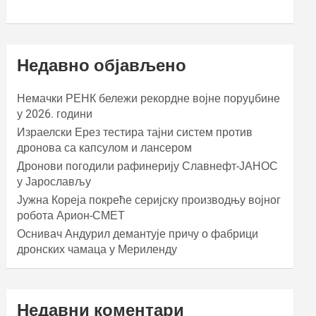
Недавно објављено
Немачки РЕНК бележи рекордне војне поруџбине
у 2026. години
Израелски Ерез тестира тајни систем против
дронова са капсулом и лансером
Дронови погодили рафинерију Славнефт-ЈАНОС
у Јарослављу
Јужна Кореја покреће серијску производњу војног
робота Арион-СМЕТ
Оснивач Андурил демантује причу о фабрици
дронских чамаца у Мериленду
Недавни коментари