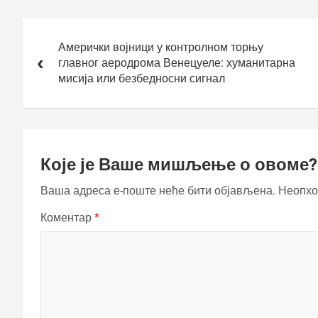
Кретање
чланка
Амерички војници у контролном торњу
главног аеродрома Венецуеле: хуманитарна
мисија или безбедносни сигнал
Које је Ваше мишљење о овоме?
Ваша адреса е-поште неће бити објављена.
Неопхо
Коментар
*