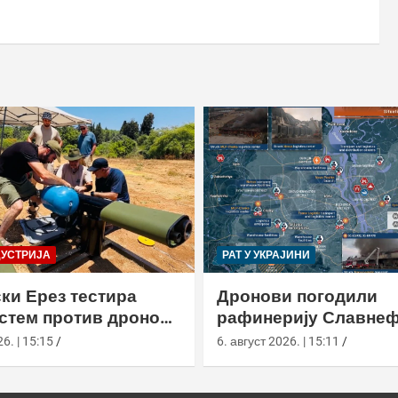
ДУСТРИЈА
РАТ У УКРАЈИНИ
ки Ерез тестира
Дронови погодили
истем против дронова
рафинерију Славнеф
улом и лансером
ЈАНОС у Јарослављ
6. | 15:15
6. август 2026. | 15:11