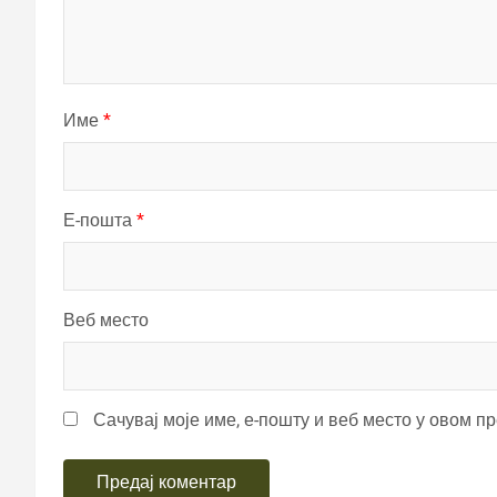
Име
*
Е-пошта
*
Веб место
Сачувај моје име, е-пошту и веб место у овом п