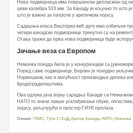
Нова подморница има површински депласман од око 
цеви калибра 533 мм. За Канаду је кључно то што ј
што је важно за патроле у арктичком појасу.
Садашња класа Вицториа већ дуго има озбиљне пр
четири канадске подморнице тренутно су на ремонту
Отава тражи да прва нова подморница буде испоруче
Јачање веза са Европом
Немачка понуда била је у конкуренцији са јужноко
Поред саме подморнице, Берлин је понудио укључи
Норвешком, као и могућност производње делова ил
бродоградилиштима.
Ова одлука јача војну сарадњу Канаде са Немачком
НАТО то значи лакше усклађивање обуке, логистик
појасу, укључујући и простор ГИУК пролаза.
Ознаке:
ТКМС
,
Тyпе 212ЦД
,
Арктик
,
Канада
,
НАТО
,
Немачка