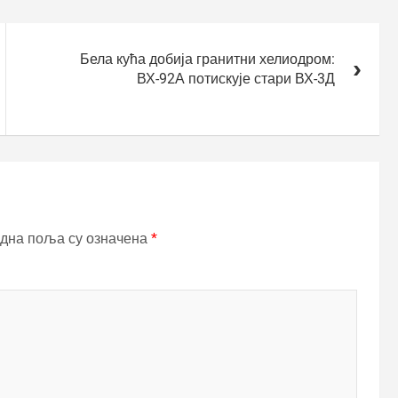
Бела кућа добија гранитни хелиодром:
ВХ-92А потискује стари ВХ-3Д
дна поља су означена
*