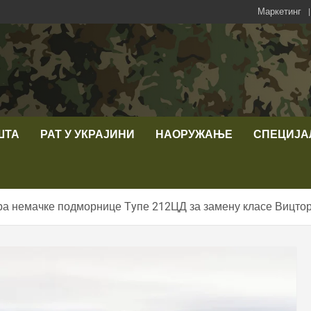
Маркетинг
ШТА
РАТ У УКРАЈИНИ
НАОРУЖАЊЕ
СПЕЦИЈА
ра немачке подморнице Тyпе 212ЦД за замену класе Вицто