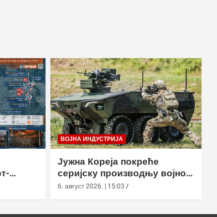
ВОЈНА ИНДУСТРИЈА
Јужна Кореја покреће
т-
серијску производњу војног
у
робота Арион-СМЕТ
6. август 2026. | 15:03