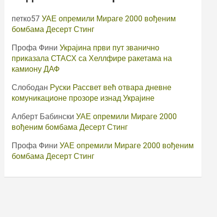
петко57
УАЕ опремили Мираге 2000 вођеним
бомбама Десерт Стинг
Профа Фини
Украјина први пут званично
приказала СТАСХ са Хеллфире ракетама на
камиону ДАФ
Слободан
Руски Рассвет већ отвара дневне
комуникационе прозоре изнад Украјине
Алберт Бабински
УАЕ опремили Мираге 2000
вођеним бомбама Десерт Стинг
Профа Фини
УАЕ опремили Мираге 2000 вођеним
бомбама Десерт Стинг