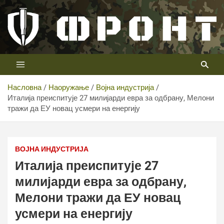
Скип
то
цонтент
Први војни канал у Србији
Телевизија ФРОНТ
Насловна
Наоружање
Војна индустрија
Италија преиспитује 27 милијарди евра за одбрану, Мелони
тражи да ЕУ новац усмери на енергију
ВОЈНА ИНДУСТРИЈА
Италија преиспитује 27
милијарди евра за одбрану,
Мелони тражи да ЕУ новац
усмери на енергију