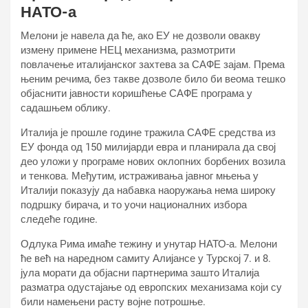
НАТО-а
Мелони је навела да ће, ако ЕУ не дозволи овакву
измену примене НЕЦ механизма, размотрити
повлачење италијанског захтева за САФЕ зајам. Према
њеним речима, без такве дозволе било би веома тешко
објаснити јавности коришћење САФЕ програма у
садашњем облику.
Италија је прошле године тражила САФЕ средства из
ЕУ фонда од 150 милијарди евра и планирала да свој
део уложи у програме нових оклопних борбених возила
и тенкова. Међутим, истраживања јавног мњења у
Италији показују да набавка наоружања нема широку
подршку бирача, и то уочи националних избора
следеће године.
Одлука Рима имаће тежину и унутар НАТО-а. Мелони
ће већ на наредном самиту Алијансе у Турској 7. и 8.
јула морати да објасни партнерима зашто Италија
разматра одустајање од европских механизама који су
били намењени расту војне потрошње.