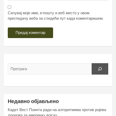
Сачувај моје име, е-пошту и веб место у овом
прегледачу веба за следећи пут када коментаришем.
Недавно објављено
Кадет Вест Поинта ради на алгоритмима против ројева
дронова за америчку војску