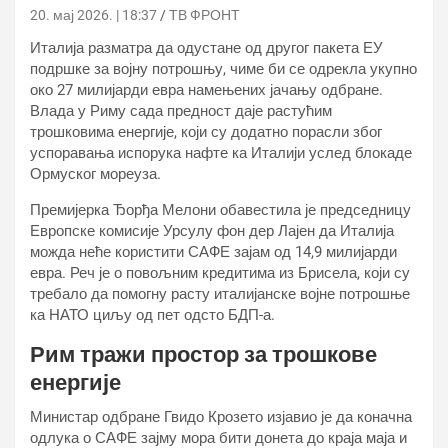
20. мај 2026. | 18:37
ТВ ФРОНТ
Италија разматра да одустане од другог пакета ЕУ
подршке за војну потрошњу, чиме би се одрекла укупно
око 27 милијарди евра намењених јачању одбране.
Влада у Риму сада предност даје растућим
трошковима енергије, који су додатно порасли због
успоравања испорука нафте ка Италији услед блокаде
Ормуског мореуза.
Премијерка Ђорђа Мелони обавестила је председницу
Европске комисије Урсулу фон дер Лајен да Италија
можда неће користити САФЕ зајам од 14,9 милијарди
евра. Реч је о повољним кредитима из Брисела, који су
требало да помогну расту италијанске војне потрошње
ка НАТО циљу од пет одсто БДП-а.
Рим тражи простор за трошкове
енергије
Министар одбране Гвидо Крозето изјавио је да коначна
одлука о САФЕ зајму мора бити донета до краја маја и