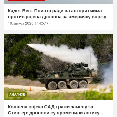
Кадет Вест Поинта ради на алгоритмима
против ројева дронова за америчку војску
10. август 2026. | 14:57
АНАЛИЗЕ
Копнена војска САД тражи замену за
Стингер: дронови су променили логику