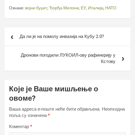
Ознаке:
војни буџет
,
Ђорђа Мелони
,
ЕУ
,
Италија
,
НАТО
Кретање
Да ли је на помолу инвазија на Кубу 2.0?
чланка
Дронови погодили ЛУКОИЛ-ову рафинерију у
Кстову
Које је Ваше мишљење о
овоме?
Ваша адреса е-поште неће бити објављена.
Неопходна
поља су означена
*
Коментар
*