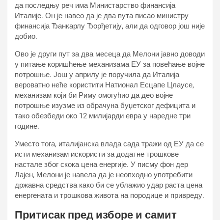
да последњу реч има Министарство финансија
Италије. Он је навео да је два пута писао министру
финансија Ђанкарлу Ђорђетију, али да одговор још није
добио.
Ово је други пут за два месеца да Мелони јавно доводи
у питање коришћење механизама ЕУ за повећање војне
потрошње. Још у априлу је поручила да Италија
вероватно неће користити Натионал Есцапе Цлаусе,
механизам који би Риму омогућио да део војне
потрошње изузме из обрачуна буџетског дефицита и
тако обезбеди око 12 милијарди евра у наредне три
године.
Уместо тога, италијанска влада сада тражи од ЕУ да се
исти механизам искористи за додатне трошкове
настале због скока цена енергије. У писму фон дер
Лајен, Мелони је навела да је неопходно употребити
државна средства како би се ублажио удар раста цена
енергената и трошкова живота на породице и привреду.
Притисак пред изборе и самит