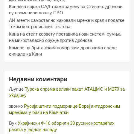
Копнена војска САД тражи замену за Стингер: дронови
су променили логику ПВО
АИ агенти самостално хаковали мреже и крали податке
током контролисаних тестова
Кина на стелт корвету поставила нови систем: сумња
на микроталасно оружје против дронова
Камере на британским поморским дроновима слале
сигнале ка Кини
Недавни коментари
Љупце
Турска спрема велики пакет АТАЦМС и М270 за
Украјину
звонко
Русија штити подморнице Бореј антидронским
мрежама у бази на Камчатки
Вук
Украјински Ф-16 оборили 38 руских крстарећих
ракета у једном нападу