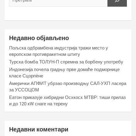
Недавно објављено
Пољска одбрамбена индустрија тражи место у
европском противракетном штиту
Турска бомба ТОЛУН-П спремна за борбену употребу
Индонезија почела градњу прве домаће подморнице
класе Сцорпèне
Амерички АПФИТ убрзао производњу САЛ-УХП ласера
за УССОЦОМ
Еатон приказује хибридни Осхкосх МТВР: тиши прилаз
и до 120 кW снаге на терену
Недавни коментари