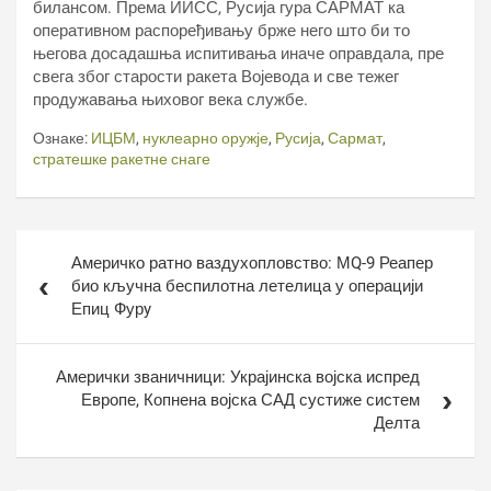
билансом. Према ИИСС, Русија гура САРМАТ ка
оперативном распоређивању брже него што би то
његова досадашња испитивања иначе оправдала, пре
свега због старости ракета Војевода и све тежег
продужавања њиховог века службе.
Ознаке:
ИЦБМ
,
нуклеарно оружје
,
Русија
,
Сармат
,
стратешке ракетне снаге
Кретање
Америчко ратно ваздухопловство: МQ-9 Реапер
чланка
био кључна беспилотна летелица у операцији
Епиц Фурy
Амерички званичници: Украјинска војска испред
Европе, Копнена војска САД сустиже систем
Делта