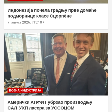
Индонезија почела градњу прве домаће
подморнице класе Сцорпèне
7. август 2026. | 15:10
ВОЈНА ИНДУСТРИЈА
Амерички АПФИТ убрзао производњу
САЛ-УХП ласера за УССОЦОМ