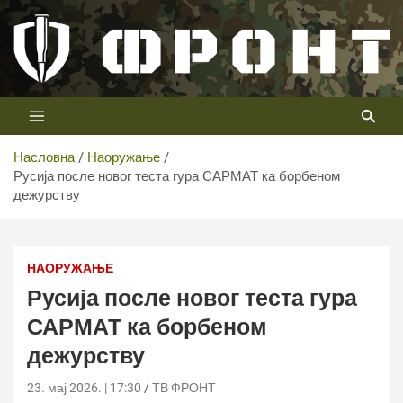
Скип
то
цонтент
Први војни канал у Србији
Телевизија ФРОНТ
Насловна
Наоружање
Русија после новог теста гура САРМАТ ка борбеном
дежурству
Русија после новог теста гура САРМАТ ка борбеном
дежурству
НАОРУЖАЊЕ
Русија после новог теста гура
САРМАТ ка борбеном
дежурству
23. мај 2026. | 17:30
ТВ ФРОНТ