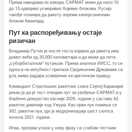
Према наводима из извора, САРМАТ може да носи 10
до 15 одвојиво усмеривих бојевих блокова. Русија
такође планира да ракету опреми хиперсоничним
блоком Авангард.
Пут ка распоређивању остаје
ризичан
Владимир Путин је после теста изјавио да ракета има
домет већи од 35.000 километара и да може да лети
„суборбиталном“ путањом. Према анализи ИИСС, то се
односи на могућност прилаза Сједињеним Државама са
југа, мимо радара усмерених ка арктичком правцу.
Командант Стратешких ракетних снага Сергеј Каракајев
рекао је да је тест отворио пут за увођење САРМАТ-а у
борбено дежурство касније 2026. године у саставу 62.
ракетне дивизије код Ужура. Као први пук помиње се
302. ракетни пук, где је модернизација шест силоса
почела 2021. године.
Ипак, програм улази у нову фазу са слабим тестним