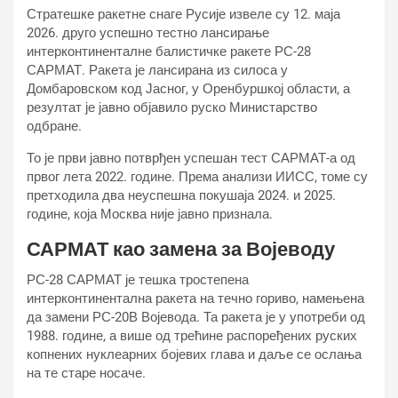
Стратешке ракетне снаге Русије извеле су 12. маја
2026. друго успешно тестно лансирање
интерконтиненталне балистичке ракете РС-28
САРМАТ. Ракета је лансирана из силоса у
Домбаровском код Јасног, у Оренбуршкој области, а
резултат је јавно објавило руско Министарство
одбране.
То је први јавно потврђен успешан тест САРМАТ-а од
првог лета 2022. године. Према анализи ИИСС, томе су
претходила два неуспешна покушаја 2024. и 2025.
године, која Москва није јавно признала.
САРМАТ као замена за Војеводу
РС-28 САРМАТ је тешка тростепена
интерконтинентална ракета на течно гориво, намењена
да замени РС-20В Војевода. Та ракета је у употреби од
1988. године, а више од трећине распоређених руских
копнених нуклеарних бојевих глава и даље се ослања
на те старе носаче.