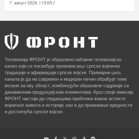
7. август 2026. | 15:05
Телевизија ФРОНТ је образовно-забавни телевизијски
канал који се посвећује промовисању српске војничке
традиције и афирмацији српске војске. Примарни циљ
канала је да на савремен и модеран начин обрађује теме
везане за ову област, комбинујући образовне садржаје са
динамичним продукцијским елементима. Кроз своје емисије,
ФРОНТ настоји да гледаоцима приближи важне аспекте
војничког живота и историје, као и да промовише вредности
и достигнућа српске војске.