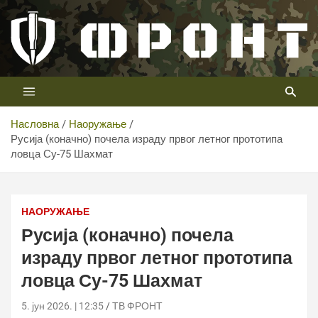
Скип
то
цонтент
Први војни канал у Србији
Телевизија ФРОНТ
Насловна
Наоружање
Русија (коначно) почела израду првог летног прототипа
ловца Су-75 Шахмат
Русија почела израду првог летног прототипа ловца
Су-75 Цхецкмате
НАОРУЖАЊЕ
Русија (коначно) почела
израду првог летног прототипа
ловца Су-75 Шахмат
5. јун 2026. | 12:35
ТВ ФРОНТ