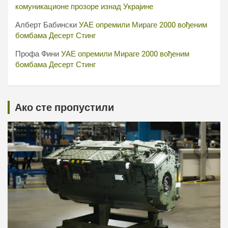
комуникационе прозоре изнад Украјине
Алберт Бабински
УАЕ опремили Мираге 2000 вођеним
бомбама Десерт Стинг
Профа Фини
УАЕ опремили Мираге 2000 вођеним
бомбама Десерт Стинг
Ако сте пропустили