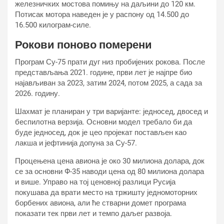
железничких мостова помињу на даљини до 120 км.
Потисак мотора наведен је у распону од 14.500 до
16.500 килограм-силе.
Рокови поново померени
Програм Су-75 прати дуг низ пробијених рокова. После
представљања 2021. године, први лет је најпре био
најављиван за 2023, затим 2024, потом 2025, а сада за
2026. годину.
Шахмат је планиран у три варијанте: једносед, двосед и
беспилотна верзија. Основни модел требало би да
буде једносед, док је цео пројекат постављен као
лакша и јефтинија допуна за Су-57.
Процењена цена авиона је око 30 милиона долара, док
се за основни Ф-35 наводи цена од 80 милиона долара
и више. Управо на тој ценовној разлици Русија
покушава да врати место на тржишту једномоторних
борбених авиона, али ће стварни домет програма
показати тек први лет и темпо даљег развоја.