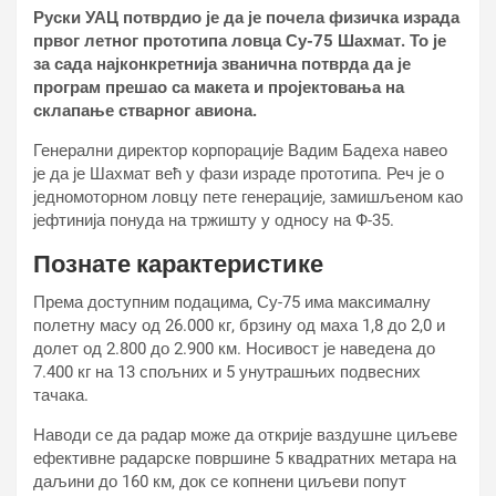
Руски УАЦ потврдио је да је почела физичка израда
првог летног прототипа ловца Су-75 Шахмат. То је
за сада најконкретнија званична потврда да је
програм прешао са макета и пројектовања на
склапање стварног авиона.
Генерални директор корпорације Вадим Бадеха навео
је да је Шахмат већ у фази израде прототипа. Реч је о
једномоторном ловцу пете генерације, замишљеном као
јефтинија понуда на тржишту у односу на Ф-35.
Познате карактеристике
Према доступним подацима, Су-75 има максималну
полетну масу од 26.000 кг, брзину од маха 1,8 до 2,0 и
долет од 2.800 до 2.900 км. Носивост је наведена до
7.400 кг на 13 спољних и 5 унутрашњих подвесних
тачака.
Наводи се да радар може да открије ваздушне циљеве
ефективне радарске површине 5 квадратних метара на
даљини до 160 км, док се копнени циљеви попут