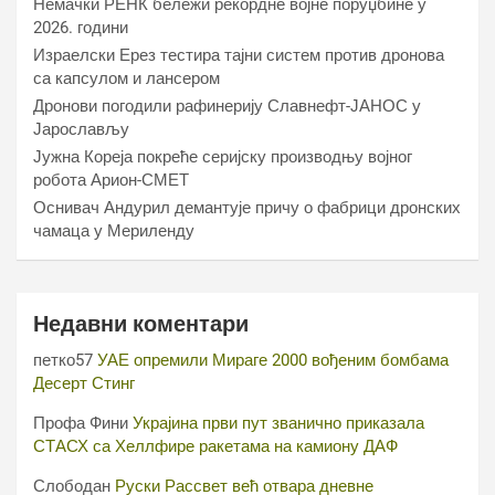
Немачки РЕНК бележи рекордне војне поруџбине у
2026. години
Израелски Ерез тестира тајни систем против дронова
са капсулом и лансером
Дронови погодили рафинерију Славнефт-ЈАНОС у
Јарослављу
Јужна Кореја покреће серијску производњу војног
робота Арион-СМЕТ
Оснивач Андурил демантује причу о фабрици дронских
чамаца у Мериленду
Недавни коментари
петко57
УАЕ опремили Мираге 2000 вођеним бомбама
Десерт Стинг
Профа Фини
Украјина први пут званично приказала
СТАСХ са Хеллфире ракетама на камиону ДАФ
Слободан
Руски Рассвет већ отвара дневне