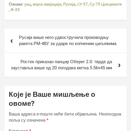
Ознаке:
уац
,
војна авијација
,
Русија
,
сУ-57
,
Су-75 Цхецкмате
,
Ф-35
Кретање
Русија више него удвостручила производњу
чланка
ракета РМ-48У за ударе по копненим циљевима
Ростек приказао панцир Оберег 2.0: тврде да
зауставља више од 20 погодака метка 5.56×45 мм
Које је Ваше мишљење о
овоме?
Ваша адреса е-поште неће бити објављена.
Неопходна
поља су означена
*