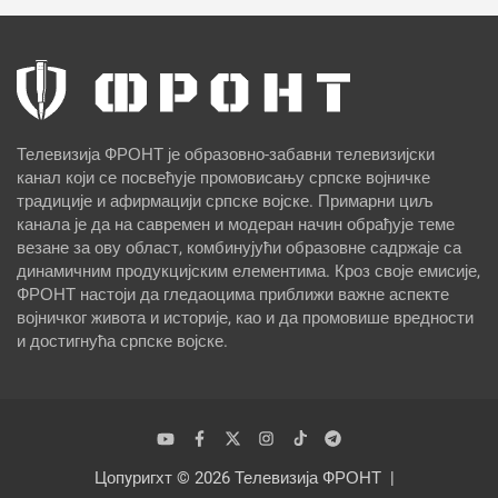
Телевизија ФРОНТ је образовно-забавни телевизијски
канал који се посвећује промовисању српске војничке
традиције и афирмацији српске војске. Примарни циљ
канала је да на савремен и модеран начин обрађује теме
везане за ову област, комбинујући образовне садржаје са
динамичним продукцијским елементима. Кроз своје емисије,
ФРОНТ настоји да гледаоцима приближи важне аспекте
војничког живота и историје, као и да промовише вредности
и достигнућа српске војске.
Цопyригхт © 2026
Телевизија ФРОНТ