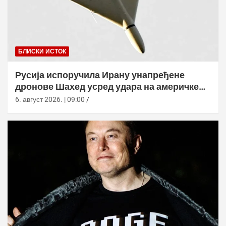
БЛИСКИ ИСТОК
Русија испоручила Ирану унапређене
дронове Шахед усред удара на америчке
базе
6. август 2026. | 09:00