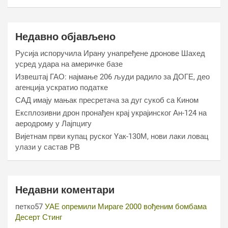
Недавно објављено
Русија испоручила Ирану унапређене дронове Шахед
усред удара на америчке базе
Извештај ГАО: најмање 206 људи радило за ДОГЕ, део
агенција ускратио податке
САД имају мањак пресретача за дуг сукоб са Кином
Експлозивни дрон пронађен крај украјинског Ан-124 на
аеродрому у Лајпцигу
Вијетнам први купац руског Yак-130М, нови лаки ловац
улази у састав РВ
Недавни коментари
петко57
УАЕ опремили Мираге 2000 вођеним бомбама
Десерт Стинг