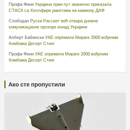
Профа Фини
Украјина први пут званично приказала
СТАСХ са Хеллфире ракетама на камиону ДАФ
Слободан
Руски Рассвет већ отвара дневне
комуникационе прозоре изнад Украјине
Алберт Бабински
УАЕ опремили Мираге 2000 вођеним
бомбама Десерт Стинг
Профа Фини
УАЕ опремили Мираге 2000 вођеним
бомбама Десерт Стинг
Ако сте пропустили