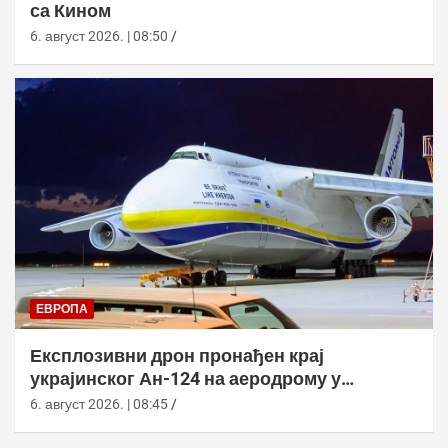
са Кином
6. август 2026. | 08:50
ЕВРОПА
Експлозивни дрон пронађен крај
украјинског Ан-124 на аеродрому у
Лајпцигу
6. август 2026. | 08:45