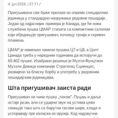
4. јул 2026. | 21:11
Пригушивачи све брже прелазе из опреме специјалних
јединица у стандардно наоружање редовне пешадије.
Један од најјаснијих примера је Канада, где ће нова
службена пушка ЦМАР стизати са компактним склопом
који обједињује пригушивач, кочницу трзаја и скривач
пламена.
ЦМАР је намењен замени пушака Ц7 и Ц8, а Цолт
Цанада треба у наредним годинама да испоручи до
65.402 пушке. Изабрано решење је Мулти-Фунцтион
Муззле Девице компаније Стратегиц Сциенцес,
развијено за блиску борбу и употребу у редовним
пешадијским јединицама.
Шта пригушивач заиста ради
Пригушивач не чини пушку „тихом“. Пуцањ и даље
остаје јасан, али се ударни звук на устима цеви
смањује тако што се барутни гасови шире, хладе и
успоравају пре изласка из оружја. Код надзвучне