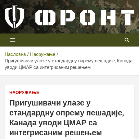
Скип
то
цонтент
Први војни канал у Србији
Телевизија ФРОНТ
Насловна
Наоружање
Пригушивачи улазе у стандардну опрему пешадије, Канада
уводи ЦМАР са интегрисаним решењем
Пригушивачи улазе у стандардну опрему пешадије,
Канада уводи ЦМАР са интегрисаним решењем
НАОРУЖАЊЕ
Пригушивачи улазе у
стандардну опрему пешадије,
Канада уводи ЦМАР са
интегрисаним решењем