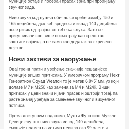
муниције остаје и посебан прасак зрна при пробијању
звучног зида.
Ниво звука код пуцња обично се креће између 150 и
165 децибела, док већ вредности изнад 140 децибела
носе ризик од трајног оштећења слуха. Зато се
пригушивачи све више посматрају као средство
заштите војника, а не само као додатак за скривено
дејство.
Нови захтеви за наоружање
Овај тренд прати и увођење снажније пешадијске
муниције виших притисака. У америчком програму Неxт
Генератион Сqуад Wеапон то је метак 6.8×51мм, уз који
долазе М7 и М250 као замена за М4 и М249. Виши
притисак у цеви значи и јачи прасак и оштрији трзај, па
расте значај уређаја за смањење звучног и визуелног
потписа.
Према доступним подацима, Мулти-Фунцтион Муззле
Девице спушта ниво звука испод 140 децибела,
смањује пламен на устима цеви за око 99 одсто и