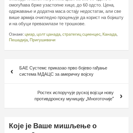
омогућава брже узастопне хице, до 60 одсто. Цена,
одржавање и додатна маса остају недостатак, али све
више армија очигледно процењује да корист на бојишту
и на обуци превазилази те трошкове.
Ознаке:
цмар
,
цолт цанада
,
стратегиц сциенцес
,
Канада
,
Пешадија
,
Пригушивачи
Кретање
БАЕ Сyстемс приказао прво бојево гађање
чланка
система МДАЦС за америчку војску
Ростех испоручује руској војсци нову
противдронску муницију „Многоточије“
Које је Ваше мишљење о