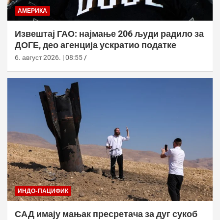
АМЕРИКА
Извештај ГАО: најмање 206 људи радило за
ДОГЕ, део агенција ускратио податке
6. август 2026. | 08:55
ИНДО-ПАЦИФИК
САД имају мањак пресретача за дуг сукоб