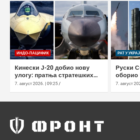
ИНДО-ПАЦИФИК
РАТ У УКРА
Кинески Ј-20 добио нову
Руски С
улогу: пратња стратешких
оборио 
бомбардера Х-6Н
новом т
7. август 2026. | 09:25
7. август 202