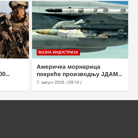
ВОЈНА ИНДУСТРИЈА
Америчка морнарица
00
покреће производњу ЈДАМ-
2 земље
ЛР за Супер Хорнет
7. август 2026. | 09:10