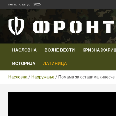
Скип
петак, 7. август, 2026.
то
цонтент
Први војни канал у Србији
Телевизија ФРОНТ
НАСЛОВНА
ВОЈНЕ ВЕСТИ
КРИЗНА ЖАРИ
ИСТОРИЈА
ЛАТИНИЦА
Насловна
Наоружање
Помама за остацима кинеске р