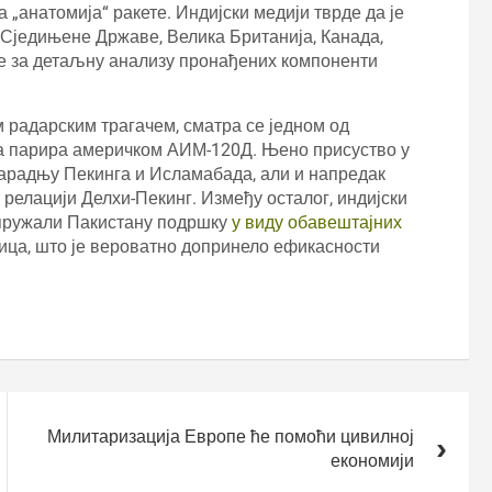
 „анатомија“ ракете. Индијски медији тврде да је
Сједињене Државе, Велика Британија, Канада,
е за детаљну анализу пронађених компоненти
 радарским трагачем, сматра се једном од
 да парира америчком АИМ-120Д. Њено присуство у
сарадњу Пекинга и Исламабада, али и напредак
а релацији Делхи-Пекинг. Између осталог, индијски
к пружали Пакистану подршку
у виду обавештајних
ница, што је вероватно допринело ефикасности
Милитаризација Европе ће помоћи цивилној
економији