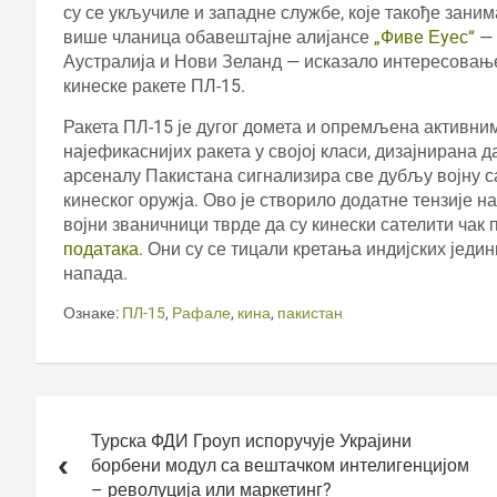
су се укључиле и западне службе, које такође занима
више чланица обавештајне алијансе
„Фиве Еyес“
— 
Аустралија и Нови Зеланд — исказало интересовањ
кинеске ракете ПЛ-15.
Ракета ПЛ-15 је дугог домета и опремљена активним
најефикаснијих ракета у својој класи, дизајнирана
арсеналу Пакистана сигнализира све дубљу војну 
кинеског оружја. Ово је створило додатне тензије н
војни званичници тврде да су кинески сателити ча
података.
Они су се тицали кретања индијских једи
напада.
Ознаке:
ПЛ-15
,
Рафале
,
кина
,
пакистан
Кретање
чланка
Турска ФДИ Гроуп испоручује Украјини
борбени модул са вештачком интелигенцијом
– револуција или маркетинг?