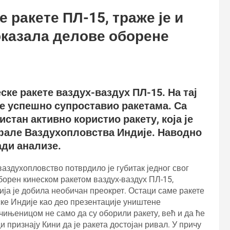
 ракете ПЛ-15, траже је и
оказала делове оборене
ске ракете ваздух-ваздух ПЛ-15. На тај
е успешно супроставио ракетама. Са
кистан активно користио ракету, која је
фале Ваздухопловства Индије. Наводно
ади анализе.
ваздухопловство потврдило је губитак једног свог
 оборен кинеском ракетом ваздух-ваздух ПЛ-15,
ја је добила необичан преокрет. Остаци саме ракете
ске Индије као део презентације уништене
чињеницом не само да су оборили ракету, већ и да ће
 признају Кини да је ракета достојан ривал. У причу