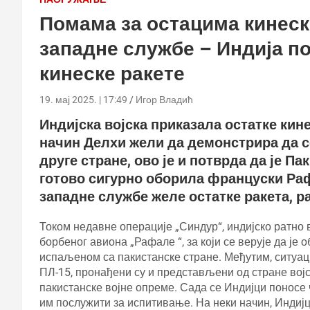
Помама за остацима кинеске
западне службе – Индија п
кинеске ракете
19. мај 2025. | 17:49
Игор Владић
Индијска војска приказала остатке кине
начин Делхи жели да демонстрира да с
друге стране, ово је и потврда да је Па
готово сигурно оборила француски Ра
западне службе желе остатке ракета, р
Током недавне операције „Синдур“, индијско ратно 
борбеног авиона „Рафале “, за који се верује да је
испаљеном са пакистанске стране. Међутим, ситуаци
ПЛ-15, пронађени су и представљени од стране вој
пакистанске војне опреме. Сада се Индијци поносе 
им послужити за испитивање. На неки начин, Индијци