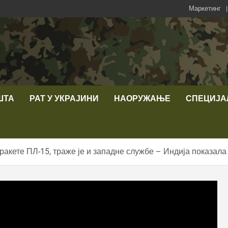
Маркетинг
ШТА
РАТ У УКРАЈИНИ
НАОРУЖАЊЕ
СПЕЦИЈА
акете ПЛ-15, траже је и западне службе – Индија показала