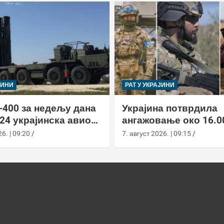
ЈИНИ
РАТ У УКРАЈИНИ
-400 за недељу дана
Украјина потврдила
24 украјинска авиона
ангажовање око 16.0
актиком заседе
страних бораца из 7
6. | 09:20
7. август 2026. | 09:15