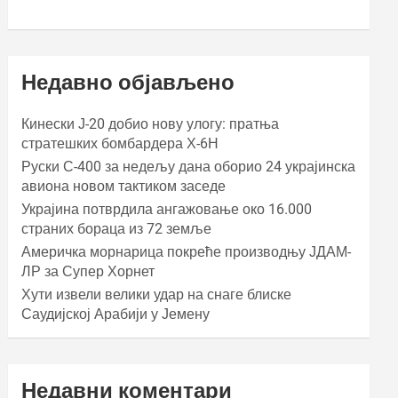
Недавно објављено
Кинески Ј-20 добио нову улогу: пратња
стратешких бомбардера Х-6Н
Руски С-400 за недељу дана оборио 24 украјинска
авиона новом тактиком заседе
Украјина потврдила ангажовање око 16.000
страних бораца из 72 земље
Америчка морнарица покреће производњу ЈДАМ-
ЛР за Супер Хорнет
Хути извели велики удар на снаге блиске
Саудијској Арабији у Јемену
Недавни коментари