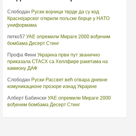
Слободан
Руски војници тврде да су код
Краснојарског открили пољске борце у НАТО
униформама
петко57
УАЕ опремили Мираге 2000 вођеним
бомбама Десерт Стинг
Профа Фини
Украјина први пут званично
приказала СТАСХ са Хеллфире ракетама на
камиону ДАФ
Слободан
Руски Рассвет већ отвара дневне
комуникационе прозоре изнад Украјине
Алберт Бабински
УАЕ опремили Мираге 2000
вођеним бомбама Десерт Стинг