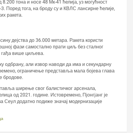
 8.200 тона и носе 48 Мк-41 ћелија, уз могућност
3. Поред тога, на броду су и КВЛС лансирне ћелије,
их ракета.
ину дејства до 36.000 метара. Ракета користи
авршној фази самостално прати циљ без сталног
о гађа више циљева.
ку одбрану, али извор наводи да има и секундарну
овремено, ограничење представља мала бојева глава
е бродове.
ставља ширење свог балистичког арсенала,
лица од 2021. године. Истовремено, Пјонгјанг је
 за Сеул додатно подиже значај модернизације
ца