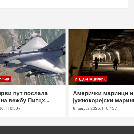
ИФИК
ИНДО-ПАЦИФИК
први пут послала
Амерички маринци и
на вежбу Питцх
јужнокорејски марин
 Аустралији
вежбали у подземно
6. | 10:50
8. август 2026. | 10:45