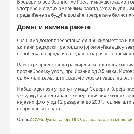
Бродови класе Јеонгјо тхе Греат имају депласман од
употребе и других америчких ракета, укључујући СМ-
предвиђене за будуће домаће пресретаче балистичк
Домет и намена ракете
СМ-6 има домет пресретања од 460 километара и вис
активни радарски трагач, што јој омогућава да у з
навођења са брода и да један разарач истовремен
Ракета је првенствено развијена за противбалистич
противбродску улогу, при брзини од 3,5 маха. Ист
од 64 килограма, што смањује ефекат удара на ратн
Набавка долази у тренутку када Северна Кореја на
укључујући и тестирање хиперсоничних клизних лете
најавио флоту од 12 разарача до 2034. године, што
површинских снага.
Ознаке:
СМ-6
,
Јужна Кореја
,
ПВО
,
разарачи
,
ратна морнари