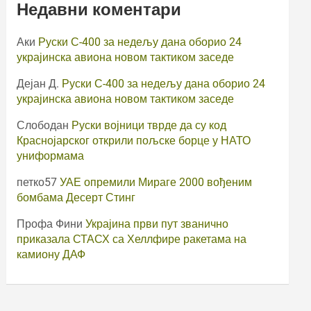
Недавни коментари
Аки
Руски С-400 за недељу дана оборио 24
украјинска авиона новом тактиком заседе
Дејан Д.
Руски С-400 за недељу дана оборио 24
украјинска авиона новом тактиком заседе
Слободан
Руски војници тврде да су код
Краснојарског открили пољске борце у НАТО
униформама
петко57
УАЕ опремили Мираге 2000 вођеним
бомбама Десерт Стинг
Профа Фини
Украјина први пут званично
приказала СТАСХ са Хеллфире ракетама на
камиону ДАФ