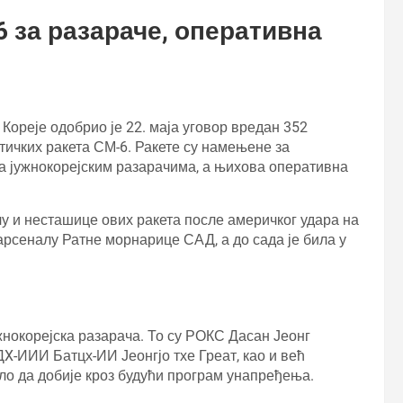
 за разараче, оперативна
Кореје одобрио је 22. маја уговор вредан 352
ичких ракета СМ-6. Ракете су намењене за
на јужнокорејским разарачима, а њихова оперативна
чу и несташице ових ракета после америчког удара на
 арсеналу Ратне морнарице САД, а до сада је била у
ужнокорејска разарача. То су РОКС Дасан Јеонг
ДX-ИИИ Батцх-ИИ Јеонгјо тхе Греат, као и већ
ало да добије кроз будући програм унапређења.