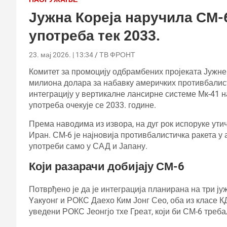
Јужна Кореја наручила СМ-6
употреба тек 2033.
23. мај 2026. | 13:34
ТВ ФРОНТ
Комитет за промоцију одбрамбених пројеката Јужне 
милиона долара за набавку америчких противбалист
интеграцију у вертикалне лансирне системе Мк-41 
употреба очекује се 2033. године.
Према наводима из извора, на дуг рок испоруке ути
Иран. СМ-6 је најновија противбалистичка ракета у
употреби само у САД и Јапану.
Који разарачи добијају СМ-6
Потврђено је да је интеграција планирана на три ј
Yакyонг и РОКС Даехо Ким Јонг Сео, оба из класе К
уведени РОКС Јеонгјо тхе Греат, који би СМ-6 треб