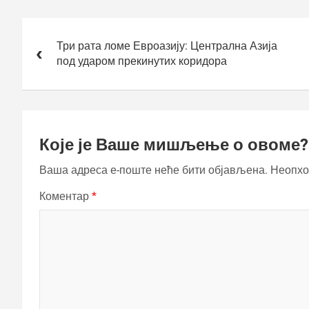
Кретање
чланка
Три рата ломе Евроазију: Централна Азија
под ударом прекинутих коридора
Које је Ваше мишљење о овоме?
Ваша адреса е-поште неће бити објављена.
Неопхо
Коментар
*