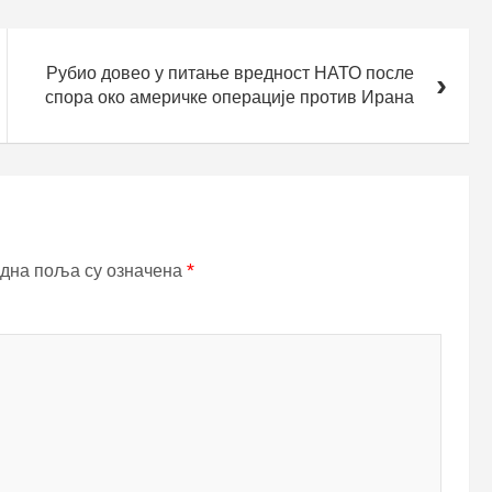
Рубио довео у питање вредност НАТО после
спора око америчке операције против Ирана
дна поља су означена
*