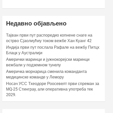
Недавно објављено
Тајван први пут распоредио копнене снаге на
острво Сјаолиућиу током вежбе Хан Куанг 42
Индија први пут послала Рафале на вежбу Питцх
Блацк у Аустралији
Амерички маринци и јужнокорејски маринци
вежбали у подземном тунелу
Америчка морнарица сменила команданта
медицинске команде у Лемору
Носач УСС Тхеодоре Роосевелт први спреман за
МQ-25 Стинграy, али оперативна употреба тек
2029.