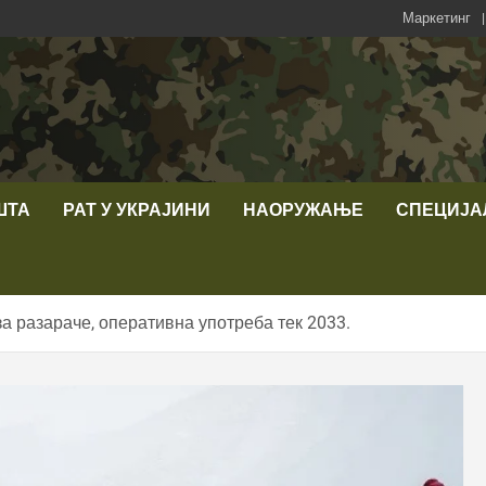
Маркетинг
ШТА
РАТ У УКРАЈИНИ
НАОРУЖАЊЕ
СПЕЦИЈА
а разараче, оперативна употреба тек 2033.