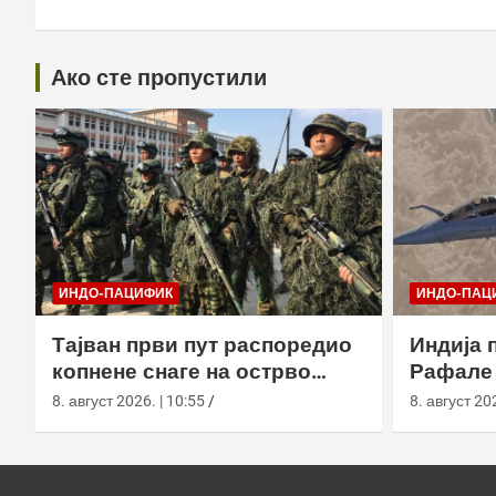
Ако сте пропустили
ИНДО-ПАЦИФИК
ИНДО-ПАЦ
Тајван први пут распоредио
Индија 
копнене снаге на острво
Рафале 
Сјаолиућиу током вежбе Хан
Блацк у
8. август 2026. | 10:55
8. август 202
Куанг 42