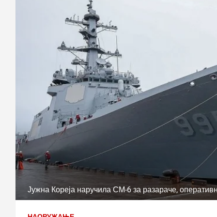
Јужна Кореја наручила СМ-6 за разараче, оперативн
НАОРУЖАЊЕ