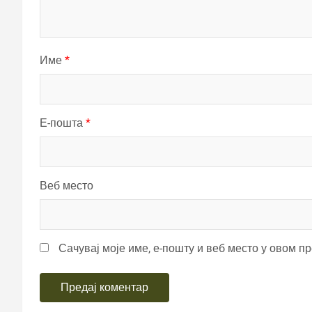
Име
*
Е-пошта
*
Веб место
Сачувај моје име, е-пошту и веб место у овом п