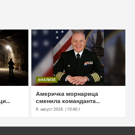
АНАЛИЗЕ
Америчка морнарица
ци
сменила команданта
м тунелу
медицинске команде у
8. август 2026. | 10:40
Лемору