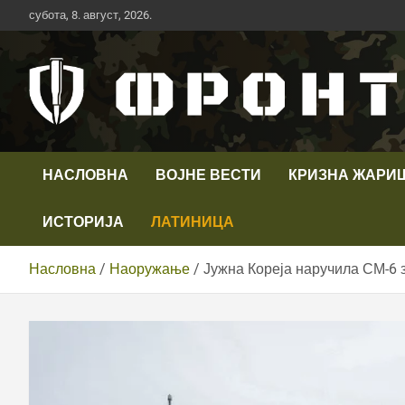
Скип
субота, 8. август, 2026.
то
цонтент
Први војни канал у Србији
Телевизија ФРОНТ
НАСЛОВНА
ВОЈНЕ ВЕСТИ
КРИЗНА ЖАРИ
ИСТОРИЈА
ЛАТИНИЦА
Насловна
Наоружање
Јужна Кореја наручила СМ-6 з