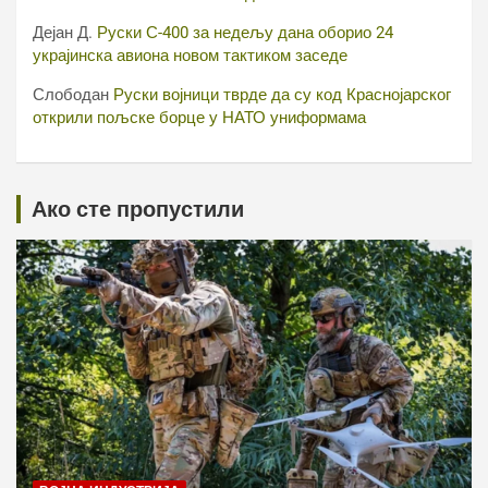
Дејан Д.
Руски С-400 за недељу дана оборио 24
украјинска авиона новом тактиком заседе
Слободан
Руски војници тврде да су код Краснојарског
открили пољске борце у НАТО униформама
Ако сте пропустили