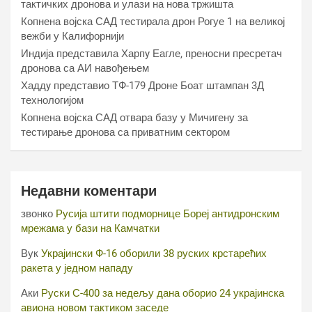
тактичких дронова и улази на нова тржишта
Копнена војска САД тестирала дрон Рогуе 1 на великој
вежби у Калифорнији
Индија представила Харпy Еагле, преносни пресретач
дронова са АИ навођењем
Хаддy представио ТФ-179 Дроне Боат штампан 3Д
технологијом
Копнена војска САД отвара базу у Мичигену за
тестирање дронова са приватним сектором
Недавни коментари
звонко
Русија штити подморнице Бореј антидронским
мрежама у бази на Камчатки
Вук
Украјински Ф-16 оборили 38 руских крстарећих
ракета у једном нападу
Аки
Руски С-400 за недељу дана оборио 24 украјинска
авиона новом тактиком заседе