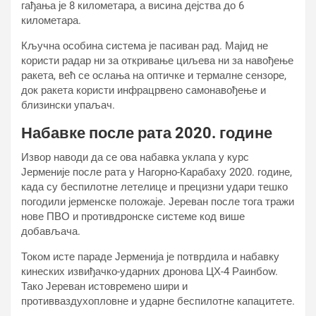
гађања је 8 километара, а висина дејства до 6
километара.
Кључна особина система је пасиван рад. Мајид не
користи радар ни за откривање циљева ни за навођење
ракета, већ се ослања на оптичке и термалне сензоре,
док ракета користи инфрацрвено самонавођење и
близински упаљач.
Набавке после рата 2020. године
Извор наводи да се ова набавка уклапа у курс
Јерменије после рата у Нагорно-Карабаху 2020. године,
када су беспилотне летелице и прецизни удари тешко
погодили јерменске положаје. Јереван после тога тражи
нове ПВО и противдронске системе код више
добављача.
Током исте параде Јерменија је потврдила и набавку
кинеских извиђачко-ударних дронова ЦХ-4 Раинбоw.
Тако Јереван истовремено шири и
противваздухопловне и ударне беспилотне капацитете.