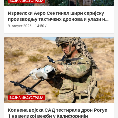
ВОЈНА ИНДУСТРИЈА
Израелски Аеро Сентинел шири серијску
производњу тактичких дронова и улази на
нова тржишта
9. август 2026. | 14:50
ВОЈНА ИНДУСТРИЈА
Копнена војска САД тестирала дрон Рогуе
1 на великој вежби у Калифорнији