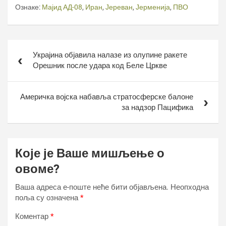
Ознаке:
Мајид АД-08
,
Иран
,
Јереван
,
Јерменија
,
ПВО
Кретање
Украјина објавила налазе из олупине ракете
чланка
Орешник после удара код Беле Цркве
Америчка војска набавља стратосферске балоне
за надзор Пацифика
Које је Ваше мишљење о
овоме?
Ваша адреса е-поште неће бити објављена.
Неопходна
поља су означена
*
Коментар
*