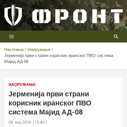
Скип
то
цонтент
Први војни канал у Србији
Телевизија ФРОНТ
Насловна
Наоружање
Јерменија први страни корисник иранског ПВО система
Мајид АД-08
Јерменија први страни корисник иранског ПВО система
Мајид АД-08
НАОРУЖАЊЕ
Јерменија први страни
корисник иранског ПВО
система Мајид АД-08
28. мај 2026. | 15:42