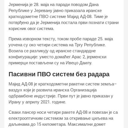
Јерменија је 28. маја на паради поводом Дана
Републике у Јеревану јавно приказала иранске
краткодометне ПВО системе Мајид АД-08. Тиме је
потврђено да је Јерменија постала први познати страни
корисник овог система.
Према изворном тексту, током пробе параде 25. маја
уочена су око четири система на Тргу Републике.
Возила се разликују од иранске стандардне
конфигурације: уместо домаћег Арас 2, јерменски
примерци постављени су на Ивецо Даилy.
Пасивни ПВО систем без радара
Мајид АД-08 је краткодометни ракетни систем земља–
ваздух који је развила иранска Организација
одбрамбене индустрије. Први пут је јавно приказан у
Ирану у априлу 2021. године.
Сваки лансер носи четири ракете АД-08 и повезан је са
електрооптичким системом за откривање циљева на
даљинама до 15 километара. Максимални домет