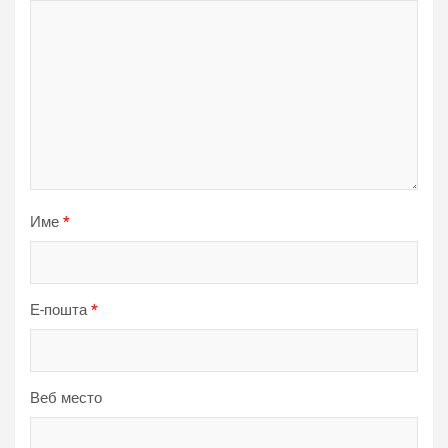
Име
*
Е-пошта
*
Веб место