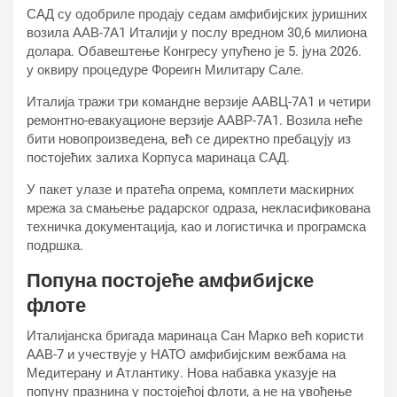
САД су одобриле продају седам амфибијских јуришних
возила ААВ-7А1 Италији у послу вредном 30,6 милиона
долара. Обавештење Конгресу упућено је 5. јуна 2026.
у оквиру процедуре Фореигн Милитарy Сале.
Италија тражи три командне верзије ААВЦ-7А1 и четири
ремонтно-евакуационе верзије ААВР-7А1. Возила неће
бити новопроизведена, већ се директно пребацују из
постојећих залиха Корпуса маринаца САД.
У пакет улазе и пратећа опрема, комплети маскирних
мрежа за смањење радарског одраза, некласификована
техничка документација, као и логистичка и програмска
подршка.
Попуна постојеће амфибијске
флоте
Италијанска бригада маринаца Сан Марко већ користи
ААВ-7 и учествује у НАТО амфибијским вежбама на
Медитерану и Атлантику. Нова набавка указује на
попуну празнина у постојећој флоти, а не на увођење