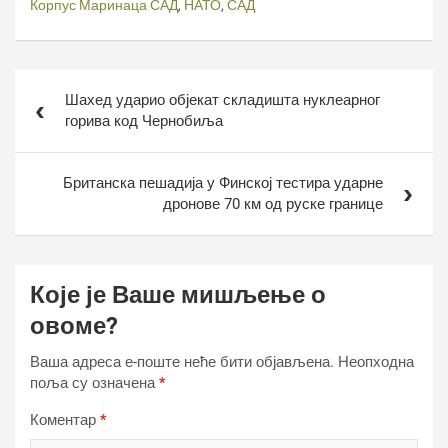
Корпус Маринаца САД
,
НАТО
,
САД
Кретање
Шахед ударио објекат складишта нуклеарног
чланка
горива код Чернобиља
Британска пешадија у Финској тестира ударне
дронове 70 км од руске границе
Које је Ваше мишљење о
овоме?
Ваша адреса е-поште неће бити објављена.
Неопходна
поља су означена
*
Коментар
*