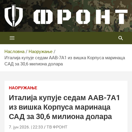
Скип
то
цонтент
Први војни канал у Србији
Телевизија ФРОНТ
Насловна
Наоружање
Италија купује седам ААВ-7А1 из вишка Корпуса маринаца
САД за 30,6 милиона долара
Италија купује седам ААВ-7А1 из вишка Корпуса
маринаца САД за 30,6 милиона долара
НАОРУЖАЊЕ
Италија купује седам ААВ-7А1
из вишка Корпуса маринаца
САД за 30,6 милиона долара
7. јун 2026. | 22:33
ТВ ФРОНТ