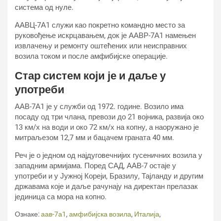
система од нуле.
ААВЦ-7А1 служи као покретно командно место за
руковођење искрцавањем, док је ААВР-7А1 намењен
извлачењу и ремонту оштећених или неисправних
возила током и после амфибијске операције.
Стар систем који је и даље у
употреби
ААВ-7А1 је у служби од 1972. године. Возило има
посаду од три члана, превози до 21 војника, развија око
13 км/х на води и око 72 км/х на копну, а наоружано је
митраљезом 12,7 мм и бацачем граната 40 мм.
Реч је о једном од најдуговечнијих гусеничних возила у
западним армијама. Поред САД, ААВ-7 остаје у
употреби и у Јужној Кореји, Бразилу, Тајланду и другим
државама које и даље рачунају на директан прелазак
јединица са мора на копно.
Ознаке:
аав-7а1
,
амфибијска возила
,
Италија
,