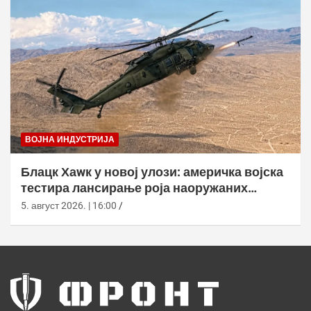
ВОЈНА ИНДУСТРИЈА
Блацк Хаwк у новој улози: америчка војска
тестира лансирање роја наоружаних
дронова
5. август 2026. | 16:00