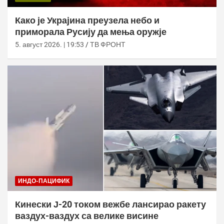
Како је Украјина преузела небо и
приморала Русију да мења оружје
5. август 2026. | 19:53
ТВ ФРОНТ
ИНДО-ПАЦИФИК
Кинески Ј-20 током вежбе лансирао ракету
ваздух-ваздух са велике висине