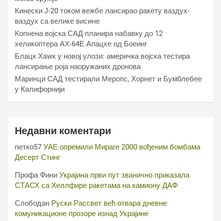
Кинески Ј-20 током вежбе лансирао ракету ваздух-
ваздух са велике висине
Копнена војска САД планира набавку до 12
хеликоптера АХ-64Е Апацхе од Боеинг
Блацк Хаwк у новој улози: америчка војска тестира
лансирање роја наоружаних дронова
Маринци САД тестирали Меропс, Хорнет и Бумблебее
у Калифорнији
Недавни коментари
петко57
УАЕ опремили Мираге 2000 вођеним бомбама
Десерт Стинг
Профа Фини
Украјина први пут званично приказала
СТАСХ са Хеллфире ракетама на камиону ДАФ
Слободан
Руски Рассвет већ отвара дневне
комуникационе прозоре изнад Украјине